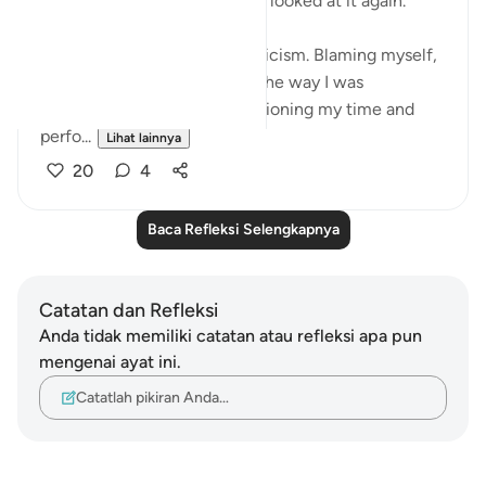
Just looked at this ayah, then looked at it again.
I was in a moment of self criticism. Blaming myself,
disappointed, unhappy with the way I was
organising my day and apportioning my time and
perfo...
Lihat lainnya
20
4
Baca Refleksi Selengkapnya
Catatan dan Refleksi
Anda tidak memiliki catatan atau refleksi apa pun
mengenai ayat ini.
Catatlah pikiran Anda…