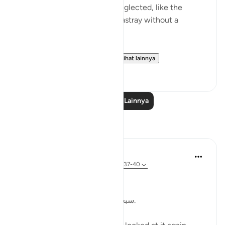
refers to something that is neglected, like the
animal that is left to wander astray without a
shepherd (السدى الهمل).
Allah invites us to ponder...
Lihat lainnya
19
4
Baca Pelajaran Lainnya
Refleksi
Kulsum Maniar
4 minggu yang lalu
·
Referensi
ayat 75:37-40
بسم الله الرحمن الرحيم
سبحان الله. سبحان الله. سبحان الله.