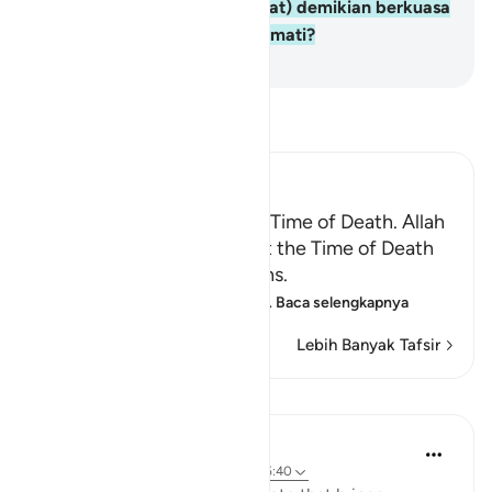
Bukankah (Allah yang berbuat) demikian berkuasa
(pula) menghidupkan orang mati?
-
Indonesian Islamic affairs ministry
Bacalah Tafsir
Ibn Kathir (Abridged)
Certainty will Occur at the Time of Death. Allah
Informs of the Condition at the Time of Death
and What Terrors it Contains.
May Allah make us firm at
…
Baca selengkapnya
Lebih Banyak Tafsir
Pelajaran
In the Shade of the Quran
31 minggu yang lalu
·
Referensi
ayat 75:40