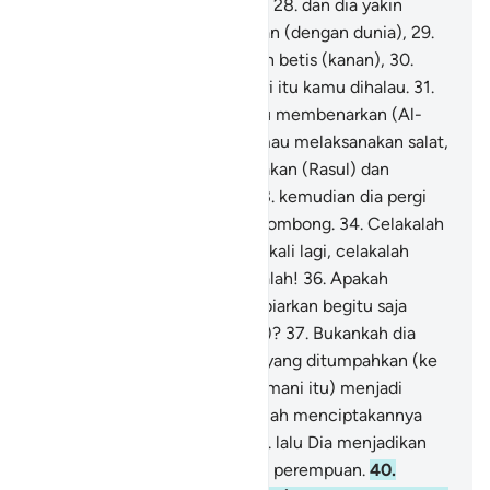
yang dapat menyembuhkan?"
28
.
dan dia yakin
bahwa itulah waktu perpisahan (dengan dunia),
29
.
dan bertaut betis (kiri) dengan betis (kanan),
30
.
kepada Tuhanmu lah pada hari itu kamu dihalau.
31
.
Karena dia (dahulu) tidak mau membenarkan (Al-
Qur`an dan Rasul) dan tidak mau melaksanakan salat,
32
.
tetapi justru dia mendustakan (Rasul) dan
berpaling (dari kebenaran),
33
.
kemudian dia pergi
kepada keluarganya dengan sombong.
34
.
Celakalah
kamu! Maka celakalah!
35
.
Sekali lagi, celakalah
kamu (manusia)! Maka celakalah!
36
.
Apakah
manusia mengira, dia akan dibiarkan begitu saja
(tanpa pertanggung-jawaban)?
37
.
Bukankah dia
mulanya hanya setetes mani yang ditumpahkan (ke
dalam rahim),
38
.
kemudian (mani itu) menjadi
sesuatu yang melekat, lalu Allah menciptakannya
dan menyempurnakannya,
39
.
lalu Dia menjadikan
darinya sepasang laki-laki dan perempuan.
40
.