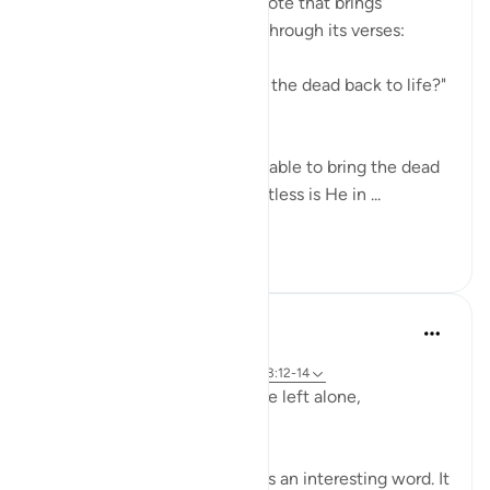
The surah concludes with a note that brings
together the truths outlined through its verses:
"Is He not, then, able to bring the dead back to life?"
(Verse 40)
Yes, indeed! God Almighty is able to bring the dead
back to life. Yes, indeed! Limitless is He in ...
Lihat lainnya
0
0
Hammad Fahim
2 tahun yang lalu
·
Referensi
ayat 23:115-118, 75:36-40, 23:12-14
Does man think that he will be left alone,
unquestioned?
The word 'Suda' in the verse is an interesting word. It