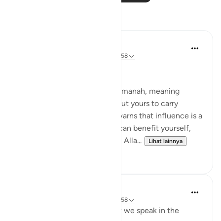
Refleksi
Suleiman Hani
21 minggu yang lalu
·
Referensi
ayat 4:58
Power as Trust and Justice
Allah frames authority as an amanah, meaning
power is not yours to enjoy, but yours to carry
without betrayal. This verse warns that influence is a
moral test: the moment you can benefit yourself,
exclude others, or bend rules, Alla...
Lihat lainnya
23
2
Shahid Rao
21 minggu yang lalu
·
Referensi
ayat 4:58
Sometimes I think about how we speak in the