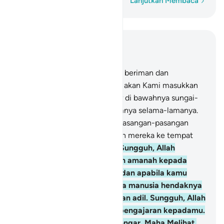
Kata demi kata
Lanjutkan Membaca
Baca dalam Konteks
Bab 4, Halaman 79, Juz 5
57
.
Adapun orang-orang yang beriman dan
mengerjakan kebajikan, kelak akan Kami masukkan
ke dalam surga yang mengalir di bawahnya sungai-
sungai, mereka kekal di dalamnya selama-lamanya.
Di sana mereka mempunyai pasangan-pasangan
yang suci, dan Kami masukkan mereka ke tempat
yang teduh lagi nyaman.
58
.
Sungguh, Allah
menyuruhmu menyampaikan amanah kepada
yang berhak menerimanya, dan apabila kamu
menetapkan hukum di antara manusia hendaknya
kamu menetapkannya dengan adil. Sungguh, Allah
sebaik-baik yang memberi pengajaran kepadamu.
Sungguh, Allah Maha Mendengar, Maha Melihat.