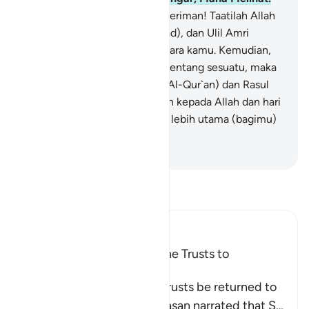
59
.
Wahai orang-orang yang beriman! Taatilah Allah
dan taatilah Rasul (Muhammad), dan Ulil Amri
(pemegang kekuasaan) di antara kamu. Kemudian,
jika kamu berbeda pendapat tentang sesuatu, maka
kembalikanlah kepada Allah (Al-Qur`an) dan Rasul
(sunahnya), jika kamu beriman kepada Allah dan hari
kemudian. Yang demikian itu, lebih utama (bagimu)
dan lebih baik akibatnya.
-
Indonesian Islamic affairs ministry
Bacalah Tafsir
Ibn Kathir (Abridged)
The Command to Return the Trusts to
Whomever They Are Due
Allah commands that the trusts be returned to
their rightful owners. Al-Hasan narrated that S
…