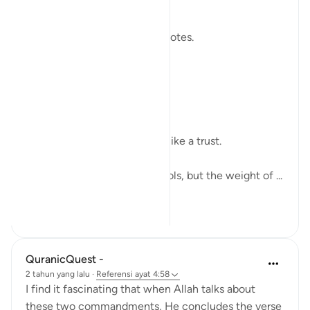
modern world.
We raise our voices through votes.
A small mark on paper.
A quiet click on a screen.
We call it a right.
But sometimes it feels more like a trust.
The world has changed its tools, but the weight of ...
Lihat lainnya
7
2
QuranicQuest -
2 tahun yang lalu
·
Referensi
ayat 4:58
I find it fascinating that when Allah talks about
these two commandments, He concludes the verse