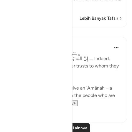
Baca selengkapnya
Lebih Banyak Tafsir
Pelajaran
Taimiyyah Zubair
4 tahun yang lalu
·
Referensi
ayat 4:58
إِنَّ اللَّهَ يَأْمُرُكُمْ أَن تُؤَدُّوا الْأَمَانَاتِ إِلَىٰ أَهْلِهَا …. Indeed,
Allah commands you to render trusts to whom they
are due…
Meaning, when you have to give an ’Amānah – a
responsibility – then give it to the people who are
worthy of it; peop...
Lihat lainnya
20
1
Baca Pelajaran Lainnya