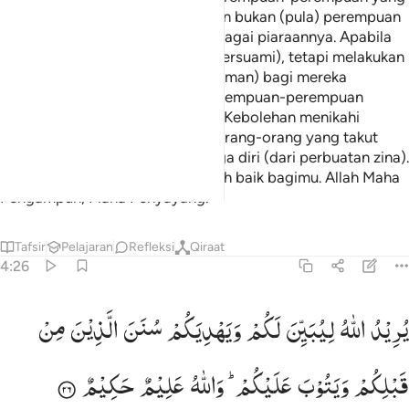
memelihara diri, bukan pezina dan bukan (pula) perempuan
yang mengambil laki-laki lain sebagai piaraannya. Apabila
mereka telah berumah tangga (bersuami), tetapi melakukan
perbuatan keji (zina), maka (hukuman) bagi mereka
setengah dari apa (hukuman) perempuan-perempuan
merdeka (yang tidak bersuami). (Kebolehan menikahi
hamba sahaya) itu, adalah bagi orang-orang yang takut
terhadap kesulitan dalam menjaga diri (dari perbuatan zina).
Tetapi jika kamu bersabar itu lebih baik bagimu. Allah Maha
Pengampun, Maha Penyayang.
Tafsir
Pelajaran
Refleksi
Qiraat
4:26
ريد الله ليبين لكم ويهديكم سنن الذين من قبلكم ويتوب عليكم والله علي
یُرِیْدُ
اللّٰهُ
لِیُبَیِّنَ
لَكُمْ
وَیَهْدِیَكُمْ
سُنَنَ
الَّذِیْنَ
مِنْ
ُرِيدُ ٱللَّهُ لِيُبَيِّنَ لَكُمْ وَيَهْدِيَكُمْ سُنَنَ ٱلَّذِينَ مِن قَبْلِكُمْ وَيَتُوبَ عَلَيْكُمْ ۗ وَٱ
قَبْلِكُمْ
وَیَتُوْبَ
عَلَیْكُمْ ؕ
وَاللّٰهُ
عَلِیْمٌ
حَكِیْمٌ