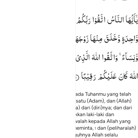
ا ايها الناس اتقوا ربكم الذي خلقكم من نفس واحدة وخلق منها زوجها وبث 
یٰۤاَیُّهَا
النَّاسُ
اتَّقُوْا
رَبَّكُمُ
الَّذِیْ
خَلَقَكُمْ
مِّنْ
نَّفْسٍ
َـٰٓأَيُّهَا ٱلنَّاسُ ٱتَّقُوا۟ رَبَّكُمُ ٱلَّذِى خَلَقَكُم مِّن نَّفْسٍۢ وَٰحِدَةٍۢ وَخَلَقَ مِن
وَّاحِدَةٍ
وَّخَلَقَ
مِنْهَا
زَوْجَهَا
وَبَثَّ
مِنْهُمَا
رِجَالًا
كَثِیْرًا
وَّنِسَآءً ۚ
وَاتَّقُوا
اللّٰهَ
الَّذِیْ
تَسَآءَلُوْنَ
بِهٖ
وَالْاَرْحَامَ ؕ
اِنَّ
اللّٰهَ
كَانَ
عَلَیْكُمْ
رَقِیْبًا
Wahai manusia! Bertakwalah kepada Tuhanmu yang telah
menciptakan kamu dari diri yang satu (Adam), dan (Allah)
menciptakan pasangannya (Hawa) dari (diri)nya; dan dari
keduanya Allah mengembangbiakkan laki-laki dan
perempuan yang banyak. Bertakwalah kepada Allah yang
dengan nama-Nya kamu saling meminta,
dan (peliharalah)
1
hubungan kekeluargaan. Sesungguhnya Allah selalu