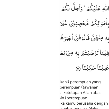
اللّٰهِ
عَلَیْكُمْ ۚ
وَاُحِلَّ
لَكُمْ
مَّا
وَرَآءَ
ذٰلِكُمْ
اَنْ
تَبْتَغُوْا
بِاَمْوَالِكُمْ
مُّحْصِنِیْنَ
غَیْرَ
مُسٰفِحِیْنَ ؕ
فَمَا
اسْتَمْتَعْتُمْ
بِهٖ
مِنْهُنَّ
فَاٰتُوْهُنَّ
اُجُوْرَهُنَّ
فَرِیْضَةً ؕ
وَلَا
جُنَاحَ
عَلَیْكُمْ
فِیْمَا
تَرٰضَیْتُمْ
بِهٖ
مِنْ
بَعْدِ
الْفَرِیْضَةِ ؕ
اِنَّ
اللّٰهَ
كَانَ
عَلِیْمًا
حَكِیْمًا
Dan (diharamkan juga kamu menikahi) perempuan yang
bersuami, kecuali hamba sahaya perempuan (tawanan
perang) yang kamu miliki
sebagai ketetapan Allah atas
1
kamu. Dan dihalalkan bagimu selain (perempuan-
perempuan) yang demikian itu
jika kamu berusaha dengan
2
hartamu untuk menikahinya bukan untuk berzina. Maka