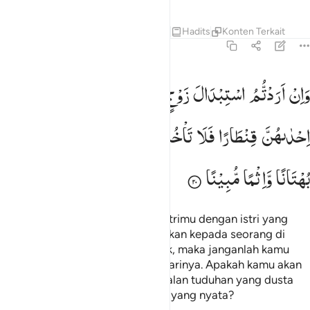
Tafsir
Pelajaran
Refleksi
Qiraat
Hadits
Konten Terkait
4:20
ان اردتم استبدال زوج مكان زوج واتيتم احداهن قنطارا فلا تاخذوا منه شييا 
وَاِنْ
اَرَدْتُّمُ
اسْتِبْدَالَ
زَوْجٍ
مَّكَانَ
زَوْجٍ ۙ
وَّاٰتَیْتُمْ
َإِنْ أَرَدتُّمُ ٱسْتِبْدَالَ زَوْجٍۢ مَّكَانَ زَوْجٍۢ وَءَاتَيْتُمْ إِحْدَىٰهُنَّ قِنطَارًۭا فَلَا 
اِحْدٰىهُنَّ
قِنْطَارًا
فَلَا
تَاْخُذُوْا
مِنْهُ
شَیْـًٔا ؕ
اَتَاْخُذُوْنَهٗ
بُهْتَانًا
وَّاِثْمًا
مُّبِیْنًا
Dan jika kamu ingin mengganti istrimu dengan istri yang
lain, sedang kamu telah memberikan kepada seorang di
antara mereka harta yang banyak, maka janganlah kamu
mengambil kembali sedikit pun darinya. Apakah kamu akan
mengambilnya kembali dengan jalan tuduhan yang dusta
dan dengan (menanggung) dosa yang nyata?