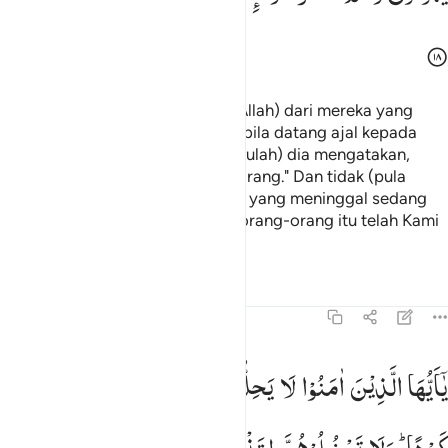
Dan tobat itu tidaklah (diterima Allah) dari mereka yang
melakukan kejahatan hingga apabila datang ajal kepada
seseorang di antara mereka, (barulah) dia mengatakan,
"Saya benar-benar bertobat sekarang." Dan tidak (pula
diterima tobat) dari orang-orang yang meninggal sedang
mereka di dalam kekafiran. Bagi orang-orang itu telah Kami
sediakan azab yang pedih.
Tafsir
Pelajaran
Refleksi
4:19
ا ايها الذين امنوا لا يحل لكم ان ترثوا النساء كرها ولا تعضلوهن لتذهب
یٰۤاَیُّهَا
الَّذِیْنَ
اٰمَنُوْا
لَا
یَحِلُّ
لَكُمْ
اَنْ
تَرِثُوا
النِّسَآءَ
َـٰٓأَيُّهَا ٱلَّذِينَ ءَامَنُوا۟ لَا يَحِلُّ لَكُمْ أَن تَرِثُوا۟ ٱلنِّسَآءَ كَرْهًۭا ۖ وَلَا تَع