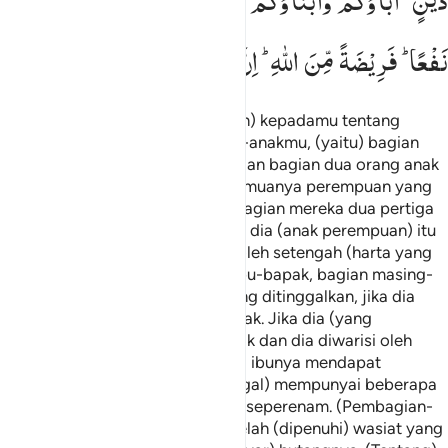
دَیْنٍ ؕ
اٰبَآؤُكُمْ
وَاَبْنَآؤُكُمْ
لَا
تَدْرُوْنَ
اَیُّهُمْ
اَقْرَبُ
لَكُمْ
نَفْعًا ؕ
فَرِیْضَةً
مِّنَ
اللّٰهِ ؕ
اِنَّ
اللّٰهَ
كَانَ
عَلِیْمًا
حَكِیْمًا
Allah mensyariatkan (mewajibkan) kepadamu tentang
(pembagian warisan untuk) anak-anakmu, (yaitu) bagian
seorang anak laki-laki sama dengan bagian dua orang anak
perempuan.
Dan jika anak itu semuanya perempuan yang
1
jumlahnya lebih dari dua, maka bagian mereka dua pertiga
dari harta yang ditinggalkan. Jika dia (anak perempuan) itu
seorang saja, maka dia memperoleh setengah (harta yang
ditinggalkan). Dan untuk kedua ibu-bapak, bagian masing-
masing seperenam dari harta yang ditinggalkan, jika dia
(yang meninggal) mempunyai anak. Jika dia (yang
meninggal) tidak mempunyai anak dan dia diwarisi oleh
kedua ibu-bapaknya (saja), maka ibunya mendapat
sepertiga. Jika dia (yang meninggal) mempunyai beberapa
saudara, maka ibunya mendapat seperenam. (Pembagian-
pembagian tersebut di atas) setelah (dipenuhi) wasiat yang