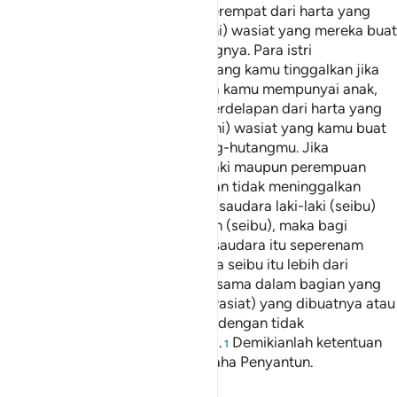
anak, maka kamu mendapat seperempat dari harta yang
ditinggalkannya setelah (dipenuhi) wasiat yang mereka buat
atau (dan setelah dibayar) hutangnya. Para istri
memperoleh seperempat harta yang kamu tinggalkan jika
kamu tidak mempunyai anak. Jika kamu mempunyai anak,
maka para istri memperoleh seperdelapan dari harta yang
kamu tinggalkan (setelah dipenuhi) wasiat yang kamu buat
atau (dan setelah dibayar) hutang-hutangmu. Jika
seseorang meninggal, baik laki-laki maupun perempuan
yang tidak meninggalkan ayah dan tidak meninggalkan
anak, tetapi mempunyai seorang saudara laki-laki (seibu)
atau seorang saudara perempuan (seibu), maka bagi
masing-masing dari kedua jenis saudara itu seperenam
harta. Tetapi jika saudara-saudara seibu itu lebih dari
seorang, maka mereka bersama-sama dalam bagian yang
sepertiga itu, setelah (dipenuhi wasiat) yang dibuatnya atau
(dan setelah dibayar) hutangnya dengan tidak
menyusahkan (kepada ahli waris).
Demikianlah ketentuan
1
Allah. Allah Maha Mengetahui, Maha Penyantun.