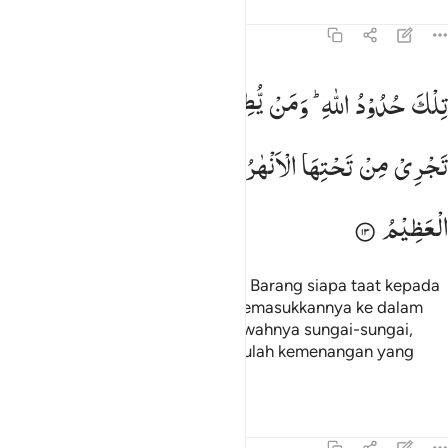
Tafsir
Pelajaran
Refleksi
Qiraat
4:13
لك حدود الله ومن يطع الله ورسوله يدخله جنات تجري من تحتها الانهار خا
تِلْكَ
حُدُوْدُ
اللّٰهِ ؕ
وَمَنْ
یُّطِعِ
اللّٰهَ
وَرَسُوْلَهٗ
یُدْخِلْهُ
جَنّٰتٍ
ِلْكَ حُدُودُ ٱللَّهِ ۚ وَمَن يُطِعِ ٱللَّهَ وَرَسُولَهُۥ يُدْخِلْهُ جَنَّـٰتٍۢ تَجْرِى
تَجْرِیْ
مِنْ
تَحْتِهَا
الْاَنْهٰرُ
خٰلِدِیْنَ
فِیْهَا ؕ
وَذٰلِكَ
الْفَوْزُ
الْعَظِیْمُ
Itulah batas-batas (hukum) Allah. Barang siapa taat kepada
Allah dan Rasul-Nya, Dia akan memasukkannya ke dalam
surga-surga yang mengalir di bawahnya sungai-sungai,
mereka kekal di dalamnya. Dan itulah kemenangan yang
agung.
Tafsir
Pelajaran
Refleksi
Qiraat