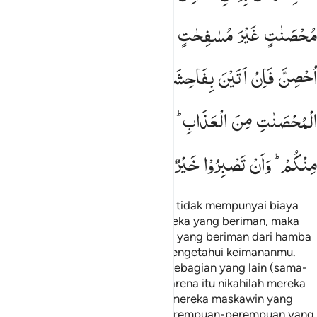
مُحْصَنٰتٍ
غَیْرَ
مُسٰفِحٰتٍ
وَّلَا
مُتَّخِذٰتِ
اَخْدَانٍ ۚ
فَاِذَاۤ
اُحْصِنَّ
فَاِنْ
اَتَیْنَ
بِفَاحِشَةٍ
فَعَلَیْهِنَّ
نِصْفُ
مَا
عَلَی
الْمُحْصَنٰتِ
مِنَ
الْعَذَابِ ؕ
ذٰلِكَ
لِمَنْ
خَشِیَ
الْعَنَتَ
مِنْكُمْ ؕ
وَاَنْ
تَصْبِرُوْا
خَیْرٌ
لَّكُمْ ؕ
وَاللّٰهُ
غَفُوْرٌ
رَّحِیْمٌ
Dan barang siapa di antara kamu tidak mempunyai biaya
untuk menikahi perempuan merdeka yang beriman, maka
(dihalalkan menikahi perempuan) yang beriman dari hamba
sahaya yang kamu miliki. Allah mengetahui keimananmu.
Sebagian dari kamu adalah dari sebagian yang lain (sama-
sama keturunan Adam-Hawa), karena itu nikahilah mereka
dengan izin tuannya dan berilah mereka maskawin yang
pantas, karena mereka adalah perempuan-perempuan yang