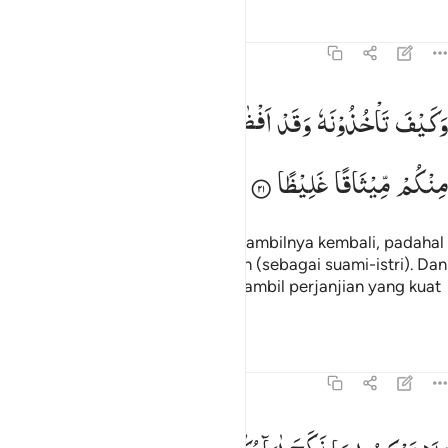
Tafsir
Pelajaran
Refleksi
4:21
كيف تاخذونه وقد افضى بعضكم الى بعض واخذن منكم ميثاقا غليظا ٢١
وَكَیْفَ
تَاْخُذُوْنَهٗ
وَقَدْ
اَفْضٰی
بَعْضُكُمْ
اِلٰی
بَعْضٍ
وَّاَخَذْنَ
َكَيْفَ تَأْخُذُونَهُۥ وَقَدْ أَفْضَىٰ بَعْضُكُمْ إِلَىٰ بَعْضٍۢ وَأَخَذْنَ مِنكُم مِّيثَـٰقًا غَلِيظ
مِنْكُمْ
مِّیْثَاقًا
غَلِیْظًا
Dan bagaimana kamu akan mengambilnya kembali, padahal
kamu telah bergaul satu sama lain (sebagai suami-istri). Dan
mereka (istri-istrimu) telah mengambil perjanjian yang kuat
(ikatan pernikahan) dari kamu.
Tafsir
Pelajaran
Refleksi
4:22
لا تنكحوا ما نكح اباوكم من النساء الا ما قد سلف انه كان فاحشة ومقتا و