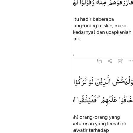
فَارْزُقُوْهُمْ
مِّنْهُ
وَقُوْلُوْا
لَهُمْ
قَوْلًا
مَّعْرُوْفًا
Dan apabila sewaktu pembagian itu hadir beberapa
kerabat,
anak-anak yatim dan orang-orang miskin, maka
1
berilah mereka dari harta itu
(sekedarnya) dan ucapkanlah
2
kepada mereka perkataan yang baik.
Tafsir
Pelajaran
Refleksi
Hadits
4:9
ليخش الذين لو تركوا من خلفهم ذرية ضعافا خافوا عليهم فليتقوا الله ولي
وَلْیَخْشَ
الَّذِیْنَ
لَوْ
تَرَكُوْا
مِنْ
خَلْفِهِمْ
ذُرِّیَّةً
ضِعٰفًا
َلْيَخْشَ ٱلَّذِينَ لَوْ تَرَكُوا۟ مِنْ خَلْفِهِمْ ذُرِّيَّةًۭ ضِعَـٰفًا خَافُوا۟ عَلَيْهِمْ فَلْ
خَافُوْا
عَلَیْهِمْ ۪
فَلْیَتَّقُوا
اللّٰهَ
وَلْیَقُوْلُوْا
قَوْلًا
سَدِیْدًا
Dan hendaklah takut (kepada Allah) orang-orang yang
sekiranya mereka meninggalkan keturunan yang lemah di
belakang mereka yang mereka khawatir terhadap