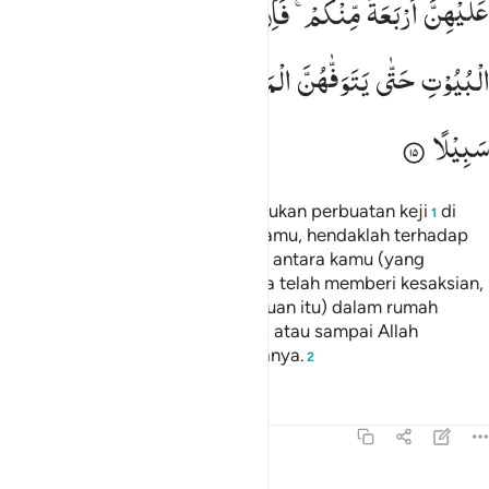
عَلَیْهِنَّ
اَرْبَعَةً
مِّنْكُمْ ۚ
فَاِنْ
شَهِدُوْا
فَاَمْسِكُوْهُنَّ
فِی
الْبُیُوْتِ
حَتّٰی
یَتَوَفّٰهُنَّ
الْمَوْتُ
اَوْ
یَجْعَلَ
اللّٰهُ
لَهُنَّ
سَبِیْلًا
Dan para perempuan yang melakukan perbuatan keji
di
1
antara perempuan-perempuan kamu, hendaklah terhadap
mereka ada empat orang saksi di antara kamu (yang
menyaksikannya). Apabila mereka telah memberi kesaksian,
maka kurunglah mereka (perempuan itu) dalam rumah
sampai mereka menemui ajalnya, atau sampai Allah
memberi jalan (yang lain) kepadanya.
2
Tafsir
Pelajaran
Refleksi
4:16