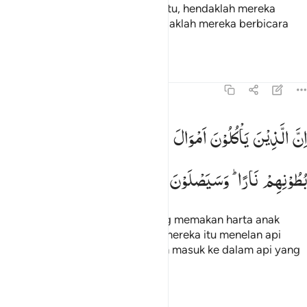
(kesejahteraan)nya. Oleh sebab itu, hendaklah mereka
bertakwa kepada Allah, dan hendaklah mereka berbicara
dengan tutur kata yang benar.
Tafsir
Pelajaran
Refleksi
4:10
ن الذين ياكلون اموال اليتامى ظلما انما ياكلون في بطونهم نارا وسيصلون
اِنَّ
الَّذِیْنَ
یَاْكُلُوْنَ
اَمْوَالَ
الْیَتٰمٰی
ظُلْمًا
اِنَّمَا
یَاْكُلُوْنَ
فِیْ
ِنَّ ٱلَّذِينَ يَأْكُلُونَ أَمْوَٰلَ ٱلْيَتَـٰمَىٰ ظُلْمًا إِنَّمَا يَأْكُلُونَ فِى بُطُونِهِمْ نَارًۭا
بُطُوْنِهِمْ
نَارًا ؕ
وَسَیَصْلَوْنَ
سَعِیْرًا
Sesungguhnya orang-orang yang memakan harta anak
yatim secara zalim, sebenarnya mereka itu menelan api
dalam perutnya dan mereka akan masuk ke dalam api yang
menyala-nyala (neraka).
Tafsir
Pelajaran
Refleksi
Qiraat