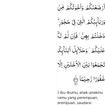
اَرْضَعْنَكُمْ
وَاَخَوٰتُكُمْ
مِّنَ
الرَّضَاعَةِ
وَاُمَّهٰتُ
نِسَآىِٕكُمْ
وَرَبَآىِٕبُكُمُ
الّٰتِیْ
فِیْ
حُجُوْرِكُمْ
مِّنْ
نِّسَآىِٕكُمُ
الّٰتِیْ
دَخَلْتُمْ
بِهِنَّ ؗ
فَاِنْ
لَّمْ
تَكُوْنُوْا
دَخَلْتُمْ
بِهِنَّ
فَلَا
جُنَاحَ
عَلَیْكُمْ ؗ
وَحَلَآىِٕلُ
اَبْنَآىِٕكُمُ
الَّذِیْنَ
مِنْ
اَصْلَابِكُمْ ۙ
وَاَنْ
تَجْمَعُوْا
بَیْنَ
الْاُخْتَیْنِ
اِلَّا
مَا
قَدْ
سَلَفَ ؕ
اِنَّ
اللّٰهَ
كَانَ
غَفُوْرًا
رَّحِیْمًا
Diharamkan atas kamu (menikahi) ibu-ibumu, anak-anakmu
yang perempuan, saudara-saudaramu yang perempuan,
saudara-saudara ayahmu yang perempuan, saudara-