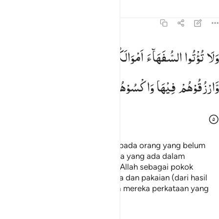
Tafsir
Pelajaran
Refleksi
4:5
لا توتوا السفهاء اموالكم التي جعل الله لكم قياما وارزقوهم فيها واكسو
وَلَا
تُؤْتُوا
السُّفَهَآءَ
اَمْوَالَكُمُ
الَّتِیْ
جَعَلَ
اللّٰهُ
لَكُمْ
قِیٰمًا
َلَا تُؤْتُوا۟ ٱلسُّفَهَآءَ أَمْوَٰلَكُمُ ٱلَّتِى جَعَلَ ٱللَّهُ لَكُمْ قِيَـٰمًۭا وَٱرْزُقُوه
وَّارْزُقُوْهُمْ
فِیْهَا
وَاكْسُوْهُمْ
وَقُوْلُوْا
لَهُمْ
قَوْلًا
مَّعْرُوْفًا
Dan janganlah kamu serahkan kepada orang yang belum
sempurna akalnya,
harta (mereka yang ada dalam
1
kekuasaan) kamu yang dijadikan Allah sebagai pokok
kehidupan. Berilah mereka belanja dan pakaian (dari hasil
harta itu) dan ucapkanlah kepada mereka perkataan yang
baik.