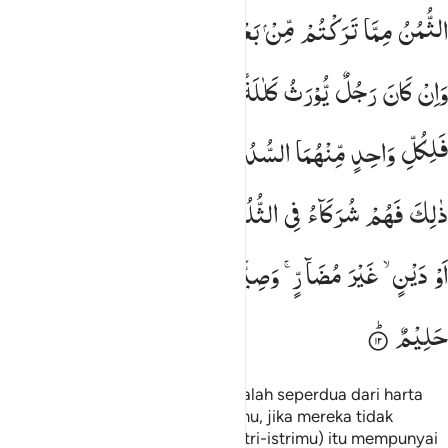
الثُّمُنُ
مِمَّا
تَرَكْتُمْ
مِّنْ
بَعْدِ
وَصِیَّةٍ
تُوْصُوْنَ
بِهَاۤ
اَوْ
دَیْنٍ ؕ
وَاِنْ
كَانَ
رَجُلٌ
یُّوْرَثُ
كَلٰلَةً
اَوِ
امْرَاَةٌ
وَّلَهٗۤ
اَخٌ
اَوْ
اُخْتٌ
فَلِكُلِّ
وَاحِدٍ
مِّنْهُمَا
السُّدُسُ ۚ
فَاِنْ
كَانُوْۤا
اَكْثَرَ
مِنْ
ذٰلِكَ
فَهُمْ
شُرَكَآءُ
فِی
الثُّلُثِ
مِنْ
بَعْدِ
وَصِیَّةٍ
یُّوْصٰی
بِهَاۤ
اَوْ
دَیْنٍ ۙ
غَیْرَ
مُضَآرٍّ ۚ
وَصِیَّةً
مِّنَ
اللّٰهِ ؕ
وَاللّٰهُ
عَلِیْمٌ
حَلِیْمٌ
Dan bagianmu (suami-suami) adalah seperdua dari harta
yang ditinggalkan oleh istri-istrimu, jika mereka tidak
mempunyai anak. Jika mereka (istri-istrimu) itu mempunyai