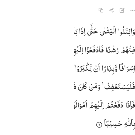
Tafsir
Pelajaran
Refleksi
Qiraat
4:6
ابتلوا اليتامى حتى اذا بلغوا النكاح فان انستم منهم رشدا فادفعوا اليه
وَابْتَلُوا
الْیَتٰمٰی
حَتّٰۤی
اِذَا
بَلَغُوا
النِّكَاحَ ۚ
فَاِنْ
اٰنَسْتُمْ
َٱبْتَلُوا۟ ٱلْيَتَـٰمَىٰ حَتَّىٰٓ إِذَا بَلَغُوا۟ ٱلنِّكَاحَ فَإِنْ ءَانَسْتُم مِّنْهُمْ رُشْدًۭا 
مِّنْهُمْ
رُشْدًا
فَادْفَعُوْۤا
اِلَیْهِمْ
اَمْوَالَهُمْ ۚ
وَلَا
تَاْكُلُوْهَاۤ
اِسْرَافًا
وَّبِدَارًا
اَنْ
یَّكْبَرُوْا ؕ
وَمَنْ
كَانَ
غَنِیًّا
فَلْیَسْتَعْفِفْ ۚ
وَمَنْ
كَانَ
فَقِیْرًا
فَلْیَاْكُلْ
بِالْمَعْرُوْفِ ؕ
فَاِذَا
دَفَعْتُمْ
اِلَیْهِمْ
اَمْوَالَهُمْ
فَاَشْهِدُوْا
عَلَیْهِمْ ؕ
وَكَفٰی
بِاللّٰهِ
حَسِیْبًا