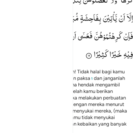
كَرْهًا ؕ
وَلَا
تَعْضُلُوْهُنَّ
لِتَذْهَبُوْا
بِبَعْضِ
مَاۤ
اٰتَیْتُمُوْهُنَّ
اِلَّاۤ
اَنْ
یَّاْتِیْنَ
بِفَاحِشَةٍ
مُّبَیِّنَةٍ ۚ
وَعَاشِرُوْهُنَّ
بِالْمَعْرُوْفِ ۚ
فَاِنْ
كَرِهْتُمُوْهُنَّ
فَعَسٰۤی
اَنْ
تَكْرَهُوْا
شَیْـًٔا
وَّیَجْعَلَ
اللّٰهُ
فِیْهِ
خَیْرًا
كَثِیْرًا
Wahai orang-orang yang beriman! Tidak halal bagi kamu
mewarisi perempuan dengan jalan paksa
dan janganlah
1
kamu menyusahkan mereka karena hendak mengambil
kembali sebagian dari apa yang telah kamu berikan
kepadanya, kecuali apabila mereka melakukan perbuatan
keji yang nyata. Dan bergaullah dengan mereka menurut
cara yang patut. Jika kamu tidak menyukai mereka, (maka
bersabarlah) karena boleh jadi kamu tidak menyukai
sesuatu, padahal Allah menjadikan kebaikan yang banyak
padanya.