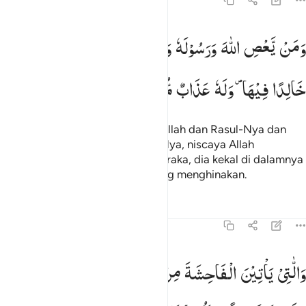
4:14
من يعص الله ورسوله ويتعد حدوده يدخله نارا خالدا فيها وله عذاب مهين 
وَمَنْ
یَّعْصِ
اللّٰهَ
وَرَسُوْلَهٗ
وَیَتَعَدَّ
حُدُوْدَهٗ
یُدْخِلْهُ
نَارًا
َمَن يَعْصِ ٱللَّهَ وَرَسُولَهُۥ وَيَتَعَدَّ حُدُودَهُۥ يُدْخِلْهُ نَارًا خَـٰلِدًۭا فِيهَا وَلَهُ
خَالِدًا
فِیْهَا ۪
وَلَهٗ
عَذَابٌ
مُّهِیْنٌ
Dan barang siapa mendurhakai Allah dan Rasul-Nya dan
melanggar batas-batas hukum-Nya, niscaya Allah
memasukkannya ke dalam api neraka, dia kekal di dalamnya
dan dia akan mendapat azab yang menghinakan.
Tafsir
Pelajaran
Refleksi
Qiraat
4:15
اللاتي ياتين الفاحشة من نسايكم فاستشهدوا عليهن اربعة منكم فان شه
وَالّٰتِیْ
یَاْتِیْنَ
الْفَاحِشَةَ
مِنْ
نِّسَآىِٕكُمْ
فَاسْتَشْهِدُوْا
َٱلَّـٰتِى يَأْتِينَ ٱلْفَـٰحِشَةَ مِن نِّسَآئِكُمْ فَٱسْتَشْهِدُوا۟ عَلَيْهِنَّ أَرْبَعَةًۭ مِّنكُ