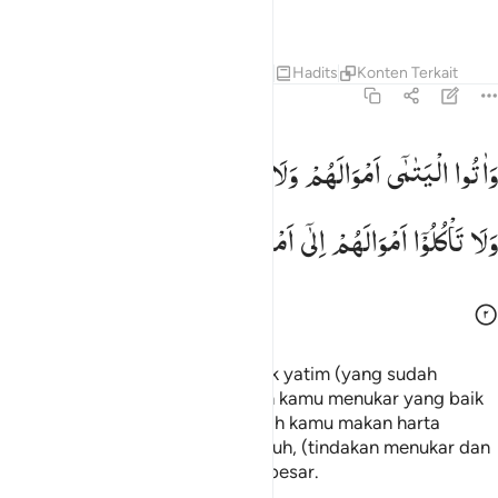
menjaga dan mengawasimu.
Tafsir
Pelajaran
Refleksi
Qiraat
Hadits
Konten Terkait
4:2
اتوا اليتامى اموالهم ولا تتبدلوا الخبيث بالطيب ولا تاكلوا اموالهم الى امو
وَاٰتُوا
الْیَتٰمٰۤی
اَمْوَالَهُمْ
وَلَا
تَتَبَدَّلُوا
الْخَبِیْثَ
بِالطَّیِّبِ ۪
َءَاتُوا۟ ٱلْيَتَـٰمَىٰٓ أَمْوَٰلَهُمْ ۖ وَلَا تَتَبَدَّلُوا۟ ٱلْخَبِيثَ بِٱلطَّيِّبِ ۖ وَلَا تَأْكُلُوٓا
وَلَا
تَاْكُلُوْۤا
اَمْوَالَهُمْ
اِلٰۤی
اَمْوَالِكُمْ ؕ
اِنَّهٗ
كَانَ
حُوْبًا
كَبِیْرًا
Dan berikanlah kepada anak-anak yatim (yang sudah
dewasa) harta mereka, janganlah kamu menukar yang baik
dengan yang buruk, dan janganlah kamu makan harta
mereka bersama hartamu. Sungguh, (tindakan menukar dan
memakan) itu adalah dosa yang besar.