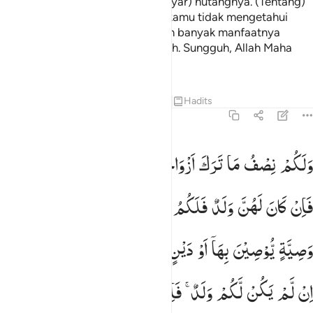
dibuatnya atau (dan setelah dibayar) hutangnya. (Tentang)
orang tuamu dan anak-anakmu, kamu tidak mengetahui
siapa di antara mereka yang lebih banyak manfaatnya
bagimu. Ini adalah ketetapan Allah. Sungguh, Allah Maha
Mengetahui, Mahabijaksana.
Tafsir
Pelajaran
Refleksi
Qiraat
Hadits
4:12
لكم نصف ما ترك ازواجكم ان لم يكن لهن ولد فان كان لهن ولد فلكم ال
وَلَكُمْ
نِصْفُ
مَا
تَرَكَ
اَزْوَاجُكُمْ
اِنْ
لَّمْ
یَكُنْ
لَّهُنَّ
وَلَدٌ ۚ
َلَكُمْ نِصْفُ مَا تَرَكَ أَزْوَٰجُكُمْ إِن لَّمْ يَكُن لَّهُنَّ وَلَدٌۭ ۚ فَإِن كَانَ لَهُنَّ وَ
فَاِنْ
كَانَ
لَهُنَّ
وَلَدٌ
فَلَكُمُ
الرُّبُعُ
مِمَّا
تَرَكْنَ
مِنْ
بَعْدِ
وَصِیَّةٍ
یُّوْصِیْنَ
بِهَاۤ
اَوْ
دَیْنٍ ؕ
وَلَهُنَّ
الرُّبُعُ
مِمَّا
تَرَكْتُمْ
اِنْ
لَّمْ
یَكُنْ
لَّكُمْ
وَلَدٌ ۚ
فَاِنْ
كَانَ
لَكُمْ
وَلَدٌ
فَلَهُنَّ