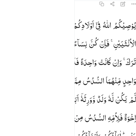
4:11
وصيكم الله في اولادكم للذكر مثل حظ الانثيين فان كن نساء فوق اثنتين
یُوْصِیْكُمُ
اللّٰهُ
فِیْۤ
اَوْلَادِكُمْ ۗ
لِلذَّكَرِ
مِثْلُ
حَظِّ
ُوصِيكُمُ ٱللَّهُ فِىٓ أَوْلَـٰدِكُمْ ۖ لِلذَّكَرِ مِثْلُ حَظِّ ٱلْأُنثَيَيْنِ ۚ فَإِن كُنَّ نِسَآء
الْاُنْثَیَیْنِ ۚ
فَاِنْ
كُنَّ
نِسَآءً
فَوْقَ
اثْنَتَیْنِ
فَلَهُنَّ
ثُلُثَا
مَا
تَرَكَ ۚ
وَاِنْ
كَانَتْ
وَاحِدَةً
فَلَهَا
النِّصْفُ ؕ
وَلِاَبَوَیْهِ
لِكُلِّ
وَاحِدٍ
مِّنْهُمَا
السُّدُسُ
مِمَّا
تَرَكَ
اِنْ
كَانَ
لَهٗ
وَلَدٌ ۚ
فَاِنْ
لَّمْ
یَكُنْ
لَّهٗ
وَلَدٌ
وَّوَرِثَهٗۤ
اَبَوٰهُ
فَلِاُمِّهِ
الثُّلُثُ ۚ
فَاِنْ
كَانَ
لَهٗۤ
اِخْوَةٌ
فَلِاُمِّهِ
السُّدُسُ
مِنْ
بَعْدِ
وَصِیَّةٍ
یُّوْصِیْ
بِهَاۤ
اَوْ