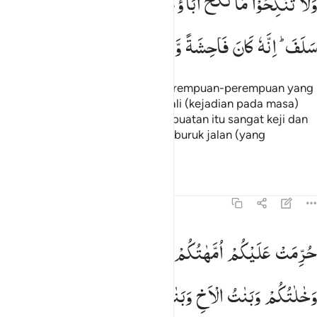
وَلَا
تَنْكِحُوْا
مَا
نَكَحَ
اٰبَآؤُكُمْ
مِّنَ
النِّسَآءِ
اِلَّا
مَا
قَدْ
َلَا تَنكِحُوا۟ مَا نَكَحَ ءَابَآؤُكُم مِّنَ ٱلنِّسَآءِ إِلَّا مَا قَدْ سَلَفَ ۚ إِنَّهُۥ كَانَ فَ
سَلَفَ ؕ
اِنَّهٗ
كَانَ
فَاحِشَةً
وَّمَقْتًا ؕ
وَسَآءَ
سَبِیْلًا
Dan janganlah kamu menikahi perempuan-perempuan yang
telah dinikahi oleh ayahmu, kecuali (kejadian pada masa)
yang telah lampau. Sungguh, perbuatan itu sangat keji dan
dibenci (oleh Allah) dan seburuk-buruk jalan (yang
ditempuh).
Tafsir
Pelajaran
Refleksi
4:23
رمت عليكم امهاتكم وبناتكم واخواتكم وعماتكم وخالاتكم وبنات الاخ وبن
حُرِّمَتْ
عَلَیْكُمْ
اُمَّهٰتُكُمْ
وَبَنٰتُكُمْ
وَاَخَوٰتُكُمْ
وَعَمّٰتُكُمْ
ُرِّمَتْ عَلَيْكُمْ أُمَّهَـٰتُكُمْ وَبَنَاتُكُمْ وَأَخَوَٰتُكُمْ وَعَمَّـٰتُكُمْ وَخَـٰلَـٰتُكُمْ وَبَنَاتُ 
وَخٰلٰتُكُمْ
وَبَنٰتُ
الْاَخِ
وَبَنٰتُ
الْاُخْتِ
وَاُمَّهٰتُكُمُ
الّٰتِیْۤ