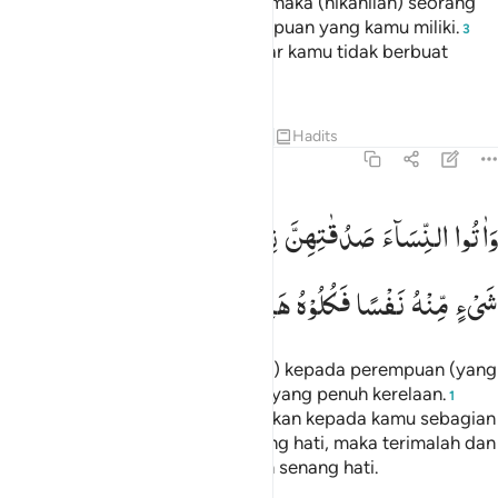
tidak akan mampu berlaku adil,
maka (nikahilah) seorang
1
saja,
atau hamba sahaya perempuan yang kamu miliki.
2
3
Yang demikian itu lebih dekat agar kamu tidak berbuat
zalim.
Tafsir
Pelajaran
Refleksi
Qiraat
Hadits
4:4
اتوا النساء صدقاتهن نحلة فان طبن لكم عن شيء منه نفسا فكلوه هنييا 
وَاٰتُوا
النِّسَآءَ
صَدُقٰتِهِنَّ
نِحْلَةً ؕ
فَاِنْ
طِبْنَ
لَكُمْ
عَنْ
َءَاتُوا۟ ٱلنِّسَآءَ صَدُقَـٰتِهِنَّ نِحْلَةًۭ ۚ فَإِن طِبْنَ لَكُمْ عَن شَىْءٍۢ مِّنْهُ نَفْسًۭا فَكُلُوهُ هَنِيٓـًۭٔا م
شَیْءٍ
مِّنْهُ
نَفْسًا
فَكُلُوْهُ
هَنِیْٓـًٔا
مَّرِیْٓـًٔا
Dan berikanlah maskawin (mahar) kepada perempuan (yang
kamu nikahi) sebagai pemberian yang penuh kerelaan.
1
Kemudian, jika mereka menyerahkan kepada kamu sebagian
dari (maskawin) itu dengan senang hati, maka terimalah dan
nikmatillah pemberian itu dengan senang hati.