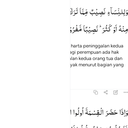
وَلِلنِّسَآءِ
نَصِیْبٌ
مِّمَّا
تَرَكَ
الْوَالِدٰنِ
وَالْاَقْرَبُوْنَ
مِمَّا
قَلَّ
مِنْهُ
اَوْ
كَثُرَ ؕ
نَصِیْبًا
مَّفْرُوْضًا
Bagi laki-laki ada hak bagian dari harta peninggalan kedua
orang tua dan kerabatnya, dan bagi perempuan ada hak
bagian (pula) dari harta peninggalan kedua orang tua dan
kerabatnya, baik sedikit atau banyak menurut bagian yang
telah ditetapkan.
Tafsir
Pelajaran
Refleksi
4:8
اذا حضر القسمة اولو القربى واليتامى والمساكين فارزقوهم منه وقولوا
وَاِذَا
حَضَرَ
الْقِسْمَةَ
اُولُوا
الْقُرْبٰی
وَالْیَتٰمٰی
وَالْمَسٰكِیْنُ
َإِذَا حَضَرَ ٱلْقِسْمَةَ أُو۟لُوا۟ ٱلْقُرْبَىٰ وَٱلْيَتَـٰمَىٰ وَٱلْمَسَـٰكِينُ فَٱرْزُقُوهُ