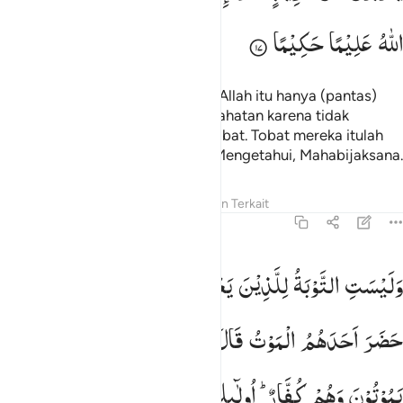
اللّٰهُ
عَلِیْمًا
حَكِیْمًا
Sesungguhnya bertobat kepada Allah itu hanya (pantas)
bagi mereka yang melakukan kejahatan karena tidak
mengerti, kemudian segera bertobat. Tobat mereka itulah
yang diterima Allah. Allah Maha Mengetahui, Mahabijaksana.
Tafsir
Pelajaran
Refleksi
Konten Terkait
4:18
ليست التوبة للذين يعملون السييات حتى اذا حضر احدهم الموت قال اني تبت
وَلَیْسَتِ
التَّوْبَةُ
لِلَّذِیْنَ
یَعْمَلُوْنَ
السَّیِّاٰتِ ۚ
حَتّٰۤی
اِذَا
َلَيْسَتِ ٱلتَّوْبَةُ لِلَّذِينَ يَعْمَلُونَ ٱلسَّيِّـَٔاتِ حَتَّىٰٓ إِذَا حَضَرَ أَحَدَهُمُ ٱلْمَوْتُ قَالَ 
حَضَرَ
اَحَدَهُمُ
الْمَوْتُ
قَالَ
اِنِّیْ
تُبْتُ
الْـٰٔنَ
وَلَا
الَّذِیْنَ
یَمُوْتُوْنَ
وَهُمْ
كُفَّارٌ ؕ
اُولٰٓىِٕكَ
اَعْتَدْنَا
لَهُمْ
عَذَابًا
اَلِیْمًا