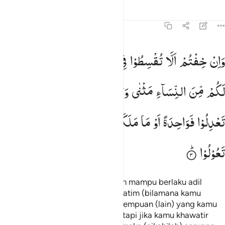
Tafsir
Pelajaran
Refleksi
4:3
ان خفتم الا تقسطوا في اليتامى فانكحوا ما طاب لكم من النساء مثنى وثل
وَاِنْ
خِفْتُمْ
اَلَّا
تُقْسِطُوْا
فِی
الْیَتٰمٰی
فَانْكِحُوْا
مَا
طَابَ
َإِنْ خِفْتُمْ أَلَّا تُقْسِطُوا۟ فِى ٱلْيَتَـٰمَىٰ فَٱنكِحُوا۟ مَا طَابَ لَكُم مِّنَ ٱلنِّسَآءِ مَثْنَىٰ
لَكُمْ
مِّنَ
النِّسَآءِ
مَثْنٰی
وَثُلٰثَ
وَرُبٰعَ ۚ
فَاِنْ
خِفْتُمْ
اَلَّا
تَعْدِلُوْا
فَوَاحِدَةً
اَوْ
مَا
مَلَكَتْ
اَیْمَانُكُمْ ؕ
ذٰلِكَ
اَدْنٰۤی
اَلَّا
تَعُوْلُوْا
Dan jika kamu khawatir tidak akan mampu berlaku adil
terhadap (hak-hak) perempuan yatim (bilamana kamu
menikahinya), maka nikahilah perempuan (lain) yang kamu
senangi: dua, tiga atau empat. Tetapi jika kamu khawatir