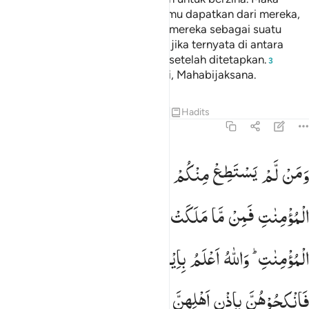
karena kenikmatan yang telah kamu dapatkan dari mereka,
berikanlah maskawinnya kepada mereka sebagai suatu
kewajiban. Tetapi tidak mengapa jika ternyata di antara
kamu telah saling merelakannya, setelah ditetapkan.
3
Sungguh, Allah Maha Mengetahui, Mahabijaksana.
Tafsir
Pelajaran
Refleksi
Qiraat
Hadits
4:25
من لم يستطع منكم طولا ان ينكح المحصنات المومنات فمن ما ملكت ا
وَمَنْ
لَّمْ
یَسْتَطِعْ
مِنْكُمْ
طَوْلًا
اَنْ
یَّنْكِحَ
الْمُحْصَنٰتِ
َمَن لَّمْ يَسْتَطِعْ مِنكُمْ طَوْلًا أَن يَنكِحَ ٱلْمُحْصَنَـٰتِ ٱلْمُؤْمِنَـٰتِ فَمِن مَّا مَلَك
الْمُؤْمِنٰتِ
فَمِنْ
مَّا
مَلَكَتْ
اَیْمَانُكُمْ
مِّنْ
فَتَیٰتِكُمُ
الْمُؤْمِنٰتِ ؕ
وَاللّٰهُ
اَعْلَمُ
بِاِیْمَانِكُمْ ؕ
بَعْضُكُمْ
مِّنْ
بَعْضٍ ۚ
فَانْكِحُوْهُنَّ
بِاِذْنِ
اَهْلِهِنَّ
وَاٰتُوْهُنَّ
اُجُوْرَهُنَّ
بِالْمَعْرُوْفِ