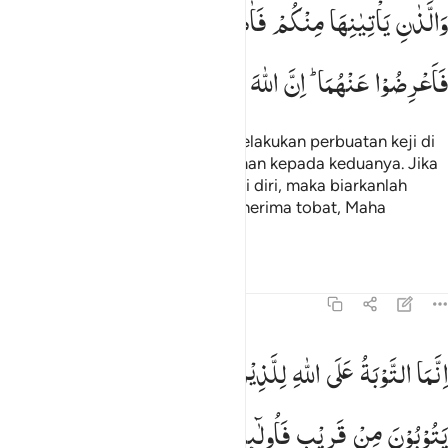
اللذان ياتيانها منكم فاذوهما فان تابا واصلحا فاعرضوا عنهما ان الله كان ت
وَالَّذٰنِ
یَاْتِیٰنِهَا
مِنْكُمْ
فَاٰذُوْهُمَا ۚ
فَاِنْ
تَابَا
وَاَصْلَحَا
َٱلَّذَانِ يَأْتِيَـٰنِهَا مِنكُمْ فَـَٔاذُوهُمَا ۖ فَإِن تَابَا وَأَصْلَحَا فَأَعْرِضُوا۟ عَنْهُمَآ ۗ إِن
فَاَعْرِضُوْا
عَنْهُمَا ؕ
اِنَّ
اللّٰهَ
كَانَ
تَوَّابًا
رَّحِیْمًا
Dan terhadap dua orang yang melakukan perbuatan keji di
antara kamu, maka berilah hukuman kepada keduanya. Jika
keduanya tobat dan memperbaiki diri, maka biarkanlah
mereka. Sungguh, Allah Maha Penerima tobat, Maha
Penyayang.
Tafsir
Pelajaran
Refleksi
Qiraat
4:17
نما التوبة على الله للذين يعملون السوء بجهالة ثم يتوبون من قريب فاولا
اِنَّمَا
التَّوْبَةُ
عَلَی
اللّٰهِ
لِلَّذِیْنَ
یَعْمَلُوْنَ
السُّوْٓءَ
بِجَهَالَةٍ
ثُمَّ
ِنَّمَا ٱلتَّوْبَةُ عَلَى ٱللَّهِ لِلَّذِينَ يَعْمَلُونَ ٱلسُّوٓءَ بِجَهَـٰلَةٍۢ ثُمَّ يَتُوبُونَ مِن ق
یَتُوْبُوْنَ
مِنْ
قَرِیْبٍ
فَاُولٰٓىِٕكَ
یَتُوْبُ
اللّٰهُ
عَلَیْهِمْ ؕ
وَكَانَ