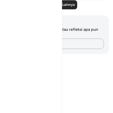
Baca Pelajaran Lainnya
Catatan dan Refleksi
Anda tidak memiliki catatan atau refleksi apa pun
mengenai ayat ini.
Catatlah pikiran Anda…
Notes
placeholders
close