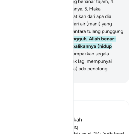
hari itu?
3
.
(Yaitu) bintang yang bersinar tajam,
4
.
setiap orang pasti ada penjaganya.
5
.
Maka
hendaklah manusia memperhatikan dari apa dia
diciptakan.
6
.
Dia diciptakan dari air (mani) yang
terpancar,
7
.
yang keluar dari antara tulang punggung
(sulbi) dan tulang dada.
8
.
Sungguh, Allah benar-
benar kuasa untuk mengembalikannya (hidup
setelah mati).
9
.
Pada hari ditampakkan segala
rahasia,
10
.
maka manusia tidak lagi mempunyai
suatu kekuatan dan tidak (pula) ada penolong.
-
Indonesian Islamic affairs ministry
Bacalah Tafsir
Ibn Kathir (Abridged)
Which was revealed in Makkah
The Virtues of Surat At-Tariq