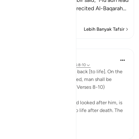
An-Nasa'i recorded that Jabir said, "Mu`adh lead
the Maghrib prayer and he recited Al-Baqarah
…
Baca selengkapnya
Lebih Banyak Tafsir
Pelajaran
In the Shade of the Quran
31 minggu yang lalu
·
Referensi
ayat 86:8-10
"God is well able to bring him back [to life]. On the
day when consciences are tried, man shall be
helpless, with no supporter." (Verses 8-10)
God, who has created him and looked after him, is
well able to bring man back to life after death. The
first creatio...
Lihat lainnya
0
0