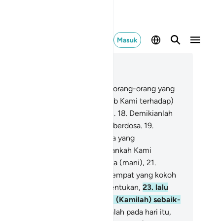
Masuk
ca dalam Konteks
 77, Halaman 527, Juz 29
.
Bukankah telah Kami binasakan orang-orang yang
hulu?
17
.
Lalu Kami susulkan (azab Kami terhadap)
ang-orang yang datang kemudian.
18
.
Demikianlah
mi perlakukan orang-orang yang berdosa.
19
.
lakalah pada hari itu, bagi mereka yang
ndustakan (kebenaran).
20
.
Bukankah Kami
nciptakan kamu dari air yang hina (mani),
21
.
mudian Kami letakkan ia dalam tempat yang kokoh
him),
22
.
sampai waktu yang ditentukan,
23
.
lalu
mi tentukan (bentuknya), maka (Kamilah) sebaik-
ik yang menentukan.
24
.
Celakalah pada hari itu,