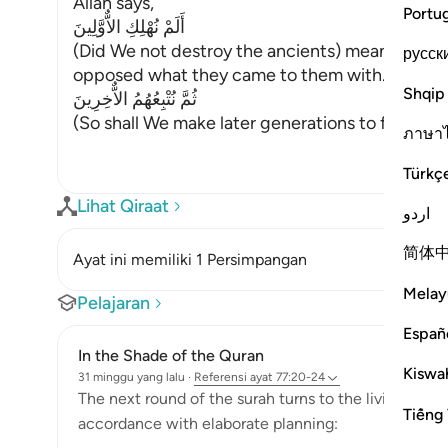
Allah says,
Portu
أَلَمْ نُهْلِكِ الاٌّوَّلِينَ
(Did We not destroy the ancients) meaning, t
русск
opposed what they came to them with.
Shqip
ثُمَّ نُتْبِعُهُمُ الاٌّخِرِينَ
(So shall We make later generations to foll
…
Baca
ภาษา
Türkç
Lihat Qiraat
اردو
简体
Ayat ini memiliki 1 Persimpangan
Melay
Pelajaran
Españ
In the Shade of the Quran
Kiswah
31 minggu yang lalu
·
Referensi
ayat 77:20-24
The next round of the surah turns to the living and h
Tiếng 
accordance with elaborate planning: