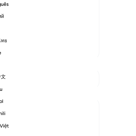
ba
guês
-
In
hose who rejected the Messengers and
ий
Ca
An
 selengkapnya
ไทย
me
Lebih Banyak Tafsir
e
中文
Lihat Persimpangan
u
ol
ili
ow they are brought into life, in
Việt