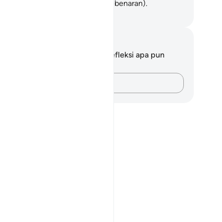
gi mereka yang mendustakan (kebenaran).
donesian Islamic affairs ministry
tatan dan Refleksi
da tidak memiliki catatan atau refleksi apa pun
ngenai ayat ini.
Catatlah pikiran Anda…