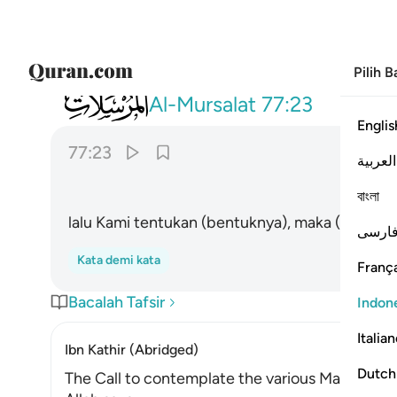
Pilih 
077
فقدرنا فنعم القادرون ٢٣
Al-Mursalat
77:23
Englis
77:23
العربية
বাংলা
lalu Kami tentukan (bentuknya), maka (Kamila
ارسی
Kata demi kata
França
Bacalah Tafsir
Indon
Italia
Ibn Kathir (Abridged)
Dutch
The Call to contemplate the various Manifestat