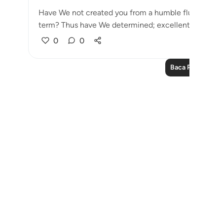
Have We not created you from a humble fluid, placin
term? Thus have We determined; excellent ...
Lihat
0
0
Baca Pelajaran 
Notes
placeholders
close