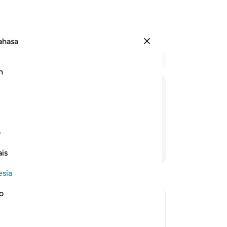
Bahasa
Masuk
Ba
h
Bab
16
فَقَدَرْنَا ۖۗ
فَنِعْمَ
الْقٰدِرُوْنَ
da
or
h) sebaik-baik yang menentukan.
Ka
ف
Ce
Lanjutkan Membaca
is
me
me
esia
ke
(ra
no
Ka
ions of Allah's Power
ba