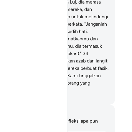
mi (para malaikat) datang kepada Luṭ, dia merasa
rsedih hati karena (kedatangan) mereka, dan
erasa) tidak mempunyai kekuatan untuk melindungi
reka, dan mereka (para utusan) berkata, "Janganlah
gkau takut dan jangan (pula) bersedih hati.
sungguhnya Kami akan menyelamatkanmu dan
ngikut-pengikutmu, kecuali istrimu, dia termasuk
ang-orang yang ditinggal (dibinasakan)."
34
.
sungguhnya Kami akan menurunkan azab dari langit
pada penduduk kota ini karena mereka berbuat fasik.
.
Dan sungguh, tentang itu telah Kami tinggalkan
atu tanda yang nyata bagi orang-orang yang
ngerti.
donesian Islamic affairs ministry
tatan dan Refleksi
da tidak memiliki catatan atau refleksi apa pun
ngenai ayat ini.