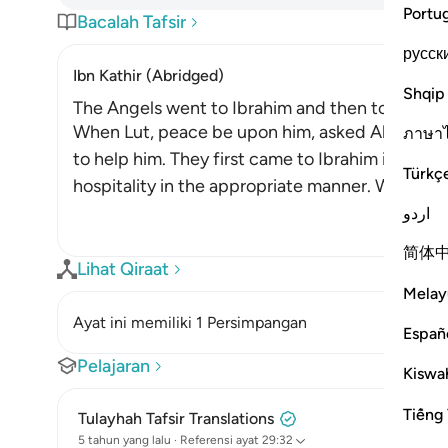
Portu
Bacalah Tafsir
русск
Ibn Kathir (Abridged)
Shqip
The Angels went to Ibrahim and then to Lut, 
When Lut, peace be upon him, asked Allah to he
ภาษา
to help him. They first came to Ibrahim in the 
Türkç
hospitality in the appropriate manner. When he
اردو
简体
Lihat Qiraat
Melay
Ayat ini memiliki 1 Persimpangan
Españ
Pelajaran
Kiswah
Tiếng 
Tulayhah Tafsir Translations
5 tahun yang lalu
·
Referensi
ayat 29:32