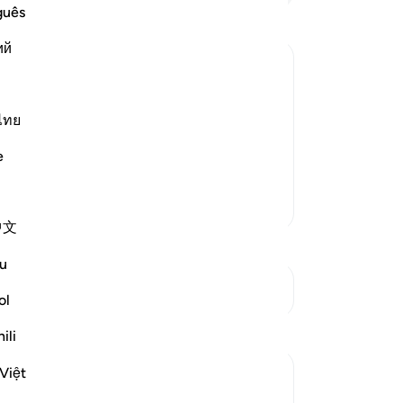
Ka
guês
be
ий
(m
me
may peace be upon them both
en
lp him against them, Allah sent angels
Se
ไทย
pe
form of guests, so he offered them
e
or
 saw that they h
…
Baca selengkapnya
Se
Lebih Banyak Tafsir
ke
中文
35
su
u
me
Lihat Persimpangan
-
In
ol
ili
Ca
An
Việt
me