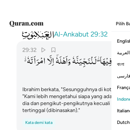
Pilih 
029
قال ان فيها لوطا قالوا نحن اعلم بمن فيها لننجي
Al-Ankabut
29:32
Englis
29:32
العربية
مُ
بِمَنْ
فِیْهَا ؗۥ
لَنُنَجِّیَنَّهٗ
وَاَهْلَهٗۤ
اِلَّا
امْرَاَتَهٗ ؗۗ
বাংলা
ارسی
França
Ibrahim berkata, "Sesungguhnya di kota itu ada
"Kami lebih mengetahui siapa yang ada di kota
Indon
dia dan pengikut-pengikutnya kecuali istrinya
tertinggal (dibinasakan)."
Italia
Dutch
Kata demi kata