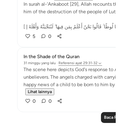
In surah al-'Ankaboot [29], Allah recounts the story 
him of the destruction of the people of Lut's city, i
5
0
In the Shade of the Quran
31 minggu yang lalu
·
Referensi
ayat 29:31-32
The scene here depicts God's response to Abraham a
unbelievers. The angels charged with carrying out G
happy news of a child to be born to him by his wife, 
Lihat lainnya
0
0
Baca Pelajaran 