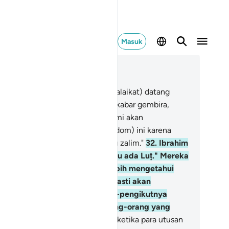
Masuk
ca dalam Konteks
 29, Halaman 360, Juz 20
.
Dan ketika utusan Kami (para malaikat) datang
pada Ibrahim dengan membawa kabar gembira,
reka mengatakan, "Sungguh, kami akan
mbinasakan penduduk kota (Sodom) ini karena
nduduknya sungguh orang-orang zalim."
32
.
Ibrahim
rkata, "Sesungguhnya di kota itu ada Luṭ." Mereka
ara malaikat) berkata, "Kami lebih mengetahui
apa yang ada di kota itu. Kami pasti akan
nyelamatkan dia dan pengikut-pengikutnya
cuali istrinya. Dia termasuk orang-orang yang
rtinggal (dibinasakan)."
33
.
Dan ketika para utusan