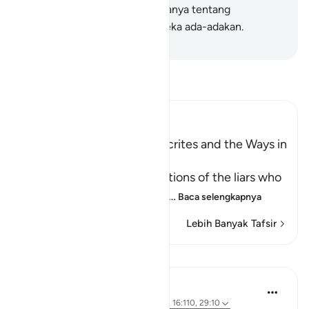
Kiamat mereka pasti akan ditanya tentang
kebohongan yang selalu mereka ada-adakan.
-
Indonesian Islamic affairs ministry
Bacalah Tafsir
Ibn Kathir (Abridged)
The Attitudes of the Hypocrites and the Ways in
which Allah tests People
Allah mentions the descriptions of the liars who
falsely claim faith with thei
…
Baca selengkapnya
Lebih Banyak Tafsir
Pelajaran
Prophetic Commentary
8 tahun yang lalu
·
Referensi
ayat 4:97, 16:110, 29:10