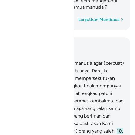
bersama kamu." Bukankah Allah lebih mengetahui
apa yang ada di dalam dada semua manusia ?
Kata demi kata
Lanjutkan Membaca
Baca dalam Konteks
Bab 29, Halaman 358, Juz 20
8
.
Dan Kami wajibkan kepada manusia agar (berbuat)
kebaikan kepada kedua orang tuanya. Dan jika
keduanya memaksamu untuk mempersekutukan
Aku dengan sesuatu yang engkau tidak mempunyai
ilmu tentang itu, maka janganlah engkau patuhi
keduanya. Hanya kepada-Ku tempat kembalimu, dan
akan Aku beritakan kepadamu apa yang telah kamu
kerjakan.
9
.
Dan orang-orang yang beriman dan
mengerjakan kebajikan, mereka pasti akan Kami
masukkan ke dalam (golongan) orang yang saleh.
10
.