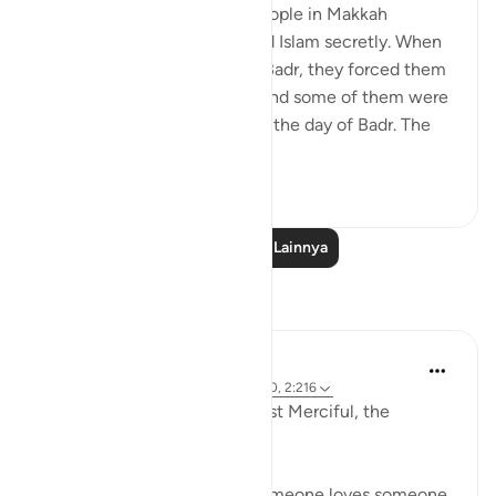
Ibn ‘Abbâs narrates: Some people in Makkah
accepted Islam and practiced Islam secretly. When
the polytheists came out to Badr, they forced them
to set out against their will, and some of them were
killed with the polytheists on the day of Badr. The
Muslims sai...
Lihat lainnya
1
1
Baca Pelajaran Lainnya
Refleksi
Razia Zahra
2 tahun yang lalu
·
Referensi
ayat 29:10, 2:216
In the Name of Allah, the Most Merciful, the
Esoecially Merciful,
One of the ways we know someone loves someone