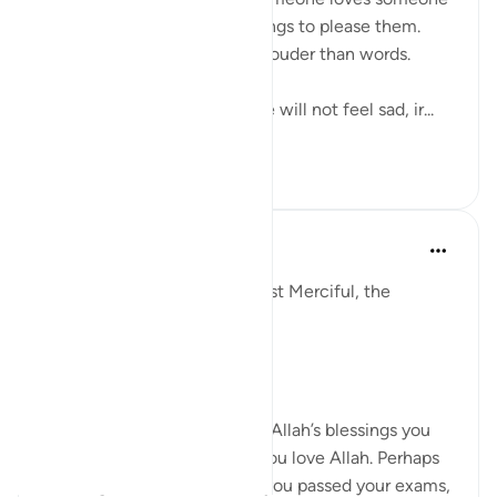
is when they follow or do things to please them.
Actions indeed speak much louder than words.
So if we love Allah deeply we will not feel sad, ir...
Lihat lainnya
5
0
Razia Zahra
tahun lalu
·
Referensi
ayat 29:1-10
In the Name of Allah, the Most Merciful, the
Especially Merciful,
Again, I’m here.
When you were in receipt of Allah’s blessings you
exclaimed through joy that you love Allah. Perhaps
that might have been when you passed your exams,