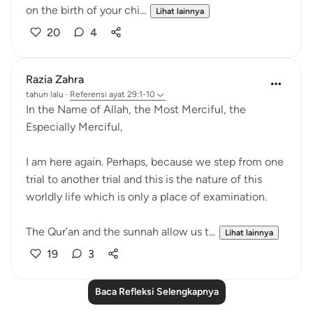
on the birth of your chi...
Lihat lainnya
20
4
Razia Zahra
tahun lalu
·
Referensi
ayat 29:1-10
In the Name of Allah, the Most Merciful, the
Especially Merciful,
I am here again. Perhaps, because we step from one
trial to another trial and this is the nature of this
worldly life which is only a place of examination.
The Qur’an and the sunnah allow us t...
Lihat lainnya
19
3
Baca Refleksi Selengkapnya