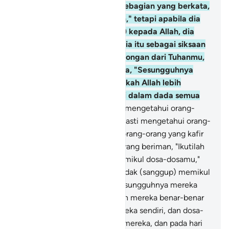
Dan di antara manusia ada sebagian yang berkata,
"Kami beriman kepada Allah," tetapi apabila dia
disakiti (karena dia beriman) kepada Allah, dia
menganggap cobaan manusia itu sebagai siksaan
Allah. Dan jika datang pertolongan dari Tuhanmu,
niscaya mereka akan berkata, "Sesungguhnya
kami bersama kamu." Bukankah Allah lebih
mengetahui apa yang ada di dalam dada semua
manusia ?
11
.
Dan Allah pasti mengetahui orang-
orang yang beriman dan Dia pasti mengetahui orang-
orang yang munafik.
12
.
Dan orang-orang yang kafir
berkata kepada orang-orang yang beriman, "Ikutilah
jalan kami, dan kami akan memikul dosa-dosamu,"
padahal mereka sedikit pun tidak (sanggup) memikul
dosa-dosa mereka sendiri. Sesungguhnya mereka
benar-benar pendusta.
13
.
Dan mereka benar-benar
akan memikul dosa-dosa mereka sendiri, dan dosa-
dosa yang lain bersama dosa mereka, dan pada hari