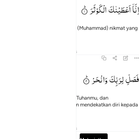
نا اعطيناك الكوثر ١
اِنَّاۤ
اَعْطَیْنٰكَ
الْكَوْثَرَ
ِنَّآ أَعْطَيْنَـٰكَ ٱلْكَوْثَرَ ١
Sungguh, Kami telah memberimu (Muhammad) nikmat yang
banyak.
Tafsir
Pelajaran
Refleksi
Hadits
108:2
صل لربك وانحر ٢
فَصَلِّ
لِرَبِّكَ
وَانْحَرْ
َصَلِّ لِرَبِّكَ وَٱنْحَرْ ٢
Maka laksanakanlah salat karena Tuhanmu, dan
berkurbanlah (sebagai ibadah dan mendekatkan diri kepada
Allah).
Tafsir
Pelajaran
Refleksi
Hadits