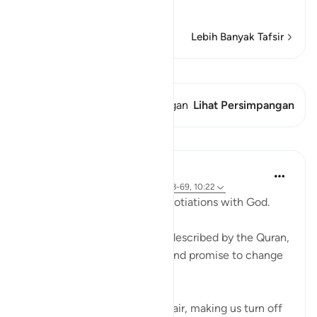
and punis
…
Baca selengkapnya
Lebih Banyak Tafsir
Lihat Qiraat
Ayat ini memiliki 1 Persimpangan
Lihat Persimpangan
Pelajaran
Ammar AlShukry
4 tahun yang lalu
·
Referensi
ayat 17:68-69, 10:22
⁣Storms make you go into negotiations with God. ⁣⁣
It could be a storm at sea as described by the Quran,
where people implore Allah and promise to change
if they live to see land again. ⁣⁣
It could be turbulence in the air, making us turn off