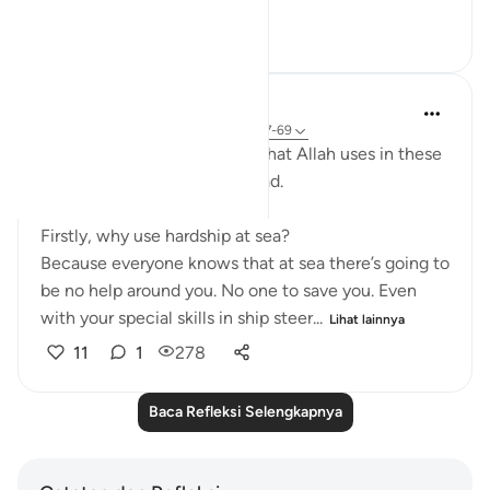
Lihat lainnya
8
2
140
Humairah
4 tahun yang lalu
·
Referensi
ayat 17:67-69
The analogy of sea and land that Allah uses in these
few verses are exciting to read.
Firstly, why use hardship at sea?
Because everyone knows that at sea there’s going to
be no help around you. No one to save you. Even
with your special skills in ship steer...
Lihat lainnya
11
1
278
Baca Refleksi Selengkapnya