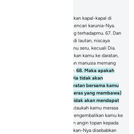
Baca dalam Konteks
Bab 17, Halaman 260, Juz 15
66
.
Tuhanmulah yang melayarkan kapal-kapal di
lautan untukmu, agar kamu mencari karunia-Nya.
Sungguh, Dia Maha Penyayang terhadapmu.
67
.
Dan
apabila kamu ditimpa bahaya di lautan, niscaya
hilang semua yang (biasa) kamu seru, kecuali Dia.
Tetapi ketika Dia menyelamatkan kamu ke daratan,
kamu berpaling (dari-Nya). Dan manusia memang
selalu ingkar (tidak bersyukur).
68
.
Maka apakah
kamu merasa aman bahwa Dia tidak akan
membenamkan sebagian daratan bersama kamu
atau dia meniupkan (angin keras yang membawa)
batu-batu kecil? Dan kamu tidak akan mendapat
seorang pelindung pun.
69
.
Ataukah kamu merasa
aman bahwa Dia tidak akan mengembalikan kamu ke
laut sekali lagi, lalu Dia tiupkan angin topan kepada
kamu, lalu kamu ditenggelamkan-Nya disebabkan