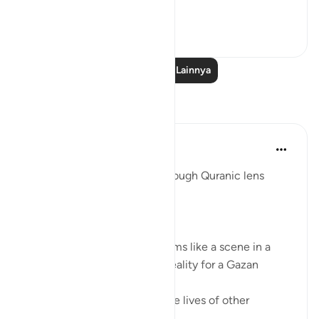
our movie a...
Lihat lainnya
38
3
576
Baca Pelajaran Lainnya
Refleksi
Syaari Ab Rahman
tahun lalu
·
Referensi
ayat 17:68-77
AL ISRAA SERIES ~ Gaza Through Quranic lens
Ayat 68 - 77
EXPELLING ARROGANCE
Losing all your 9 children seems like a scene in a
dramatic movie. Alas, it is a reality for a Gazan
doctor, Dr Alaa Al-Najjar.
While she was busy saving the lives of other
children...