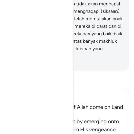
kekafiranmu? Kemudian kamu tidak akan mendapat
seorang penolong pun dalam menghadapi (siksaan)
Kami.
70
.
Dan sungguh, Kami telah memuliakan anak
cucu Adam, dan Kami angkut mereka di darat dan di
laut, dan Kami beri mereka rezeki dari yang baik-baik
dan Kami lebihkan mereka di atas banyak makhluk
yang Kami ciptakan dengan kelebihan yang
sempurna.
-
Indonesian Islamic affairs ministry
Bacalah Tafsir
Ibn Kathir (Abridged)
Does not the Punishment of Allah come on Land
too
Allah says, do you think that by emerging onto
dry land you will be safe from His vengeance