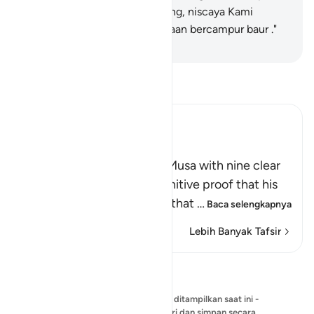
apabila masa berbangkit datang, niscaya Kami
kumpulkan kamu dalam keadaan bercampur baur ."
-
Indonesian Islamic affairs ministry
Bacalah Tafsir
Ibn Kathir (Abridged)
The Nine Signs of Musa
Allah tells us that He sent Musa with nine clear
signs, which provided definitive proof that his
prophethood was real and that
…
Baca selengkapnya
Lebih Banyak Tafsir
Refleksi
Belum ada refleksi yang bisa ditampilkan saat ini -
mulailah refleksi Anda sendiri dan simpan secara