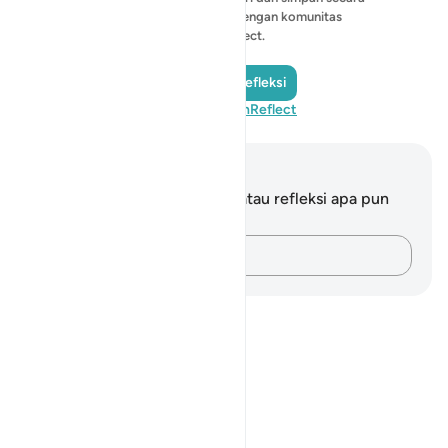
pribadi, atau bagikan dengan komunitas
QuranReflect.
Tambahkan Refleksi
Kunjungi QuranReflect
Catatan dan Refleksi
Anda tidak memiliki catatan atau refleksi apa pun
mengenai ayat ini.
Catatlah pikiran Anda…