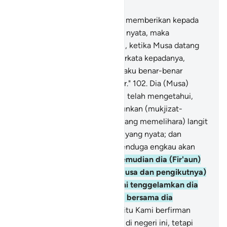
Bab 17, Halaman 264, Juz 15
101
.
Dan sungguh, Kami telah memberikan kepada
Musa sembilan mukjizat yang nyata, maka
tanyakanlah kepada Bani Israil, ketika Musa datang
kepada mereka lalu Fir'aun berkata kepadanya,
"Wahai Musa! Sesungguhnya aku benar-benar
menduga engkau terkena sihir."
102
.
Dia (Musa)
menjawab, "Sungguh, engkau telah mengetahui,
bahwa tidak ada yang menurunkan (mukjizat-
mukjizat) itu kecuali Tuhan (yang memelihara) langit
dan bumi sebagai bukti-bukti yang nyata; dan
sungguh, aku benar-benar menduga engkau akan
binasa, wahai Fir'aun."
103
.
Kemudian dia (Fir'aun)
hendak mengusir mereka (Musa dan pengikutnya)
dari bumi (Mesir), maka Kami tenggelamkan dia
(Fir'aun) beserta orang yang bersama dia
seluruhnya,
104
.
dan setelah itu Kami berfirman
kepada Bani Israil, "Tinggallah di negeri ini, tetapi