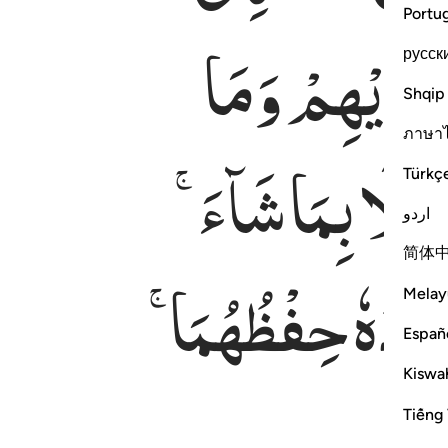
Portu
َیْدِیْهِمْ
وَمَا
русск
Shqip
ภาษา
ٖۤ
اِلَّا
بِمَا
شَآءَ ۚ
Türkç
اردو
简体
ُٔوْدُهٗ
حِفْظُهُمَا ۚ
Melay
Españ
Kiswah
Tiếng 