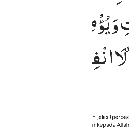
ِ
وَیُؤْمِنْ
بِاللّٰهِ
فَقَدِ
اسْ
لَا
انْفِصَامَ
لَهَا ؕ
وَاللّٰهُ
سَ
) agama (Islam), sesungguhnya telah jelas (perbed
apa ingkar kepada Tagut
dan beriman kepada Allah
1