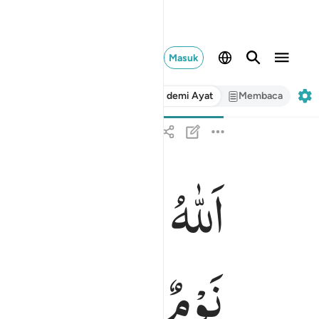
Masuk
Ayat demi Ayat
Membaca
اَللّٰهُ
لَاۤ
اِلٰهَ
اِلَّا
هُو ۚ
الله لا الاه الا هو الحي القيوم لا تاخذه سنة ولا
ٱللَّهُ لَآ إِلَـٰهَ إِلَّا هُوَ ٱلْحَىُّ ٱلْقَيُّومُ ۚ لَا تَأْ
نَوْمٌ ؕ
لَهٗ
مَا
فِی
الس