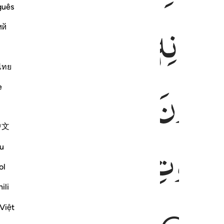
guês
َا
بِاِذْنِهٖ ؕ
یَعْلَمُ
مَا
بَیْنَ
ا
ий
ไทย
یْطُوْنَ
بِشَیْءٍ
مِّنْ
عِلْمِه
e
中文
َّمٰوٰتِ
وَالْاَرْضَ ۚ
وَلَا
یَـ
u
ol
ili
یْمُ
Việt