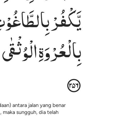
یَّكْفُرْ
بِالطَّاغُوْت
بِالْعُرْوَةِ
الْوُثْقٰی ۗ
aan) antara jalan yang benar
, maka sungguh, dia telah