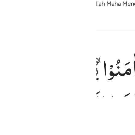
sangat kuat yang tidak akan putus. Allah Maha Me
Konten Terkait
اٰمَنُوْا 
یُخْرِجُهُمْ
مِّنَ
ال
 والذين كفروا اولياوهم الطاغوت يخرجونهم من النور الى الظلمات اولايك
رِ ۖ وَٱلَّذِينَ كَفَرُوٓا۟ أَوْلِيَآؤُهُمُ ٱلطَّـٰغُوتُ يُخْرِجُونَهُم مِّنَ ٱلنُّورِ إِلَى ٱلظُّلُمَـٰتِ ۗ أُو۟
فَرُوْۤا
اَوْلِیٰٓـُٔهُمُ
الطَّاغُ ۙ