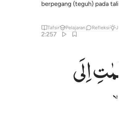
berpegang (teguh) pada tali yang 
Tafsir
Pelajaran
Refleksi
Jawaban
2:257
ظُّلُمٰتِ
اِلَی
 اصحاب النار هم فيها خالدون ٢٥٧
لَـٰٓئِكَ أَصْحَـٰبُ ٱلنَّارِ ۖ هُمْ فِيهَا خَـٰلِدُونَ ٢٥٧
وْتُ