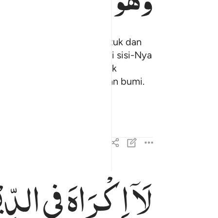
akhluk-Nya), tidak mengantuk dan
g dapat memberi syafaat di sisi-Nya
g mereka, dan mereka tidak
rsi-Nya
meliputi langit dan bumi.
1
لَاۤ
اِكْرَاهَ
فِی
الدّ ۙ۫
لا اكراه في الدين قد تبين الرشد من الغي فمن يكفر
لَآ إِكْرَاهَ فِى ٱلدِّينِ ۖ قَد تَّبَيَّنَ ٱلرُّشْدُ مِنَ ٱلْغَىِّ ۚ فَمَ