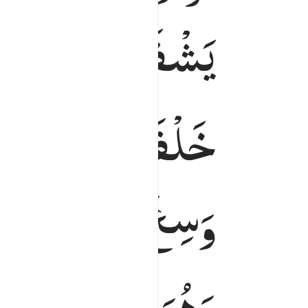
یَشْفَعُ
عِنْدَهٗۤ
اِلّ
خَلْفَهُمْ ۚ
وَلَا
یُحِ
وَسِعَ
كُرْسِیُّهُ
الس
وَهُوَ
الْعَلِیُّ
الْعَظِ