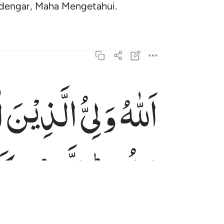
ndengar, Maha Mengetahui.
اَللّٰهُ
وَلِیُّ
الَّذِیْنَ
ۙ
الله ولي الذين امنوا يخرجهم من الظلمات الى النور
ٱللَّهُ وَلِىُّ ٱلَّذِينَ ءَامَنُوا۟ يُخْرِجُهُم مِّنَ ٱلظُّلُمَـٰتِ إِلَى ٱلنُّو
النُّوْرِ ؕ۬
وَالَّذِیْنَ
كَ