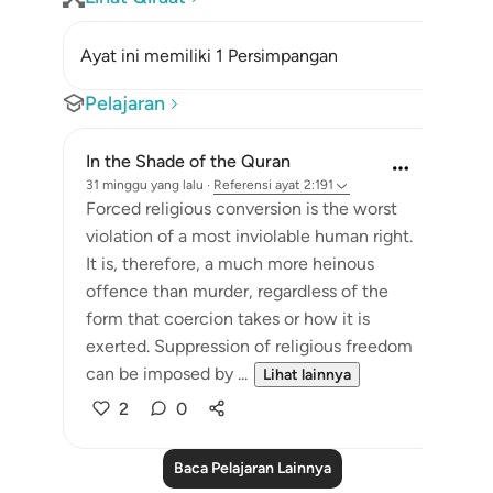
Ayat ini memiliki 1 Persimpangan
Pelajaran
In the Shade of the Quran
31 minggu yang lalu
·
Referensi
ayat 2:191
Forced religious conversion is the worst
violation of a most inviolable human right.
It is, therefore, a much more heinous
offence than murder, regardless of the
form that coercion takes or how it is
exerted. Suppression of religious freedom
can be imposed by ...
Lihat lainnya
2
0
Baca Pelajaran Lainnya