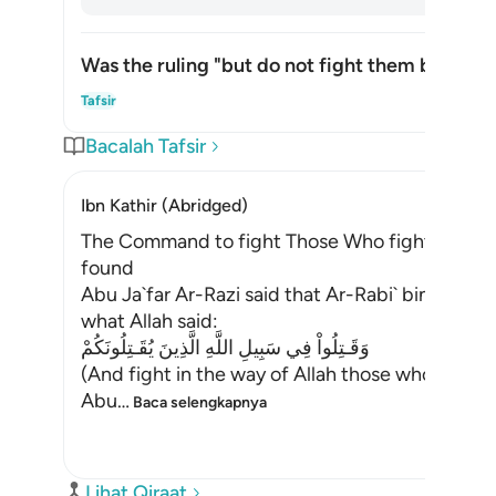
Was the ruling "but do not fight them by the 
Alih
Tafsir
Bacalah Tafsir
Ibn Kathir (Abridged)
The Command to fight Those Who fight Muslims
found
Abu Ja`far Ar-Razi said that Ar-Rabi` bin Anas
what Allah said:
وَقَـتِلُواْ فِي سَبِيلِ اللَّهِ الَّذِينَ يُقَـتِلُونَكُمْ
(And fight in the way of Allah those who fight y
Abu
…
Baca selengkapnya
Lihat Qiraat