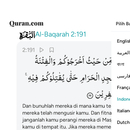
Pilih 
002
واقتلوهم حيث ثقفتموهم واخرجوهم من
Al-Baqarah
2:191
Englis
2:191
العربية
جُوْهُمْ
مِّنْ
حَیْثُ
اَخْرَجُوْكُمْ
وَالْفِتْنَةُ
বাংলা
دَ
الْمَسْجِدِ
الْحَرَامِ
حَتّٰی
یُقٰتِلُوْكُمْ
فِیْهِ ۚ
ارسی
França
َآءُ
الْكٰفِرِیْنَ
Indon
Dan bunuhlah mereka di mana kamu temui mere
Italia
mereka telah mengusir kamu. Dan fitnah
itu l
1
janganlah kamu perangi mereka di Masjidilhar
Dutch
kamu di tempat itu. Jika mereka memerangi ka