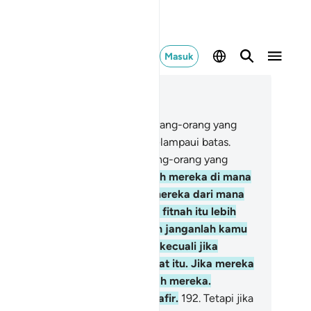
Masuk
ca dalam Konteks
 2, Halaman 27, Juz 2
0
.
Dan perangilah di jalan Allah orang-orang yang
merangi kamu, tetapi jangan melampaui batas.
ngguh, Allah tidak menyukai orang-orang yang
lampaui batas.
191
.
Dan bunuhlah mereka di mana
mu temui mereka, dan usirlah mereka dari mana
reka telah mengusir kamu. Dan fitnah itu lebih
jam daripada pembunuhan. Dan janganlah kamu
rangi mereka di Masjidilharam, kecuali jika
reka memerangi kamu di tempat itu. Jika mereka
merangi kamu, maka perangilah mereka.
mikianlah balasan bagi orang kafir.
192
.
Tetapi jika