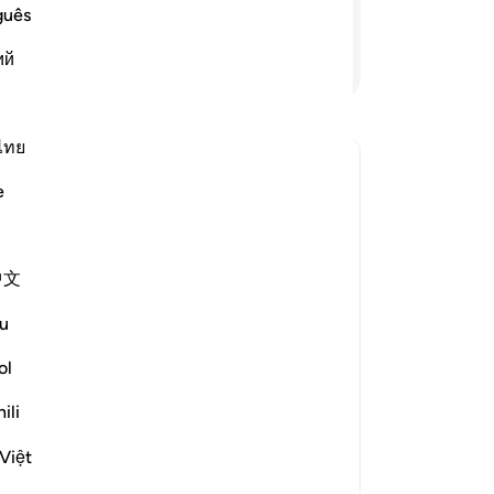
me
guês
Pe
ий
Lanjutkan Membaca
me
ha
ti
or
ไทย
-
In
e
kan jawaban untuk What does *"fitnah"* mean here?
Ca
An
中文
me
e scholars' opinions in his book
u
s, Ibn ʿUmar, Qatādah] i.e. the
ol
ur killing of them in the Sacred
ili
olatry [Mujāhid], i.e. the apostasy
Việt
led while following the truth.