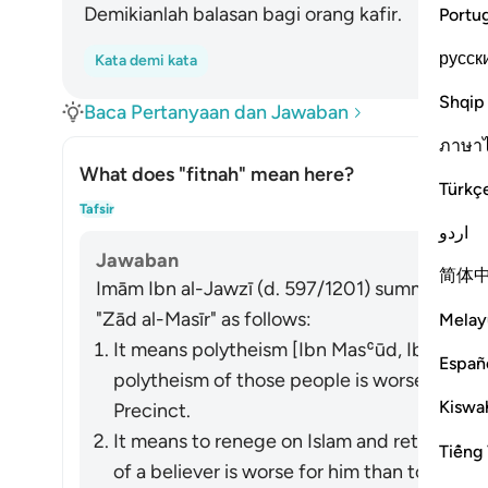
Demikianlah balasan bagi orang kafir.
Portu
русск
Kata demi kata
Shqip
Baca Pertanyaan dan Jawaban
ภาษา
What does
"fitnah"
mean here?
Türkç
Alih
Tafsir
اردو
Jawaban
简体
Imām Ibn al-Jawzī (d. 597/1201) summarized th
"Zād al-Masīr" as follows:
Melay
It means polytheism [Ibn Masʿūd, Ibn ʿAbbā
Españ
polytheism of those people is worse than yo
Kiswah
Precinct.
It means to renege on Islam and return to id
Tiếng 
of a believer is worse for him than to be kil