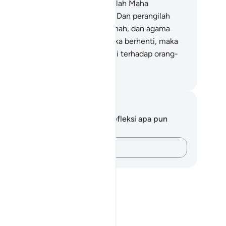
reka berhenti, maka sungguh, Allah Maha
ngampun, Maha Penyayang.
193
.
Dan perangilah
reka itu sampai tidak ada lagi fitnah, dan agama
nya bagi Allah semata. Jika mereka berhenti, maka
dak ada (lagi) permusuhan, kecuali terhadap orang-
ang zalim.
donesian Islamic affairs ministry
tatan dan Refleksi
da tidak memiliki catatan atau refleksi apa pun
ngenai ayat ini.
Catatlah pikiran Anda…