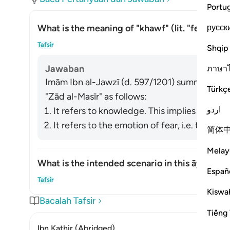
Portu
русск
What is the meaning of
"khawf"
(lit. "fear") in
Alih
Tafsir
Shqip
Jawaban
ภาษา
Imām Ibn al-Jawzī (d. 597/1201) summarized th
Türkç
"
Zād al-Masīr
" as follows:
اردو
It refers to knowledge. This implies that in
It refers to the emotion of fear, i.e. that in
简体
Melay
What is the intended scenario in this āyah?
Españ
Alih
Tafsir
Kiswah
Bacalah Tafsir
Tiếng 
Ibn Kathir (Abridged)