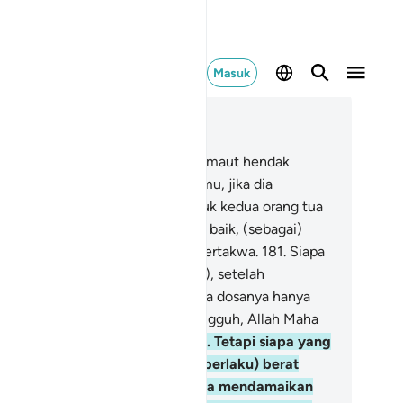
Masuk
ca dalam Konteks
 2, Halaman 25, Juz 2
0
.
Diwajibkan atas kamu, apabila maut hendak
njemput seseorang di antara kamu, jika dia
ninggalkan harta, berwasiat untuk kedua orang tua
n karib kerabat dengan cara yang baik, (sebagai)
wajiban bagi orang-orang yang bertakwa.
181
.
Siapa
ja yang mengubahnya (wasiat itu), setelah
ndengarnya, maka sesungguhnya dosanya hanya
gi orang yang mengubahnya. Sungguh, Allah Maha
ndengar, Maha Mengetahui.
182
.
Tetapi siapa yang
awatir bahwa pemberi wasiat (berlaku) berat
belah atau berbuat salah, lalu dia mendamaikan