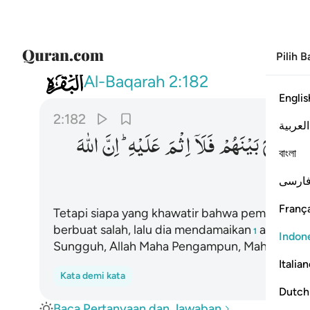
Pilih 
002
فمن خاف من موص جنفا او اثما فاصلح ب
Al-Baqarah
2:182
Englis
2:182
العربية
فَاَصْلَحَ
بَیْنَهُمْ
فَلَاۤ
اِثْمَ
عَلَیْهِ ؕ
اِنَّ
اللّٰهَ
বাংলা
ارسی
França
Tetapi siapa yang khawatir bahwa pemberi wasi
berbuat salah, lalu dia mendamaikan
antara me
1
Indon
Sungguh, Allah Maha Pengampun, Maha Penya
Italia
Kata demi kata
Dutch
Baca Pertanyaan dan Jawaban