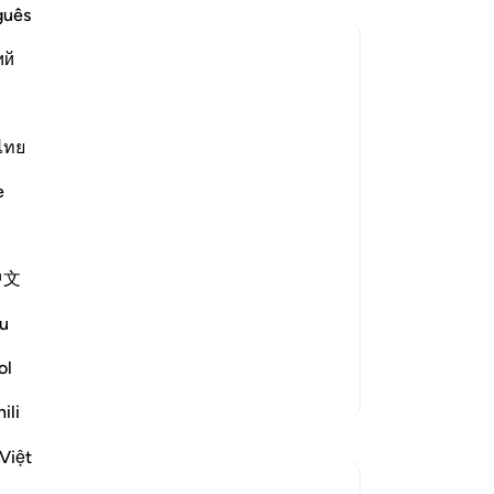
an
guês
Al
ий
 this āyah?
-
In
kan jawaban untuk What is the meaning of *"khawf"* (lit. "fear")
Ca
ไทย
An
e scholars' opinions in his book
me
e
justice has already occurred.
justice may occur.
中文
u
ol
kan jawaban untuk What is the intended scenario in this āyah?
ili
Việt