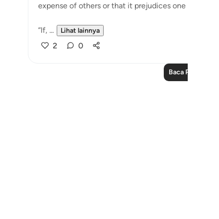
expense of others or that it prejudices one or more o
“If, ...
Lihat lainnya
2
0
Baca Pelajaran 
Notes
placeholders
close