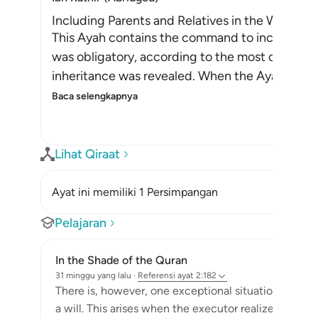
Including Parents and Relatives in the Will was
This Ayah contains the command to include paren
was obligatory, according to the most correct 
inheritance was revealed. When the Ayah of inh
Baca selengkapnya
Lihat Qiraat
Ayat ini memiliki 1 Persimpangan
Pelajaran
In the Shade of the Quran
31 minggu yang lalu
·
Referensi
ayat 2:182
There is, however, one exceptional situation in wh
a will. This arises when the executor realizes that t