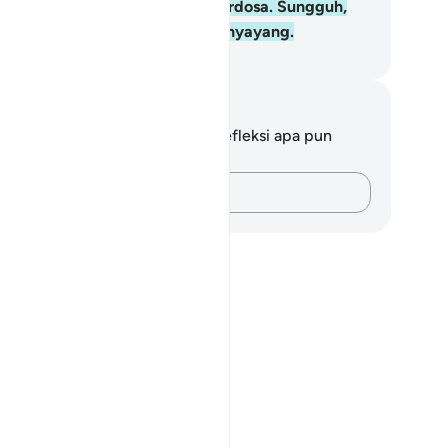
tara mereka, maka dia tidak berdosa. Sungguh,
lah Maha Pengampun, Maha Penyayang.
donesian Islamic affairs ministry
 in this āyah?
tatan dan Refleksi
da tidak memiliki catatan atau refleksi apa pun
ngenai ayat ini.
Catatlah pikiran Anda…