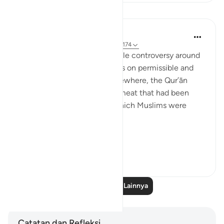
Pelajaran
In the Shade of the Quran
31 minggu yang lalu
·
Referensi
ayat 2:174
The Jews created considerable controversy around
the Qur’ānic pronouncements on permissible and
forbidden food and drink. Elsewhere, the Qur’ān
informs us of other types of meat that had been
forbidden to the Jews but which Muslims were
allowed to eat:
“To t...
Lihat lainnya
1
0
464
Baca Pelajaran Lainnya
Catatan dan Refleksi