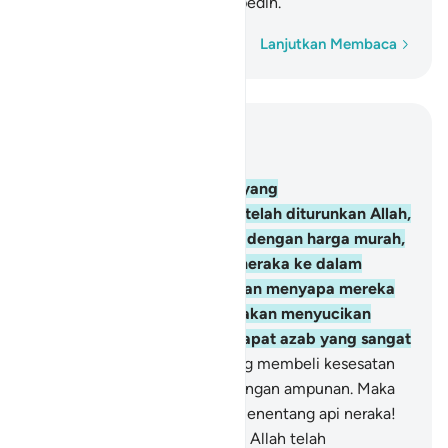
mendapat azab yang sangat pedih.
Kata demi kata
Lanjutkan Membaca
Baca dalam Konteks
Bab 2, Halaman 24, Juz 2
174
.
Sungguh, orang-orang yang
menyembunyikan apa yang telah diturunkan Allah,
yaitu Kitab, dan menjualnya dengan harga murah,
mereka hanya menelan api neraka ke dalam
perutnya, dan Allah tidak akan menyapa mereka
pada hari Kiamat dan tidak akan menyucikan
mereka. Mereka akan mendapat azab yang sangat
pedih.
175
.
Mereka itulah yang membeli kesesatan
dengan petunjuk dan azab dengan ampunan. Maka
alangkah beraninya mereka menentang api neraka!
176
.
Yang demikian itu karena Allah telah