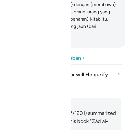
menurunkan Kitab (Al-Qur`an) dengan (membawa)
kebenaran, dan sesungguhnya orang-orang yang
berselisih paham tentang (kebenaran) Kitab itu,
mereka dalam perpecahan yang jauh (dari
kebenaran).
-
Indonesian Islamic affairs ministry
Baca Pertanyaan dan Jawaban
What is the meaning of "nor will He purify
them"?
Alihkan jawaban untuk What is 
Tafsir
Jawaban
Imām Ibn al-Jawzī (d. 597/1201) summarized
the scholars' opinions in his book "Zād al-
Masīr" as follows: