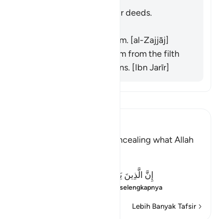
He does not purify their deeds.
[Muqātil]
He does not praise them. [al-Zajjāj]
He does not purify them from the filth
of their disbelief and sins. [Ibn Jarīr]
Bacalah Tafsir
Ibn Kathir (Abridged)
Criticizing the Jews for concealing what Allah
revealed
Allah said:
إِنَّ الَّذِينَ يَكْتُمُونَ مَآ أَنزَلَ اللَّهُ مِنَ الْكِتَـبِ
(Verily, those who co
…
Baca selengkapnya
Lebih Banyak Tafsir