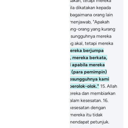
merekalah yang berbuat kerusakan, tetapi mereka
tidak menyadari.
13
.
Dan apabila dikatakan kepada
mereka, "Berimanlah kamu sebagaimana orang lain
yang telah beriman!" Mereka menjawab, "Apakah
kami akan beriman seperti orang-orang yang kurang
akal itu beriman?" Ingatlah, sesungguhnya mereka
itulah orang-orang yang kurang akal, tetapi mereka
tidak tahu.
14
.
Dan apabila mereka berjumpa
dengan orang yang beriman, mereka berkata,
"Kami telah beriman." Tetapi apabila mereka
kembali kepada setan-setan (para pemimpin)
mereka, mereka berkata, "Sesungguhnya kami
bersama kamu, kami hanya berolok-olok."
15
.
Allah
akan memperolok-olokkan mereka dan membiarkan
mereka terombang-ambing dalam kesesatan.
16
.
Mereka itulah yang membeli kesesatan dengan
petunjuk. Maka perdagangan mereka itu tidak
beruntung dan mereka tidak mendapat petunjuk.
-
Indonesian Islamic affairs ministry