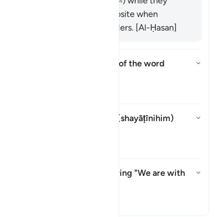
front of the Prophet (ﷺ) while they
would display the opposite when
meeting with their leaders. [Al-Ḥasan]
What is the linguistic root of the word
shayṭān
?
Alihkan jawaban untuk What is t
Tafsir
Whom does "their devils" (
shayāṭīnihim
)
refer to?
Alihkan jawaban untuk Whom does
Tafsir
What do they mean by saying "We are with
you"?
Alihkan jawaban untuk What do
Tafsir