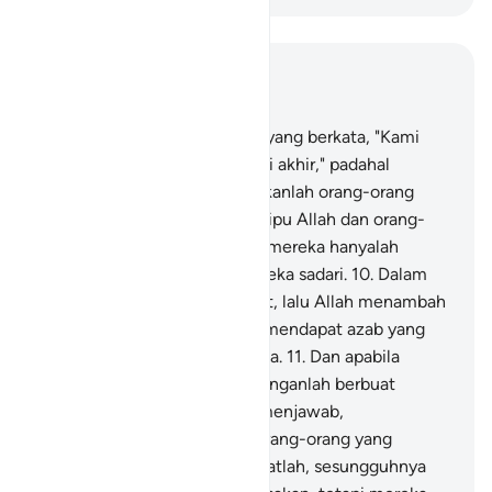
Baca dalam Konteks
Bab 2, Halaman 3, Juz 1
8
.
Dan di antara manusia ada yang berkata, "Kami
beriman kepada Allah dan hari akhir," padahal
sesungguhnya mereka itu bukanlah orang-orang
yang beriman.
9
.
Mereka menipu Allah dan orang-
orang yang beriman, padahal mereka hanyalah
menipu diri sendiri tanpa mereka sadari.
10
.
Dalam
hati mereka terdapat penyakit, lalu Allah menambah
penyakitnya itu; dan mereka mendapat azab yang
pedih, karena mereka berdusta.
11
.
Dan apabila
dikatakan kepada mereka, "Janganlah berbuat
kerusakan di bumi!" Mereka menjawab,
"Sesungguhnya kami justru orang-orang yang
melakukan perbaikan."
12
.
Ingatlah, sesungguhnya