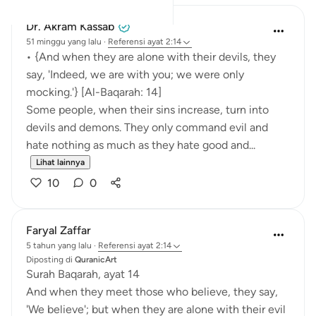
Dr. Akram Kassab
51 minggu yang lalu
·
Referensi
ayat 2:14
• {And when they are alone with their devils, they
say, 'Indeed, we are with you; we were only
mocking.'} [Al-Baqarah: 14]
Some people, when their sins increase, turn into
devils and demons. They only command evil and
hate nothing as much as they hate good and...
Lihat lainnya
10
0
Faryal Zaffar
5 tahun yang lalu
·
Referensi
ayat 2:14
Diposting di
QuranicArt
Surah Baqarah, ayat 14
And when they meet those who believe, they say,
'We believe'; but when they are alone with their evil