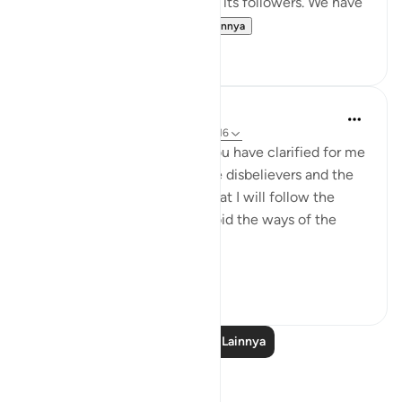
different and mock Islam and its followers. We have
seen this behavior fr...
Lihat lainnya
7
0
Salah Soltan
8 tahun yang lalu
·
Referensi
ayat 2:5-16
I love You, O Lord because You have clarified for me
the ways of the believers, the disbelievers and the
hypocrites. I pledge to You that I will follow the
ways of the believers and avoid the ways of the
hypocrites and disbelievers.
#Ohebok_Rabi
13
0
Baca Pelajaran Lainnya
Refleksi