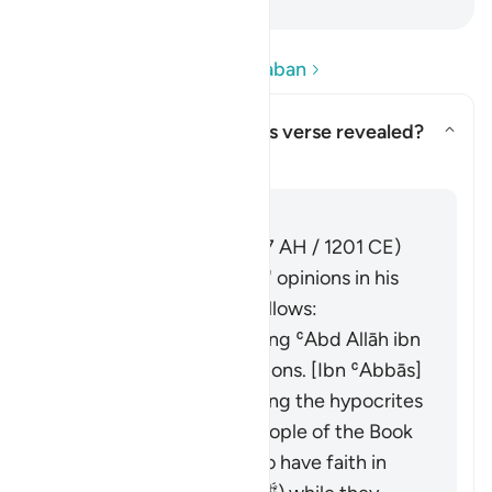
Baca Pertanyaan dan Jawaban
Concerning whom was this verse revealed?
Alihkan jawaban untuk Concern
Tafsir
Jawaban
Imām Ibn al-Jawzī (d. 597 AH / 1201 CE)
summarized the scholars' opinions in his
book "Zād al-Masīr" as follows:
It was revealed regarding ʿAbd Allāh ibn
Ubayy and his companions. [Ibn ʿAbbās]
It was revealed regarding the hypocrites
and others from the People of the Book
who used to pretend to have faith in