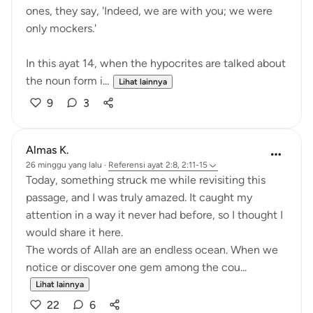
ones, they say, 'Indeed, we are with you; we were
only mockers.'
In this ayat 14, when the hypocrites are talked about
the noun form i...
Lihat lainnya
9
3
Almas K.
26 minggu yang lalu
·
Referensi
ayat 2:8, 2:11-15
Today, something struck me while revisiting this
passage, and I was truly amazed. It caught my
attention in a way it never had before, so I thought I
would share it here.
The words of Allah are an endless ocean. When we
notice or discover one gem among the cou...
Lihat lainnya
22
6