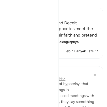
Bacalah Tafsir
Ibn Kathir (Abridged)
The Hypocrites' Cunning and Deceit
Allah said that when the hypocrites meet the
believers, they proclaim their faith and pretend
to be believers, loyal
…
Baca selengkapnya
Lebih Banyak Tafsir
Pelajaran
Jasser Auda
35 minggu yang lalu
·
Referensi
ayat 2:14
And this is another clear sign of hypocrisy: that
hypocrites declare certain things in
public, but when they are in closed meetings with
the outright enemies of Islam, they say something