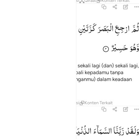
Tafsir
Lapisan
Pelajaran
Refleksi
Qiraat
Konten Terkait
67:4
م ارجع البصر كرتين ينقلب اليك البصر خاسيا وهو حسير ٤
ثُمَّ
ارْجِعِ
الْبَصَرَ
كَرَّتَیْنِ
یَنْقَلِبْ
اِلَیْكَ
الْبَصَرُ
خَاسِئًا
ُمَّ ٱرْجِعِ ٱلْبَصَرَ كَرَّتَيْنِ يَنقَلِبْ إِلَيْكَ ٱلْبَصَرُ خَاسِئًۭا وَهُوَ حَسِيرٌۭ ٤
وَّهُوَ
حَسِیْرٌ
Kemudian ulangi pandangan(mu) sekali lagi (dan) sekali lagi,
niscaya pandanganmu akan kembali kepadamu tanpa
menemukan cacat dan ia (pandanganmu) dalam keadaan
letih.
Tafsir
Lapisan
Pelajaran
Refleksi
Konten Terkait
67:5
لقد زينا السماء الدنيا بمصابيح وجعلناها رجوما للشياطين واعتدنا لهم ع
وَلَقَدْ
زَیَّنَّا
السَّمَآءَ
الدُّنْیَا
بِمَصَابِیْحَ
وَجَعَلْنٰهَا
رُجُوْمًا
َلَقَدْ زَيَّنَّا ٱلسَّمَآءَ ٱلدُّنْيَا بِمَصَـٰبِيحَ وَجَعَلْنَـٰهَا رُجُومًۭا لِّلشّ