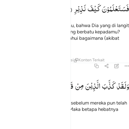
فَسَتَعْلَمُوْنَ
كَیْفَ
نَذِیْرِ
atau sudah merasa amankah kamu, bahwa Dia yang di langit
tidak akan mengirimkan badai yang berbatu kepadamu?
Namun kelak kamu akan mengetahui bagaimana (akibat
mendustakan) peringatan-Ku.
Tafsir
Lapisan
Pelajaran
Refleksi
Konten Terkait
67:18
لقد كذب الذين من قبلهم فكيف كان نكير ١٨
وَلَقَدْ
كَذَّبَ
الَّذِیْنَ
مِنْ
قَبْلِهِمْ
فَكَیْفَ
كَانَ
نَكِیْرِ
َلَقَدْ كَذَّبَ ٱلَّذِينَ مِن قَبْلِهِمْ فَكَيْفَ كَانَ نَكِيرِ ١٨
Dan sungguh, orang-orang yang sebelum mereka pun telah
mendustakan (rasul-rasul-Nya). Maka betapa hebatnya
kemurkaan-Ku!