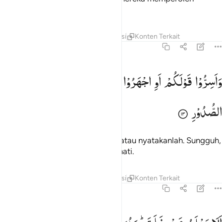
ampunan dan pahala yang besar.
Tafsir
Lapisan
Pelajaran
Refleksi
Konten Terkait
67:13
اسروا قولكم او اجهروا به انه عليم بذات الصدور ١٣
وَاَسِرُّوْا
قَوْلَكُمْ
اَوِ
اجْهَرُوْا
بِهٖ ؕ
اِنَّهٗ
عَلِیْمٌۢ
بِذَاتِ
َأَسِرُّوا۟ قَوْلَكُمْ أَوِ ٱجْهَرُوا۟ بِهِۦٓ ۖ إِنَّهُۥ عَلِيمٌۢ بِذَاتِ ٱلصُّ
الصُّدُوْرِ
Dan rahasiakanlah perkataanmu atau nyatakanlah. Sungguh,
Dia Maha Mengetahui segala isi hati.
Tafsir
Lapisan
Pelajaran
Refleksi
Konten Terkait
67:14
لا يعلم من خلق وهو اللطيف الخبير ١٤