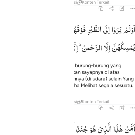
Tafsir
Lapisan
Pelajaran
Refleksi
Konten Terkait
67:19
ولم يروا الى الطير فوقهم صافات ويقبضن ما يمسكهن الا الرحمان انه 
اَوَلَمْ
یَرَوْا
اِلَی
الطَّیْرِ
فَوْقَهُمْ
صٰٓفّٰتٍ
وَّیَقْبِضْنَ ؔؕۘ
مَا
َوَلَمْ يَرَوْا۟ إِلَى ٱلطَّيْرِ فَوْقَهُمْ صَـٰٓفَّـٰتٍۢ وَيَقْبِضْنَ ۚ مَا يُمْسِكُهُنَّ إِلَّا ٱلرّ
یُمْسِكُهُنَّ
اِلَّا
الرَّحْمٰنُ ؕ
اِنَّهٗ
بِكُلِّ
شَیْءٍ
بَصِیْرٌ
Tidakkah mereka memperhatikan burung-burung yang
mengembangkan dan mengatupkan sayapnya di atas
mereka? Tidak ada yang menahannya (di udara) selain Yang
Maha Pengasih. Sungguh, Dia Maha Melihat segala sesuatu.
Tafsir
Lapisan
Pelajaran
Refleksi
Konten Terkait
67:20
من هاذا الذي هو جند لكم ينصركم من دون الرحمان ان الكافرون الا في 
اَمَّنْ
هٰذَا
الَّذِیْ
هُوَ
جُنْدٌ
لَّكُمْ
یَنْصُرُكُمْ
مِّنْ
دُوْنِ
َمَّنْ هَـٰذَا ٱلَّذِى هُوَ جُندٌۭ لَّكُمْ يَنصُرُكُم مِّن دُونِ ٱلرَّحْمَـٰنِ ۚ إِنِ ٱلْكَـٰفِرُونَ إِلَّ