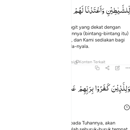
لِّلشَّیٰطِیْنِ
وَاَعْتَدْنَا
لَهُمْ
عَذَابَ
السَّعِیْرِ
Dan sungguh, telah Kami hiasi langit yang dekat dengan
bintang-bintang, dan Kami jadikannya (bintang-bintang itu)
sebagai alat-alat pelempar setan, dan Kami sediakan bagi
mereka azab neraka yang menyala-nyala.
Tafsir
Lapisan
Pelajaran
Refleksi
Konten Terkait
67:6
للذين كفروا بربهم عذاب جهنم وبيس المصير ٦
وَلِلَّذِیْنَ
كَفَرُوْا
بِرَبِّهِمْ
عَذَابُ
جَهَنَّمَ ؕ
وَبِئْسَ
الْمَصِیْرُ
َلِلَّذِينَ كَفَرُوا۟ بِرَبِّهِمْ عَذَابُ جَهَنَّمَ ۖ وَبِئْسَ ٱلْمَصِيرُ ٦
Dan orang-orang yang ingkar kepada Tuhannya, akan
mendapat azab Jahanam. Dan itulah seburuk-buruk tempat