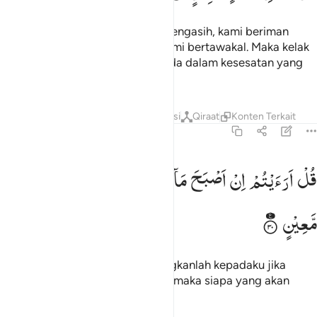
Katakanlah, "Dialah Yang Maha Pengasih, kami beriman
kepada-Nya dan kepada-Nya kami bertawakal. Maka kelak
kamu akan tahu siapa yang berada dalam kesesatan yang
nyata."
Tafsir
Lapisan
Pelajaran
Refleksi
Qiraat
Konten Terkait
67:30
ل ارايتم ان اصبح ماوكم غورا فمن ياتيكم بماء معين ٣٠
قُلْ
اَرَءَیْتُمْ
اِنْ
اَصْبَحَ
مَآؤُكُمْ
غَوْرًا
فَمَنْ
یَّاْتِیْكُمْ
بِمَآءٍ
ُلْ أَرَءَيْتُمْ إِنْ أَصْبَحَ مَآؤُكُمْ غَوْرًۭا فَمَن يَأْتِيكُم بِمَآءٍۢ مَّعِينٍۭ ٣٠
مَّعِیْنٍ
Katakanlah (Muhammad), "Terangkanlah kepadaku jika
sumber air kamu menjadi kering; maka siapa yang akan
memberimu air yang mengalir?"