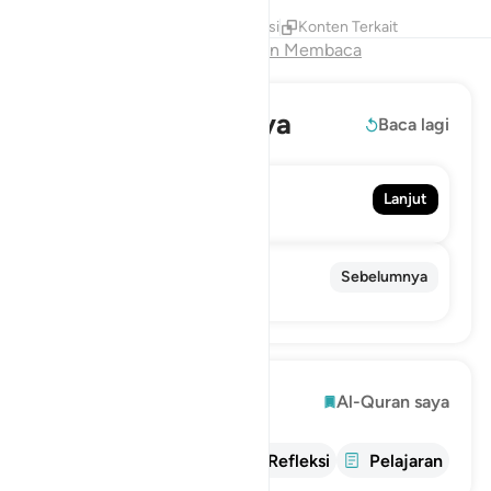
Tafsir
Lapisan
Pelajaran
Refleksi
Konten Terkait
Akhir Bab
Lanjutkan Membaca
Baca selengkapnya
Baca lagi
68. Al-Qalam
Lanjut
Pena
66. At-Tahrim
Sebelumnya
Pengharaman
Mengeksplorasi
Al-Quran saya
informasi
tafsir
Refleksi
Pelajaran