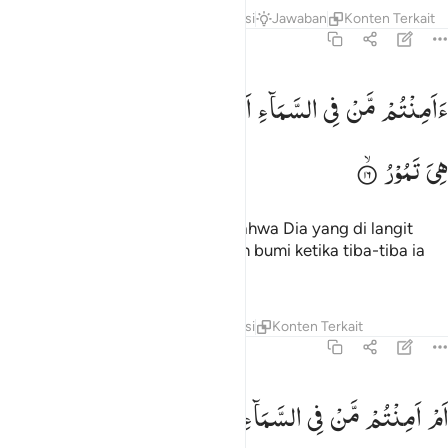
Tafsir
Lapisan
Pelajaran
Refleksi
Jawaban
Konten Terkait
67:16
امنتم من في السماء ان يخسف بكم الارض فاذا هي تمور ١٦
ءَاَمِنْتُمْ
مَّنْ
فِی
السَّمَآءِ
اَنْ
یَّخْسِفَ
بِكُمُ
الْاَرْضَ
فَاِذَا
َأَمِنتُم مَّن فِى ٱلسَّمَآءِ أَن يَخْسِفَ بِكُمُ ٱلْأَرْضَ فَإِذَا هِىَ تَمُورُ ١٦
هِیَ
تَمُوْرُ
Sudah merasa amankah kamu, bahwa Dia yang di langit
tidak akan membuat kamu ditelan bumi ketika tiba-tiba ia
terguncang?
Tafsir
Lapisan
Pelajaran
Refleksi
Konten Terkait
67:17
م امنتم من في السماء ان يرسل عليكم حاصبا فستعلمون كيف نذير ١٧
اَمْ
اَمِنْتُمْ
مَّنْ
فِی
السَّمَآءِ
اَنْ
یُّرْسِلَ
عَلَیْكُمْ
حَاصِبًا ؕ
َمْ أَمِنتُم مَّن فِى ٱلسَّمَآءِ أَن يُرْسِلَ عَلَيْكُمْ حَاصِبًۭا ۖ فَسَتَعْلَمُونَ كَيْفَ نَذِيرِ ١٧