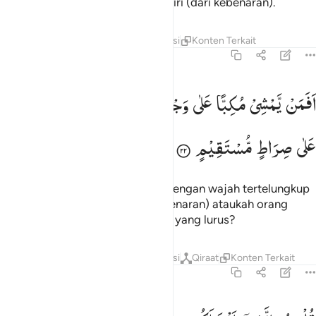
kesombongan dan menjauhkan diri (dari kebenaran).
Tafsir
Lapisan
Pelajaran
Refleksi
Konten Terkait
67:22
فمن يمشي مكبا على وجهه اهدى امن يمشي سويا على صراط مستقيم ٢
اَفَمَنْ
یَّمْشِیْ
مُكِبًّا
عَلٰی
وَجْهِهٖۤ
اَهْدٰۤی
اَمَّنْ
یَّمْشِیْ
سَوِیًّا
َفَمَن يَمْشِى مُكِبًّا عَلَىٰ وَجْهِهِۦٓ أَهْدَىٰٓ أَمَّن يَمْشِى سَوِيًّا عَلَىٰ صِرَٰطٍۢ مُّ
عَلٰی
صِرَاطٍ
مُّسْتَقِیْمٍ
Apakah orang yang merangkak dengan wajah tertelungkup
yang lebih terpimpin (dalam kebenaran) ataukah orang
yang berjalan tegap di atas jalan yang lurus?
Tafsir
Lapisan
Pelajaran
Refleksi
Qiraat
Konten Terkait
67:23
ل هو الذي انشاكم وجعل لكم السمع والابصار والافيدة قليلا ما تشكرون 