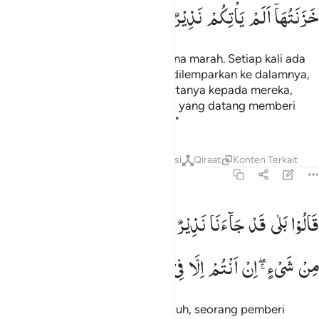
خَزَنَتُهَاۤ
اَلَمْ
یَاْتِكُمْ
نَذِیْرٌ
(neraka itu) hampir meledak karena marah. Setiap kali ada
sekumpulan (orang-orang kafir) dilemparkan ke dalamnya,
penjaga-penjaga (neraka itu) bertanya kepada mereka,
"Apakah belum pernah ada orang yang datang memberi
peringatan kepadamu (di dunia)?"
Tafsir
Lapisan
Pelajaran
Refleksi
Qiraat
Konten Terkait
67:9
الوا بلى قد جاءنا نذير فكذبنا وقلنا ما نزل الله من شيء ان انتم الا في 
قَالُوْا
بَلٰی
قَدْ
جَآءَنَا
نَذِیْرٌ ۙ۬
فَكَذَّبْنَا
وَقُلْنَا
مَا
نَزَّلَ
اللّٰهُ
َالُوا۟ بَلَىٰ قَدْ جَآءَنَا نَذِيرٌۭ فَكَذَّبْنَا وَقُلْنَا مَا نَزَّلَ ٱللَّهُ مِن شَىْءٍ إِنْ أَنت
مِنْ
شَیْءٍ ۖۚ
اِنْ
اَنْتُمْ
اِلَّا
فِیْ
ضَلٰلٍ
كَبِیْرٍ
Mereka menjawab, "Benar, sungguh, seorang pemberi