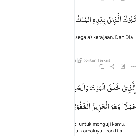
بارك الذي بيده الملك وهو على كل شيء قدير ١
تَبٰرَكَ
الَّذِیْ
بِیَدِهِ
الْمُلْكُ ؗ
وَهُوَ
عَلٰی
كُلِّ
شَیْءٍ
قَدِیْرُ
َبَـٰرَكَ ٱلَّذِى بِيَدِهِ ٱلْمُلْكُ وَهُوَ عَلَىٰ كُلِّ شَىْءٍۢ قَدِيرٌ ١
Mahasuci Allah yang menguasai (segala) kerajaan, Dan Dia
Mahakuasa atas segala sesuatu.
Tafsir
Lapisan
Pelajaran
Refleksi
Konten Terkait
67:2
لذي خلق الموت والحياة ليبلوكم ايكم احسن عملا وهو العزيز الغفور ٢
لَّذِیْ
خَلَقَ
الْمَوْتَ
وَالْحَیٰوةَ
لِیَبْلُوَكُمْ
اَیُّكُمْ
اَحْسَنُ
لَّذِى خَلَقَ ٱلْمَوْتَ وَٱلْحَيَوٰةَ لِيَبْلُوَكُمْ أَيُّكُمْ أَحْسَنُ عَمَلًۭا ۚ وَهُوَ
عَمَلًا ؕ
وَهُوَ
الْعَزِیْزُ
الْغَفُوْرُ
Yang menciptakan mati dan hidup, untuk menguji kamu,
siapa di antara kamu yang lebih baik amalnya. Dan Dia