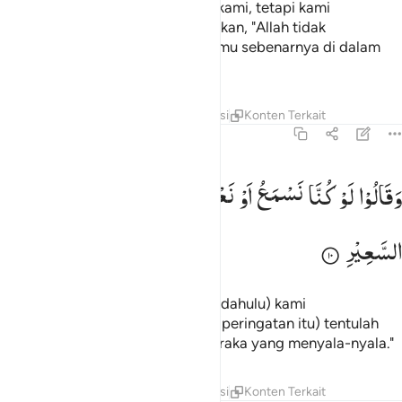
peringatan telah datang kepada kami, tetapi kami
mendustakan(nya) dan kami katakan, "Allah tidak
menurunkan sesuatu apa pun, kamu sebenarnya di dalam
kesesatan yang besar."
Tafsir
Lapisan
Pelajaran
Refleksi
Konten Terkait
67:10
قالوا لو كنا نسمع او نعقل ما كنا في اصحاب السعير ١٠
وَقَالُوْا
لَوْ
كُنَّا
نَسْمَعُ
اَوْ
نَعْقِلُ
مَا
كُنَّا
فِیْۤ
اَصْحٰبِ
َقَالُوا۟ لَوْ كُنَّا نَسْمَعُ أَوْ نَعْقِلُ مَا كُنَّا فِىٓ أَصْحَـٰبِ ٱلسَّعِيرِ ١٠
السَّعِیْرِ
Dan mereka berkata, "Sekiranya (dahulu) kami
mendengarkan atau memikirkan (peringatan itu) tentulah
kami tidak termasuk penghuni neraka yang menyala-nyala."
Tafsir
Lapisan
Pelajaran
Refleksi
Konten Terkait