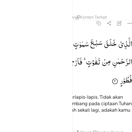
Mahaperkasa, Maha Pengampun.
Tafsir
Lapisan
Pelajaran
Refleksi
Konten Terkait
67:3
لذي خلق سبع سماوات طباقا ما ترى في خلق الرحمان من تفاوت فارج
الَّذِیْ
خَلَقَ
سَبْعَ
سَمٰوٰتٍ
طِبَاقًا ؕ
مَا
تَرٰی
فِیْ
خَلْقِ
لَّذِى خَلَقَ سَبْعَ سَمَـٰوَٰتٍۢ طِبَاقًۭا ۖ مَّا تَرَىٰ فِى خَلْقِ ٱلرَّحْمَـٰنِ مِن ت
الرَّحْمٰنِ
مِنْ
تَفٰوُتٍ ؕ
فَارْجِعِ
الْبَصَرَ ۙ
هَلْ
تَرٰی
مِنْ
فُطُوْرٍ
Yang menciptakan tujuh langit berlapis-lapis. Tidak akan
kamu lihat sesuatu yang tidak seimbang pada ciptaan Tuhan
Yang Maha Pengasih. Maka lihatlah sekali lagi, adakah kamu
lihat sesuatu yang cacat?