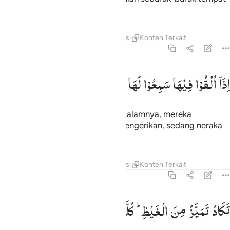
kembali.
Tafsir
Lapisan
Pelajaran
Refleksi
Konten Terkait
67:7
ذا القوا فيها سمعوا لها شهيقا وهي تفور ٧
اِذَاۤ
اُلْقُوْا
فِیْهَا
سَمِعُوْا
لَهَا
شَهِیْقًا
وَّهِیَ
تَفُوْرُ
ِذَآ أُلْقُوا۟ فِيهَا سَمِعُوا۟ لَهَا شَهِيقًۭا وَهِىَ تَفُورُ ٧
Apabila mereka dilemparkan ke dalamnya, mereka
mendengar suara neraka yang mengerikan, sedang neraka
itu membara,
Tafsir
Lapisan
Pelajaran
Refleksi
Konten Terkait
67:8
كاد تميز من الغيظ كلما القي فيها فوج سالهم خزنتها الم ياتكم نذير ٨
تَكَادُ
تَمَیَّزُ
مِنَ
الْغَیْظِ ؕ
كُلَّمَاۤ
اُلْقِیَ
فِیْهَا
فَوْجٌ
سَاَلَهُمْ
َكَادُ تَمَيَّزُ مِنَ ٱلْغَيْظِ ۖ كُلَّمَآ أُلْقِىَ فِيهَا فَوْجٌۭ سَأَلَهُمْ خَزَنَتُهَآ أَلَمْ يَأْتِكُمْ 