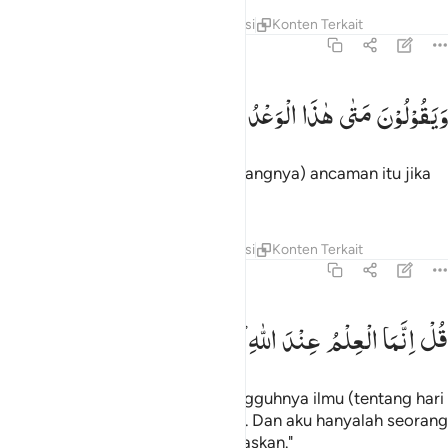
Tafsir
Lapisan
Pelajaran
Refleksi
Konten Terkait
67:25
يقولون متى هاذا الوعد ان كنتم صادقين ٢٥
وَیَقُوْلُوْنَ
مَتٰی
هٰذَا
الْوَعْدُ
اِنْ
كُنْتُمْ
صٰدِقِیْنَ
َيَقُولُونَ مَتَىٰ هَـٰذَا ٱلْوَعْدُ إِن كُنتُمْ صَـٰدِقِينَ ٢٥
Dan mereka berkata, "Kapan (datangnya) ancaman itu jika
kamu orang yang benar?"
Tafsir
Lapisan
Pelajaran
Refleksi
Konten Terkait
67:26
ل انما العلم عند الله وانما انا نذير مبين ٢٦
قُلْ
اِنَّمَا
الْعِلْمُ
عِنْدَ
اللّٰهِ ۪
وَاِنَّمَاۤ
اَنَا
نَذِیْرٌ
مُّبِیْنٌ
ُلْ إِنَّمَا ٱلْعِلْمُ عِندَ ٱللَّهِ وَإِنَّمَآ أَنَا۠ نَذِيرٌۭ مُّبِينٌۭ ٢٦
Katakanlah (Muhammad), "Sesungguhnya ilmu (tentang hari
Kiamat itu) hanya ada pada Allah. Dan aku hanyalah seorang
pemberi peringatan yang menjelaskan."