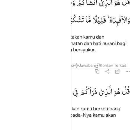
قُلْ
هُوَ
الَّذِیْۤ
اَنْشَاَكُمْ
وَجَعَلَ
لَكُمُ
السَّمْعَ
وَالْاَبْصَارَ
ُلْ هُوَ ٱلَّذِىٓ أَنشَأَكُمْ وَجَعَلَ لَكُمُ ٱلسَّمْعَ وَٱلْأَبْصَـٰرَ وَٱلْأَفْـِٔدَةَ ۖ قَلِيلًۭا م
وَالْاَفْـِٕدَةَ ؕ
قَلِیْلًا
مَّا
تَشْكُرُوْنَ
Katakanlah, "Dialah yang menciptakan kamu dan
menjadikan pendengaran, penglihatan dan hati nurani bagi
kamu. (Tetapi) sedikit sekali kamu bersyukur.
Tafsir
Lapisan
Pelajaran
Refleksi
Jawaban
Konten Terkait
67:24
ل هو الذي ذراكم في الارض واليه تحشرون ٢٤
قُلْ
هُوَ
الَّذِیْ
ذَرَاَكُمْ
فِی
الْاَرْضِ
وَاِلَیْهِ
تُحْشَرُوْنَ
ُلْ هُوَ ٱلَّذِى ذَرَأَكُمْ فِى ٱلْأَرْضِ وَإِلَيْهِ تُحْشَرُونَ ٢٤
Katakanlah, "Dialah yang menjadikan kamu berkembang
biak di muka bumi, dan hanya kepada-Nya kamu akan
dikumpulkan."