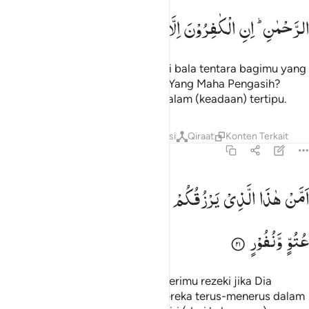
الرَّحْمٰنِ ؕ
اِنِ
الْكٰفِرُوْنَ
اِلَّا
فِیْ
غُرُوْرٍ
Atau siapakah yang akan menjadi bala tentara bagimu yang
dapat membelamu selain (Allah) Yang Maha Pengasih?
Orang-orang kafir itu hanyalah dalam (keadaan) tertipu.
Tafsir
Lapisan
Pelajaran
Refleksi
Qiraat
Konten Terkait
67:21
من هاذا الذي يرزقكم ان امسك رزقه بل لجوا في عتو ونفور ٢١
اَمَّنْ
هٰذَا
الَّذِیْ
یَرْزُقُكُمْ
اِنْ
اَمْسَكَ
رِزْقَهٗ ۚ
بَلْ
لَّجُّوْا
فِیْ
َمَّنْ هَـٰذَا ٱلَّذِى يَرْزُقُكُمْ إِنْ أَمْسَكَ رِزْقَهُۥ ۚ بَل لَّجُّوا۟ فِى عُتُوٍّۢ وَنُفُورٍ
عُتُوٍّ
وَّنُفُوْرٍ
Atau siapakah yang dapat memberimu rezeki jika Dia
menahan rezeki-Nya? Bahkan mereka terus-menerus dalam