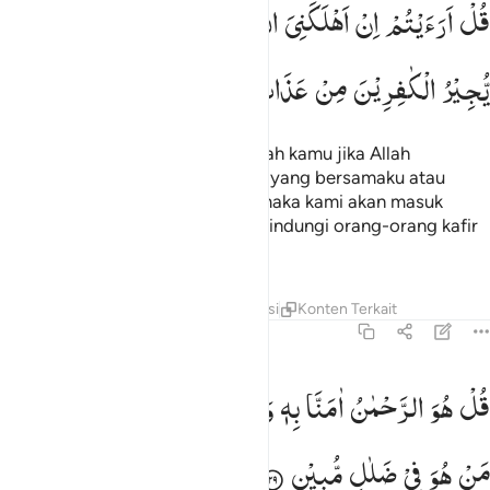
ل ارايتم ان اهلكني الله ومن معي او رحمنا فمن يجير الكافرين من عذاب
قُلْ
اَرَءَیْتُمْ
اِنْ
اَهْلَكَنِیَ
اللّٰهُ
وَمَنْ
مَّعِیَ
اَوْ
رَحِمَنَا ۙ
فَمَنْ
ُلْ أَرَءَيْتُمْ إِنْ أَهْلَكَنِىَ ٱللَّهُ وَمَن مَّعِىَ أَوْ رَحِمَنَا فَمَن يُجِيرُ ٱلْكَـٰفِرِينَ مِنْ
یُّجِیْرُ
الْكٰفِرِیْنَ
مِنْ
عَذَابٍ
اَلِیْمٍ
Katakanlah (Muhammad), "Tahukah kamu jika Allah
mematikan aku dan orang-orang yang bersamaku atau
memberi rahmat kepada kami, (maka kami akan masuk
surga), lalu siapa yang dapat melindungi orang-orang kafir
dari azab yang pedih?"
Tafsir
Lapisan
Pelajaran
Refleksi
Konten Terkait
67:29
ل هو الرحمان امنا به وعليه توكلنا فستعلمون من هو في ضلال مبين ٢٩
قُلْ
هُوَ
الرَّحْمٰنُ
اٰمَنَّا
بِهٖ
وَعَلَیْهِ
تَوَكَّلْنَا ۚ
فَسَتَعْلَمُوْنَ
ُلْ هُوَ ٱلرَّحْمَـٰنُ ءَامَنَّا بِهِۦ وَعَلَيْهِ تَوَكَّلْنَا ۖ فَسَتَعْلَمُونَ مَنْ هُوَ فِى ضَلَـٰل
مَنْ
هُوَ
فِیْ
ضَلٰلٍ
مُّبِیْنٍ