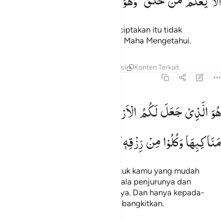
اَلَا
یَعْلَمُ
مَنْ
خَلَقَ ؕ
وَهُوَ
اللَّطِیْفُ
الْخَبِیْرُ
َلَا يَعْلَمُ مَنْ خَلَقَ وَهُوَ ٱللَّطِيفُ ٱلْخَبِيرُ ١٤
Apakah (pantas) Allah yang menciptakan itu tidak
mengetahui? Dan Dia Mahahalus, Maha Mengetahui.
Tafsir
Lapisan
Pelajaran
Refleksi
Konten Terkait
67:15
و الذي جعل لكم الارض ذلولا فامشوا في مناكبها وكلوا من رزقه واليه ال
هُوَ
الَّذِیْ
جَعَلَ
لَكُمُ
الْاَرْضَ
ذَلُوْلًا
فَامْشُوْا
فِیْ
ُوَ ٱلَّذِى جَعَلَ لَكُمُ ٱلْأَرْضَ ذَلُولًۭا فَٱمْشُوا۟ فِى مَنَاكِبِهَا وَكُلُوا۟ مِن 
مَنَاكِبِهَا
وَكُلُوْا
مِنْ
رِّزْقِهٖ ؕ
وَاِلَیْهِ
النُّشُوْرُ
Dialah yang menjadikan bumi untuk kamu yang mudah
dijelajahi, maka jelajahilah di segala penjurunya dan
makanlah sebagian dari rezeki-Nya. Dan hanya kepada-
Nyalah kamu (kembali setelah) dibangkitkan.