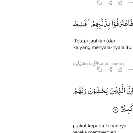
67:11
اعترفوا بذنبهم فسحقا لاصحاب السعير ١١
فَاعْتَرَفُوْا
بِذَنْۢبِهِمْ ۚ
فَسُحْقًا
لِّاَصْحٰبِ
السَّعِیْرِ
َٱعْتَرَفُوا۟ بِذَنۢبِهِمْ فَسُحْقًۭا لِّأَصْحَـٰبِ ٱلسَّعِيرِ ١١
Maka mereka mengakui dosanya. Tetapi jauhlah (dari
rahmat Allah) bagi penghuni neraka yang menyala-nyala itu.
Tafsir
Lapisan
Pelajaran
Refleksi
Qiraat
Konten Terkait
67:12
ن الذين يخشون ربهم بالغيب لهم مغفرة واجر كبير ١٢
اِنَّ
الَّذِیْنَ
یَخْشَوْنَ
رَبَّهُمْ
بِالْغَیْبِ
لَهُمْ
مَّغْفِرَةٌ
وَّاَجْرٌ
ِنَّ ٱلَّذِينَ يَخْشَوْنَ رَبَّهُم بِٱلْغَيْبِ لَهُم مَّغْفِرَةٌۭ وَأَجْرٌۭ كَبِيرٌۭ ١٢
كَبِیْرٌ
Sesungguhnya orang-orang yang takut kepada Tuhannya
yang tidak terlihat oleh mereka, mereka memperoleh