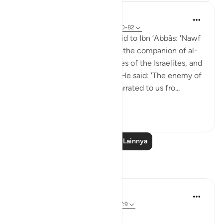
Prophetic Commentary
8 tahun yang lalu
·
Referensi
ayat 18:60-82
Sa‘eed b. Jubayr narrates: I said to Ibn ‘Abbâs: 'Nawf
al-Bakkâli claims that Moses, the companion of al-
Khadhir, is not the same Moses of the Israelites, and
that he is a different Moses.' He said: 'The enemy of
Allah has lied! Ubay b. Ka‘b narrated to us fro...
Lihat lainnya
0
0
286
Baca Pelajaran Lainnya
Refleksi
Syaari Ab Rahman
tahun lalu
·
Referensi
ayat 18:60-78, 17:9
JUZ 15