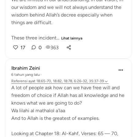
our wisdom and we will not always understand the
wisdom behind Allah’s decree especially when
things are difficult.
These three incident...
Lihat lainnya
17
0
363
Ibrahim Zeini
6 tahun yang lalu
·
Referensi
ayat 18:65-70, 18:82, 18:78, 6:26-32, 35:37-39
A lot of people ask how can we have free will and
freedom of choice if Allah has all knowledge and he
knows what we are going to do?
Wa lilahi al mathalol a'laa
And to Allah is the greatest of examples.
Looking at Chapter 18: Al-Kahf, Verses: 65 — 70,