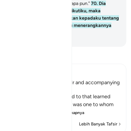
menentangmu dalam urusan apa pun."
70
.
Dia
berkata, "Jika engkau mengikutiku, maka
janganlah engkau menanyakan kepadaku tentang
sesuatu apa pun, sampai aku menerangkannya
kepadamu."
-
Indonesian Islamic affairs ministry
Bacalah Tafsir
Ibn Kathir (Abridged)
Musa meeting with Al-Khidr and accompanying
Him
Allah tells us what Musa said to that learned
man, who was Al-Khidr. He was one to whom
Allah had given
…
Baca selengkapnya
Lebih Banyak Tafsir