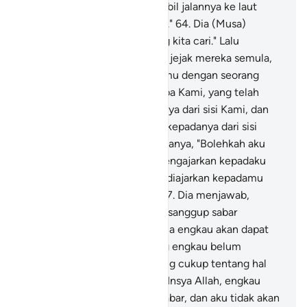
setan, dan (ikan) itu mengambil jalannya ke laut
dengan cara yang aneh sekali."
64
.
Dia (Musa)
berkata, "Itulah (tempat) yang kita cari." Lalu
keduanya kembali, mengikuti jejak mereka semula,
65
.
lalu mereka berdua bertemu dengan seorang
hamba di antara hamba-hamba Kami, yang telah
Kami berikan rahmat kepadanya dari sisi Kami, dan
yang telah Kami ajarkan ilmu kepadanya dari sisi
Kami.
66
.
Musa berkata kepadanya, "Bolehkah aku
mengikutimu agar engkau mengajarkan kepadaku
(ilmu yang benar) yang telah diajarkan kepadamu
(untuk menjadi) petunjuk?"
67
.
Dia menjawab,
"Sungguh, engkau tidak akan sanggup sabar
bersamaku.
68
.
Dan bagaimana engkau akan dapat
bersabar atas sesuatu, sedang engkau belum
mempunyai pengetahuan yang cukup tentang hal
itu?"
69
.
Dia (Musa) berkata, "Insya Allah, engkau
akan dapati aku orang yang sabar, dan aku tidak akan