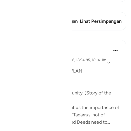
Lihat Qiraat
Ayat ini memiliki 1 Persimpangan
Lihat Persimpangan
Pelajaran
Syaari Ab Rahman
tahun lalu
·
ayat 18:65-70, 18:37-40, 18:16, 18:94-95, 18:14, 18:
Referensi
10
POST RAMADHAN ACTION PLAN
4 Deeds From AL KAHFI
1. Tie your heart to the community. (Story of the
youths of the Cave)
The youths of the Cave taught us the importance of
keeping with good company. 'Tadarrus' not of
recitation but Tadarrus of Good Deeds need to...
Lihat lainnya