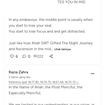
THE LIGHT THAT REJUVENATES YOU IN MID
RAMADHAN
In any endeavour, the middle point is usually when
you start to lose your zeal.
You start to lose focus and and get distracted.
Just like how Allah SWT Gifted The Night Journey
and Ascension in the mid...
Lihat lainnya
6
0
222
Razia Zahra
2 tahun yang lalu
·
Referensi
ayat 18:77-82, 18:74-75, 18:67-68, 18:70-72
In the Name of Allah, the Most Merciful, the
Especially Merciful,
We are limited in our understanding. in our vision, in