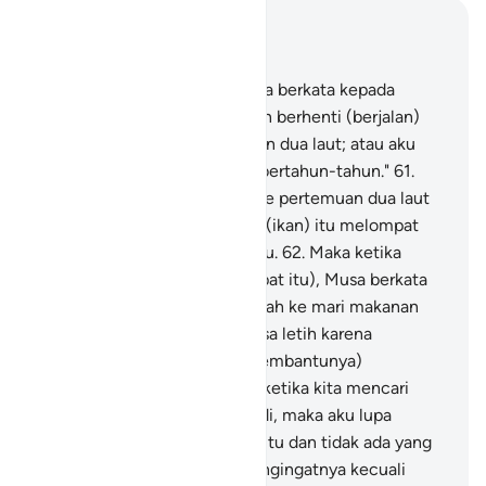
Baca dalam Konteks
Bab 18, Halaman 271, Juz 15
60
.
Dan (ingatlah) ketika Musa berkata kepada
pembantunya, "Aku tidak akan berhenti (berjalan)
sebelum sampai ke pertemuan dua laut; atau aku
akan berjalan (terus sampai) bertahun-tahun."
61
.
Maka ketika mereka sampai ke pertemuan dua laut
itu, mereka lupa ikannya, lalu (ikan) itu melompat
mengambil jalannya ke laut itu.
62
.
Maka ketika
mereka telah melewati (tempat itu), Musa berkata
kepada pembantunya, "Bawalah ke mari makanan
kita; sungguh kita telah merasa letih karena
perjalanan kita ini."
63
.
Dia (pembantunya)
menjawab, "Tahukah engkau ketika kita mencari
tempat berlindung di batu tadi, maka aku lupa
(menceritakan tentang) ikan itu dan tidak ada yang
membuat aku lupa untuk mengingatnya kecuali