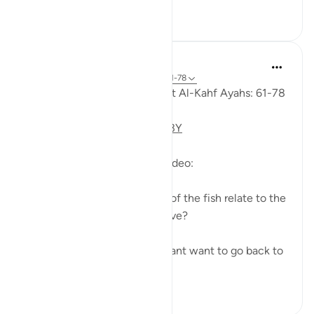
15
4
373
Fadel Soliman
6 tahun yang lalu
·
Referensi
ayat 18:61-78
Taddabor (Pondering) of Surat Al-Kahf Ayahs: 61-78
https://youtu.be/gkeAPcwx-3Y
Questions answered in this video:
- In what way does the story of the fish relate to the
story of the fellows of the cave?
- Why did Moses and his servant want to go back to
...
Lihat lainnya
6
0
694