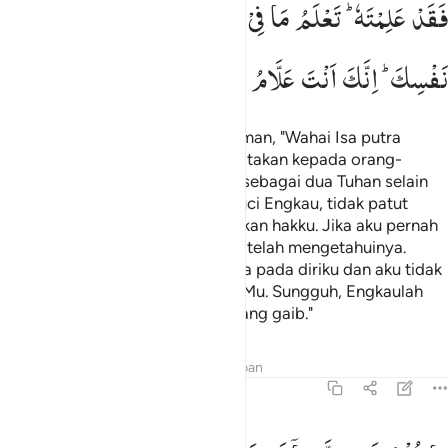
فَقَدْ
عَلِمْتَهٗ ؕ
تَعْلَمُ
مَا
فِیْ
نَفْسِیْ
وَلَاۤ
اَعْلَمُ
مَا
فِیْ
نَفْسِكَ ؕ
اِنَّكَ
اَنْتَ
عَلَّامُ
الْغُیُوْبِ
Dan (ingatlah) ketika Allah berfirman, "Wahai Isa putra
Maryam! Engkaukah yang mengatakan kepada orang-
orang, Jadikanlah aku dan ibuku sebagai dua Tuhan selain
Allah?" (Isa) menjawab, "Maha Suci Engkau, tidak patut
bagiku mengatakan apa yang bukan hakku. Jika aku pernah
mengatakannya tentulah Engkau telah mengetahuinya.
Engkau mengetahui apa yang ada pada diriku dan aku tidak
mengetahui apa yang ada pada-Mu. Sungguh, Engkaulah
Yang Maha Mengetahui segala yang gaib."
Tafsir
Pelajaran
Refleksi
Jawaban
5:117
ا قلت لهم الا ما امرتني به ان اعبدوا الله ربي وربكم وكنت عليهم شه