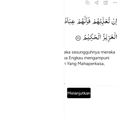
5:118
ن تعذبهم فانهم عبادك وان تغفر لهم فانك انت العزيز الحكيم ١١٨
اِنْ
تُعَذِّبْهُمْ
فَاِنَّهُمْ
عِبَادُكَ ۚ
وَاِنْ
تَغْفِرْ
لَهُمْ
فَاِنَّكَ
اَنْتَ
ِن تُعَذِّبْهُمْ فَإِنَّهُمْ عِبَادُكَ ۖ وَإِن تَغْفِرْ لَهُمْ فَإِنَّكَ أَنتَ ٱلْعَزِيزُ ٱ
الْعَزِیْزُ
الْحَكِیْمُ
Jika Engkau menyiksa mereka, maka sesungguhnya mereka
adalah hamba-hamba-Mu, dan jika Engkau mengampuni
mereka, sesungguhnya Engkaulah Yang Mahaperkasa,
Mahabijaksana."
Tafsir
Pelajaran
Refleksi
Hadits
Baca Surah lengkap
Melanjutkan