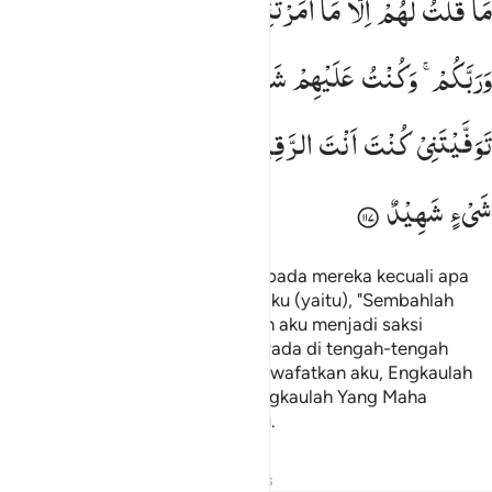
مَا
قُلْتُ
لَهُمْ
اِلَّا
مَاۤ
اَمَرْتَنِیْ
بِهٖۤ
اَنِ
اعْبُدُوا
اللّٰهَ
رَبِّیْ
َا قُلْتُ لَهُمْ إِلَّا مَآ أَمَرْتَنِى بِهِۦٓ أَنِ ٱعْبُدُوا۟ ٱللَّهَ رَبِّى وَرَبَّكُمْ ۚ وَكُنتُ
وَرَبَّكُمْ ۚ
وَكُنْتُ
عَلَیْهِمْ
شَهِیْدًا
مَّا
دُمْتُ
فِیْهِمْ ۚ
فَلَمَّا
تَوَفَّیْتَنِیْ
كُنْتَ
اَنْتَ
الرَّقِیْبَ
عَلَیْهِمْ ؕ
وَاَنْتَ
عَلٰی
كُلِّ
شَیْءٍ
شَهِیْدٌ
Aku tidak pernah mengatakan kepada mereka kecuali apa
yang Engkau perintahkan kepadaku (yaitu), "Sembahlah
Allah, Tuhanku dan Tuhanmu," dan aku menjadi saksi
terhadap mereka, selama aku berada di tengah-tengah
mereka. Maka setelah Engkau mewafatkan aku, Engkaulah
yang mengawasi mereka. Dan Engkaulah Yang Maha
Menyaksikan atas segala sesuatu.
Tafsir
Pelajaran
Refleksi
Hadits