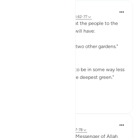
In the Shade of the Quran
31 minggu yang lalu
·
Referensi
ayat 55:62-77
The surah then describes what the people to the
right, also with two gardens, will have:
"Besides these two there are two other gardens."
(Verse 62)
The description shows them to be in some way less
than the first two: "Both of the deepest green."
(Verse 64)
...
Lihat lainnya
0
0
Prophetic Commentary
8 tahun yang lalu
·
Referensi
ayat 55:77-78
Thawbân narrates: When the Messenger of Allah