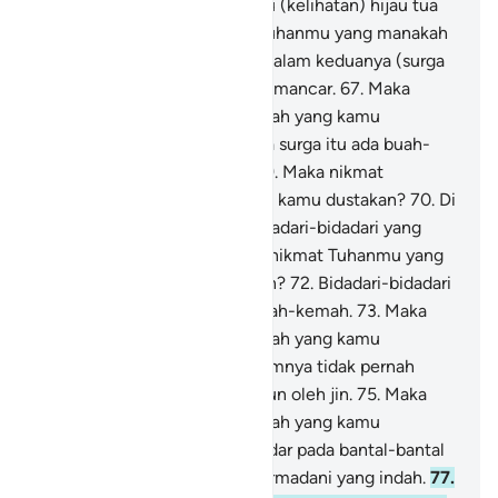
dustakan?
64
.
Kedua surga itu (kelihatan) hijau tua
warnanya.
65
.
Maka nikmat Tuhanmu yang manakah
yang kamu dustakan?
66
.
Di dalam keduanya (surga
itu) ada dua mata air yang memancar.
67
.
Maka
nikmat Tuhanmu yang manakah yang kamu
dustakan?
68
.
Di dalam kedua surga itu ada buah-
buahan, kurma dan delima.
69
.
Maka nikmat
Tuhanmu yang manakah yang kamu dustakan?
70
.
Di
dalam surga-surga itu ada bidadari-bidadari yang
baik-baik dan jelita.
71
.
Maka nikmat Tuhanmu yang
manakah yang kamu dustakan?
72
.
Bidadari-bidadari
yang dipelihara di dalam kemah-kemah.
73
.
Maka
nikmat Tuhanmu yang manakah yang kamu
dustakan?
74
.
Mereka sebelumnya tidak pernah
disentuh oleh manusia maupun oleh jin.
75
.
Maka
nikmat Tuhanmu yang manakah yang kamu
dustakan?
76
.
Mereka bersandar pada bantal-bantal
yang hijau dan permadani-permadani yang indah.
77
.