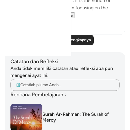
chances of working towards it. It is the notion of
having a set ambition and then focusing on the
journey to get yo...
Lihat lainnya
19
3
Baca Refleksi Selengkapnya
Catatan dan Refleksi
Anda tidak memiliki catatan atau refleksi apa pun
mengenai ayat ini.
Catatlah pikiran Anda…
Rencana Pembelajaran
Surah Ar-Rahman: The Surah of
Mercy