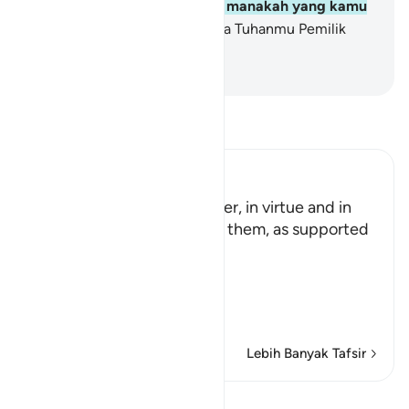
Maka nikmat Tuhanmu yang manakah yang kamu
dustakan?
78
.
Mahasuci nama Tuhanmu Pemilik
Keagungan dan Kemuliaan.
-
Indonesian Islamic affairs ministry
Bacalah Tafsir
Ibn Kathir (Abridged)
These two gardens are lower, in virtue and in
status than the two before them, as supported
in the Qur'an.
Allah said:
وَمِن دُونِهِمَا جَنَّتَانِ
(And b
…
Baca selengkapnya
Lebih Banyak Tafsir
Pelajaran