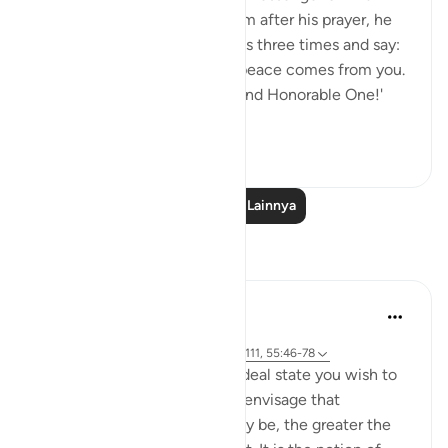
(saws) would turn around from after his prayer, he
would seek Allah’s forgiveness three times and say:
'O Allah, you are Peace, and peace comes from you.
Blessed you are, O Majestic and Honorable One!'
Al-Waleed s...
Lihat lainnya
0
0
Baca Pelajaran Lainnya
Refleksi
Hammad Fahim
33 minggu yang lalu
·
Referensi
ayat 37:60-61, 83:27-28, 23:111, 55:46-78
Success is the pursuit of an ideal state you wish to
achieve. The clearer you can envisage that
achievement, whatever it may be, the greater the