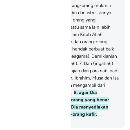
6
.
Nabi itu lebih utama bagi orang-orang mukmin
dibandingkan diri mereka sendiri dan istri-istrinya
adalah ibu-ibu mereka. Orang-orang yang
mempunyai hubungan darah satu sama lain lebih
berhak (waris-mewarisi) di dalam Kitab Allah
daripada orang-orang mukmin dan orang-orang
Muhajirin, kecuali kalau kamu hendak berbuat baik
kepada saudara-saudaramu (seagama). Demikianlah
telah tertulis dalam Kitab (Allah).
7
.
Dan (ingatlah)
ketika Kami mengambil perjanjian dari para nabi dan
dari engkau (sendiri), dari Nuh, Ibrahim, Musa dan Isa
putra Maryam, dan Kami telah mengambil dari
mereka perjanjian yang teguh,
8
.
agar Dia
menanyakan kepada orang-orang yang benar
tentang kebenaran mereka. Dia menyediakan
azab yang pedih bagi orang-orang kafir.
-
Indonesian Islamic affairs ministry