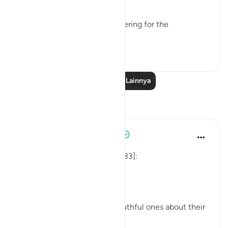
"He has prepared painful suffering for the
unbelievers." (Verse 8)
0
0
50
Baca Pelajaran Lainnya
Refleksi
Tulayhah Tafsir Translations
tahun lalu
·
Referensi
ayat 33:8
Allah says in surah al-Ahzab [33]:
[لِّيَسْأَلَ الصَّادِقِينَ عَن صِدْقِهِمْ]
'That He may question the truthful ones about their
truthfulness.' [8]