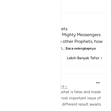
Bacalah Tafsir
Ibn Kathir (Abridged)
The Covenant of the Prophets
Allah tells us about the five Mighty Messengers
with strong resolve and the other Prophets, how
He took a covenant from th
…
Baca selengkapnya
Lebih Banyak Tafsir
Pelajaran
In the Shade of the Quran
31 minggu yang lalu
·
Referensi
ayat 33:8
As for those who believed in what is false and made
false claims concerning the most important issue of
all, the issue of faith, a totally different result awaits
them: