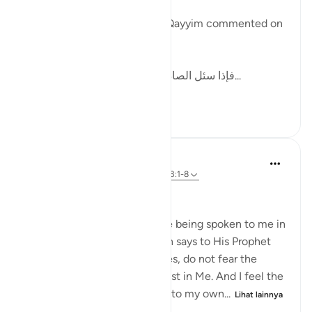
In one of his writings, ibn al-Qayyim commented on
this by writing:
[فإذا سئل الصادقون وحوسبوا على صدقهم، ف...
Lihat lainnya
12
2
102
Dr Maryam Fayyaz
48 minggu yang lalu
·
Referensi
ayat 33:1-8
Bismillah
I hear the verses as if they are being spoken to me in
the stillness of Madinah. Allah says to His Prophet
ﷺ: do not obey the hypocrites, do not fear the
disbelievers, fear only Me, trust in Me. And I feel the
weight of those words sink into my own...
Lihat lainnya