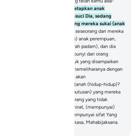
akan ditanyai tentang apa yang telah kamu ada-
adakan.
57
.
Dan mereka menetapkan anak
perempuan bagi Allah. Mahasuci Dia, sedang
untuk mereka sendiri apa yang mereka sukai (anak
laki-laki).
58
.
Padahal apabila seseorang dari mereka
diberi kabar dengan (kelahiran) anak perempuan,
wajahnya menjadi hitam (merah padam), dan dia
sangat marah.
59
.
Dia bersembunyi dari orang
banyak, disebabkan kabar buruk yang disampaikan
kepadanya. Apakah dia akan memeliharanya dengan
(menanggung) kehinaan atau akan
membenamkannya ke dalam tanah (hidup-hidup)?
Ingatlah alangkah buruknya (putusan) yang mereka
tetapkan itu.
60
.
Bagi orang-orang yang tidak
beriman pada (kehidupan) akhirat, (mempunyai)
sifat yang buruk; dan Allah mempunyai sifat Yang
Mahatinggi. Dan Dia Mahaperkasa, Mahabijaksana.
-
Indonesian Islamic affairs ministry