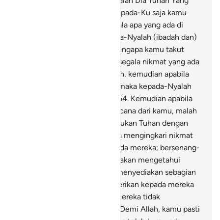
menyembah dua tuhan; hanyalah Dia Tuhan Yang
Maha Esa. Maka hendaklah kepada-Ku saja kamu
takut."
52
.
Dan milik-Nya segala apa yang ada di
langit dan di bumi, dan kepada-Nyalah (ibadah dan)
ketaatan selama-lamanya. Mengapa kamu takut
kepada selain Allah?
53
.
Dan segala nikmat yang ada
padamu (datangnya) dari Allah, kemudian apabila
kamu ditimpa kesengsaraan, maka kepada-Nyalah
kamu meminta pertolongan.
54
.
Kemudian apabila
Dia telah menghilangkan bencana dari kamu, malah
sebagian kamu mempersekutukan Tuhan dengan
(yang lain).
55
.
Biarlah mereka mengingkari nikmat
yang telah Kami berikan kepada mereka; bersenang-
senanglah kamu. Kelak kamu akan mengetahui
(akibatnya).
56
.
Dan mereka menyediakan sebagian
dari rezeki yang telah Kami berikan kepada mereka
untuk berhala-berhala yang mereka tidak
mengetahui (kekuasaannya). Demi Allah, kamu pasti