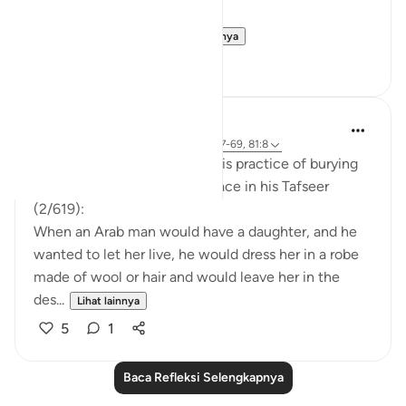
others, and
It just so happens t...
Lihat lainnya
11
1
Abdel-Minem Mustafa
8 tahun yang lalu
·
Referensi
ayat 16:57-69, 81:8
Al-Baghawi mentions how this practice of burying
one’s infant daughter took place in his Tafseer
(2/619):
When an Arab man would have a daughter, and he
wanted to let her live, he would dress her in a robe
made of wool or hair and would leave her in the
des...
Lihat lainnya
5
1
Baca Refleksi Selengkapnya