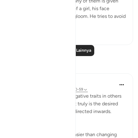
what they desire. And when any of them is given
the happy news of the birth of a girl, his face
darkens and he is filled with gloom. He tries to avoid
all peopl...
Lihat lainnya
1
0
Baca Pelajaran Lainnya
Refleksi
Yazin
5 tahun yang lalu
·
Referensi
ayat 16:50-59
I’m often quick to identify negative traits in others
— this effort, if improvement truly is the desired
end result — would be best directed inwards.
This is true for two reasons:
Changing yourself is much easier than changing