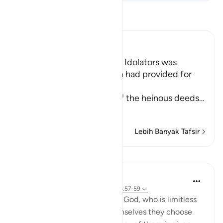
Bacalah Tafsir
Ibn Kathir (Abridged)
Among the Behavior of the Idolators was
vowing to Things that Allah had provided for
Them to their gods
Allah tells us about some of the heinous deeds
…
Baca selengkapnya
Lebih Banyak Tafsir
Pelajaran
In the Shade of the Quran
31 minggu yang lalu
·
Referensi
ayat 16:57-59
And they assign daughters to God, who is limitless
in His glory, whereas for themselves they choose