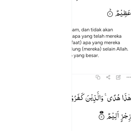
عَظِیْمٌ
Di hadapan mereka neraka Jahanam, dan tidak akan
berguna bagi mereka sedikit pun apa yang telah mereka
kerjakan, dan tidak pula (bermanfaat) apa yang mereka
jadikan sebagai pelindung-pelindung (mereka) selain Allah.
Dan mereka akan mendapat azab yang besar.
Tafsir
Pelajaran
Refleksi
45:11
اذا هدى والذين كفروا بايات ربهم لهم عذاب من رجز اليم ١١
هٰذَا
هُدًی ۚ
وَالَّذِیْنَ
كَفَرُوْا
بِاٰیٰتِ
رَبِّهِمْ
لَهُمْ
عَذَابٌ
مِّنْ
َـٰذَا هُدًۭى ۖ وَٱلَّذِينَ كَفَرُوا۟ بِـَٔايَـٰتِ رَبِّهِمْ لَهُمْ عَذَابٌۭ مِّن رِّجْزٍ أَلِيمٌ ١١
رِّجْزٍ
اَلِیْمٌ