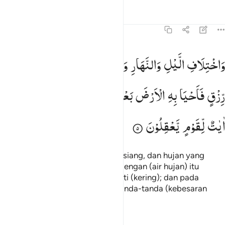
Tafsir
Pelajaran
Refleksi
Qiraat
45:5
اختلاف الليل والنهار وما انزل الله من السماء من رزق فاحيا به الارض 
وَاخْتِلَافِ
الَّیْلِ
وَالنَّهَارِ
وَمَاۤ
اَنْزَلَ
اللّٰهُ
مِنَ
السَّمَآءِ
مِنْ
َٱخْتِلَـٰفِ ٱلَّيْلِ وَٱلنَّهَارِ وَمَآ أَنزَلَ ٱللَّهُ مِنَ ٱلسَّمَآءِ مِن رِّزْقٍۢ فَأَحْيَا بِهِ
رِّزْقٍ
فَاَحْیَا
بِهِ
الْاَرْضَ
بَعْدَ
مَوْتِهَا
وَتَصْرِیْفِ
الرِّیٰحِ
اٰیٰتٌ
لِّقَوْمٍ
یَّعْقِلُوْنَ
dan pada pergantian malam dan siang, dan hujan yang
diturunkan Allah dari langit, lalu dengan (air hujan) itu
dihidupkan-Nya bumi setelah mati (kering); dan pada
perkisaran angin terdapat pula tanda-tanda (kebesaran
Allah) bagi kaum yang mengerti.