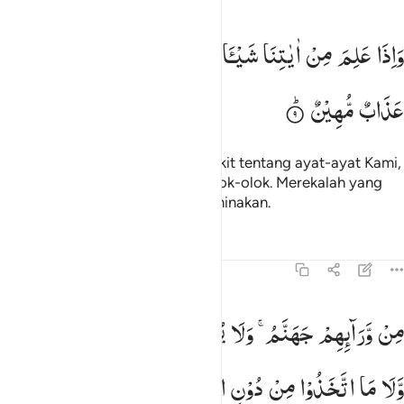
اذا علم من اياتنا شييا اتخذها هزوا اولايك لهم عذاب مهين ٩
وَاِذَا
عَلِمَ
مِنْ
اٰیٰتِنَا
شَیْـَٔا
تَّخَذَهَا
هُزُوًا ؕ
اُولٰٓىِٕكَ
لَهُمْ
َإِذَا عَلِمَ مِنْ ءَايَـٰتِنَا شَيْـًٔا ٱتَّخَذَهَا هُزُوًا ۚ أُو۟لَـٰٓئِكَ لَهُمْ عَذَابٌۭ مُّهِينٌۭ ٩
عَذَابٌ
مُّهِیْنٌ
Dan apabila dia mengetahui sedikit tentang ayat-ayat Kami,
maka (ayat-ayat itu) dijadikan olok-olok. Merekalah yang
akan menerima azab yang menghinakan.
Tafsir
Pelajaran
Refleksi
Qiraat
45:10
ن ورايهم جهنم ولا يغني عنهم ما كسبوا شييا ولا ما اتخذوا من دون الله
مِنْ
وَّرَآىِٕهِمْ
جَهَنَّمُ ۚ
وَلَا
یُغْنِیْ
عَنْهُمْ
مَّا
كَسَبُوْا
شَیْـًٔا
ِّن وَرَآئِهِمْ جَهَنَّمُ ۖ وَلَا يُغْنِى عَنْهُم مَّا كَسَبُوا۟ شَيْـًۭٔا وَلَا مَا ٱتَّخَذُوا۟ مِن دُونِ ٱللَّه
وَّلَا
مَا
اتَّخَذُوْا
مِنْ
دُوْنِ
اللّٰهِ
اَوْلِیَآءَ ۚ
وَلَهُمْ
عَذَابٌ