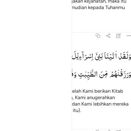
sendiri, dan barangsiapa mengerjakan kejahatan, maka itu
akan menimpa dirinya sendiri; kemudian kepada Tuhanmu
kamu dikembalikan.
Tafsir
Pelajaran
Refleksi
Qiraat
45:16
لقد اتينا بني اسراييل الكتاب والحكم والنبوة ورزقناهم من الطيبات وفض
وَلَقَدْ
اٰتَیْنَا
بَنِیْۤ
اِسْرَآءِیْلَ
الْكِتٰبَ
وَالْحُكْمَ
وَالنُّبُوَّةَ
َلَقَدْ ءَاتَيْنَا بَنِىٓ إِسْرَٰٓءِيلَ ٱلْكِتَـٰبَ وَٱلْحُكْمَ وَٱلنُّبُوَّةَ وَرَزَقْنَ
وَرَزَقْنٰهُمْ
مِّنَ
الطَّیِّبٰتِ
وَفَضَّلْنٰهُمْ
عَلَی
الْعٰلَمِیْنَ
Dan sungguh, kepada Bani Israil telah Kami berikan Kitab
(Taurat), kekuasaan dan kenabian, Kami anugerahkan
kepada mereka rezeki yang baik, dan Kami lebihkan mereka
atas bangsa-bangsa (pada masa itu).
Tafsir
Pelajaran
Refleksi