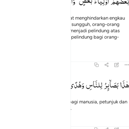
بَعْضُهُمْ
اَوْلِیَآءُ
بَعْضٍ ۚ
وَاللّٰهُ
وَلِیُّ
الْمُتَّقِیْنَ
Sungguh, mereka tidak akan dapat menghindarkan engkau
sedikit pun dari (azab) Allah. Dan sungguh, orang-orang
yang zalim itu, sebagian mereka menjadi pelindung atas
sebagian yang lain; sedang Allah pelindung bagi orang-
orang yang bertakwa.
Tafsir
Pelajaran
Refleksi
45:20
اذا بصاير للناس وهدى ورحمة لقوم يوقنون ٢٠
هٰذَا
بَصَآىِٕرُ
لِلنَّاسِ
وَهُدًی
وَّرَحْمَةٌ
لِّقَوْمٍ
یُّوْقِنُوْنَ
َـٰذَا بَصَـٰٓئِرُ لِلنَّاسِ وَهُدًۭى وَرَحْمَةٌۭ لِّقَوْمٍۢ يُوقِنُونَ ٢٠
(Al-Qur`an) ini adalah pedoman bagi manusia, petunjuk dan
rahmat bagi kaum yang meyakini.
Tafsir
Pelajaran
Refleksi