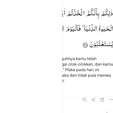
الكم بانكم اتخذتم ايات الله هزوا وغرتكم الحياة الدنيا فاليوم لا يخرجون 
ذٰلِكُمْ
بِاَنَّكُمُ
اتَّخَذْتُمْ
اٰیٰتِ
اللّٰهِ
هُزُوًا
وَّغَرَّتْكُمُ
َٰلِكُم بِأَنَّكُمُ ٱتَّخَذْتُمْ ءَايَـٰتِ ٱللَّهِ هُزُوًۭا وَغَرَّتْكُمُ ٱلْحَيَوٰةُ ٱلدُّنْيَا ۚ فَٱلْيَوْمَ لَا ي
الْحَیٰوةُ
الدُّنْیَا ۚ
فَالْیَوْمَ
لَا
یُخْرَجُوْنَ
مِنْهَا
وَلَا
هُمْ
یُسْتَعْتَبُوْنَ
Yang demikian itu karena sesungguhnya kamu telah
menjadikan ayat-ayat Allah sebagai olok-olokkan, dan kamu
telah ditipu oleh kehidupan dunia." Maka pada hari ini
mereka tidak dikeluarkan dari neraka dan tidak pula mereka
diberi kesempatan untuk bertobat.
Tafsir
Pelajaran
Refleksi
Qiraat
45:36
لله الحمد رب السماوات ورب الارض رب العالمين ٣٦