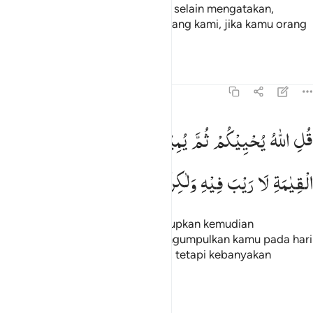
jelas, tidak ada bantahan mereka selain mengatakan,
"Hidupkanlah kembali nenek moyang kami, jika kamu orang
yang benar."
Tafsir
Pelajaran
Refleksi
45:26
ل الله يحييكم ثم يميتكم ثم يجمعكم الى يوم القيامة لا ريب فيه ولاكن اك
قُلِ
اللّٰهُ
یُحْیِیْكُمْ
ثُمَّ
یُمِیْتُكُمْ
ثُمَّ
یَجْمَعُكُمْ
اِلٰی
یَوْمِ
ُلِ ٱللَّهُ يُحْيِيكُمْ ثُمَّ يُمِيتُكُمْ ثُمَّ يَجْمَعُكُمْ إِلَىٰ يَوْمِ ٱلْقِيَـٰمَةِ لَا رَيْبَ فِيهِ وَلَـٰكِ
الْقِیٰمَةِ
لَا
رَیْبَ
فِیْهِ
وَلٰكِنَّ
اَكْثَرَ
النَّاسِ
لَا
یَعْلَمُوْنَ
Katakanlah, "Allah yang menghidupkan kemudian
mematikan kamu, setelah itu mengumpulkan kamu pada hari
Kiamat yang tidak diragukan lagi; tetapi kebanyakan
manusia tidak mengetahui."
Tafsir
Pelajaran
Refleksi