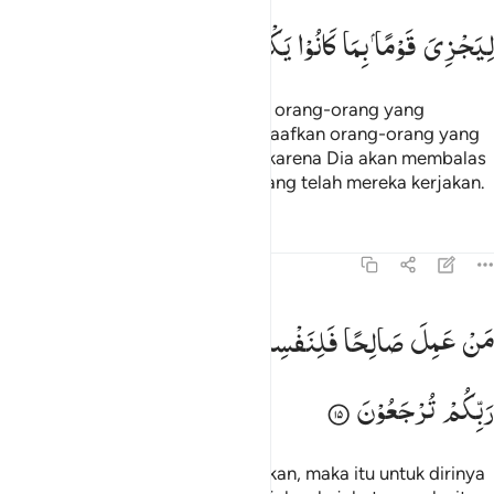
لِیَجْزِیَ
قَوْمًا
بِمَا
كَانُوْا
یَكْسِبُوْنَ
Katakanlah (Muhammad) kepada orang-orang yang
beriman, hendaklah mereka memaafkan orang-orang yang
tidak takut akan hari-hari Allah,
karena Dia akan membalas
1
suatu kaum sesuai dengan apa yang telah mereka kerjakan.
Tafsir
Pelajaran
Refleksi
Qiraat
45:15
ن عمل صالحا فلنفسه ومن اساء فعليها ثم الى ربكم ترجعون ١٥
مَنْ
عَمِلَ
صَالِحًا
فَلِنَفْسِهٖ ۚ
وَمَنْ
اَسَآءَ
فَعَلَیْهَا ؗ
ثُمَّ
اِلٰی
َنْ عَمِلَ صَـٰلِحًۭا فَلِنَفْسِهِۦ ۖ وَمَنْ أَسَآءَ فَعَلَيْهَا ۖ ثُمَّ إِلَىٰ رَبِّكُمْ تُرْجَعُونَ ١٥
رَبِّكُمْ
تُرْجَعُوْنَ
Barangsiapa mengerjakan kebajikan, maka itu untuk dirinya