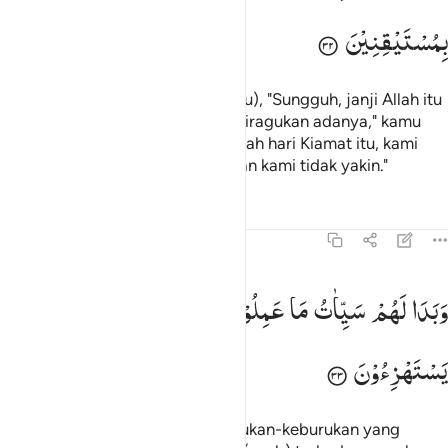
بِمُسْتَیْقِنِیْنَ
Dan apabila dikatakan (kepadamu), "Sungguh, janji Allah itu
benar, dan hari Kiamat itu tidak diragukan adanya," kamu
menjawab, "Kami tidak tahu apakah hari Kiamat itu, kami
hanyalah menduga-duga saja, dan kami tidak yakin."
Tafsir
Pelajaran
Refleksi
Qiraat
45:33
بدا لهم سييات ما عملوا وحاق بهم ما كانوا به يستهزيون ٣٣
وَبَدَا
لَهُمْ
سَیِّاٰتُ
مَا
عَمِلُوْا
وَحَاقَ
بِهِمْ
مَّا
كَانُوْا
بِهٖ
َبَدَا لَهُمْ سَيِّـَٔاتُ مَا عَمِلُوا۟ وَحَاقَ بِهِم مَّا كَانُوا۟ بِهِۦ يَسْتَهْزِءُونَ ٣٣
یَسْتَهْزِءُوْنَ
Dan nyatalah bagi mereka keburukan-keburukan yang