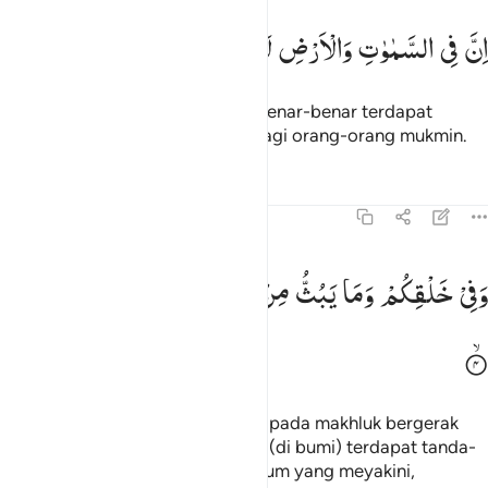
ن في السماوات والارض لايات للمومنين ٣
اِنَّ
فِی
السَّمٰوٰتِ
وَالْاَرْضِ
لَاٰیٰتٍ
لِّلْمُؤْمِنِیْنَ
ِنَّ فِى ٱلسَّمَـٰوَٰتِ وَٱلْأَرْضِ لَـَٔايَـٰتٍۢ لِّلْمُؤْمِنِينَ ٣
Sungguh, pada langit dan bumi benar-benar terdapat
tanda-tanda (kebesaran Allah) bagi orang-orang mukmin.
Tafsir
Pelajaran
Refleksi
45:4
في خلقكم وما يبث من دابة ايات لقوم يوقنون ٤
وَفِیْ
خَلْقِكُمْ
وَمَا
یَبُثُّ
مِنْ
دَآبَّةٍ
اٰیٰتٌ
لِّقَوْمٍ
یُّوْقِنُوْنَ
َفِى خَلْقِكُمْ وَمَا يَبُثُّ مِن دَآبَّةٍ ءَايَـٰتٌۭ لِّقَوْمٍۢ يُوقِنُونَ ٤
Dan pada penciptaan dirimu dan pada makhluk bergerak
yang bernyawa yang bertebaran (di bumi) terdapat tanda-
tanda (kebesaran Allah) untuk kaum yang meyakini,