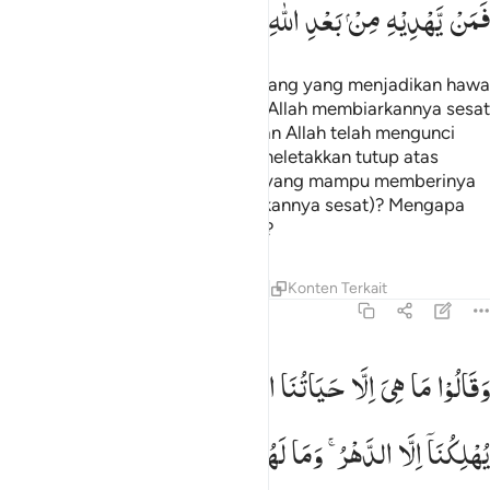
فَمَنْ
یَّهْدِیْهِ
مِنْ
بَعْدِ
اللّٰهِ ؕ
اَفَلَا
تَذَكَّرُوْنَ
Maka pernahkah kamu melihat orang yang menjadikan hawa
nafsunya sebagai tuhannya, dan Allah membiarkannya sesat
dengan sepengetahuan-Nya,
dan Allah telah mengunci
1
pendengaran dan hatinya serta meletakkan tutup atas
penglihatannya? Maka siapakah yang mampu memberinya
petunjuk setelah Allah (membiarkannya sesat)? Mengapa
kamu tidak mengambil pelajaran?
Tafsir
Pelajaran
Refleksi
Qiraat
Konten Terkait
45:24
قالوا ما هي الا حياتنا الدنيا نموت ونحيا وما يهلكنا الا الدهر وما لهم بذا
وَقَالُوْا
مَا
هِیَ
اِلَّا
حَیَاتُنَا
الدُّنْیَا
نَمُوْتُ
وَنَحْیَا
وَمَا
َقَالُوا۟ مَا هِىَ إِلَّا حَيَاتُنَا ٱلدُّنْيَا نَمُوتُ وَنَحْيَا وَمَا يُهْلِكُنَآ إِلَّا ٱلدَّهْرُ ۚ وَمَا لَهُم بِذَٰل
یُهْلِكُنَاۤ
اِلَّا
الدَّهْرُ ۚ
وَمَا
لَهُمْ
بِذٰلِكَ
مِنْ
عِلْمٍ ۚ
اِنْ
هُمْ