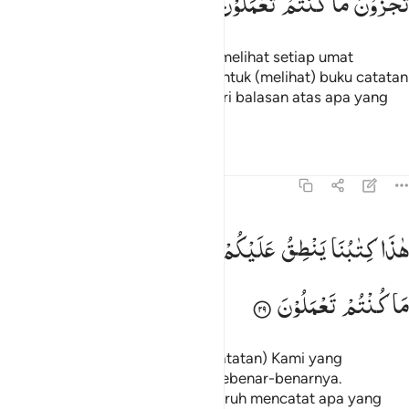
تُجْزَوْنَ
مَا
كُنْتُمْ
تَعْمَلُوْنَ
Dan (pada hari itu) engkau akan melihat setiap umat
berlutut. Setiap umat dipanggil untuk (melihat) buku catatan
amalnya. Pada hari itu kamu diberi balasan atas apa yang
telah kamu kerjakan.
Tafsir
Pelajaran
Refleksi
Qiraat
45:29
اذا كتابنا ينطق عليكم بالحق انا كنا نستنسخ ما كنتم تعملون ٢٩
هٰذَا
كِتٰبُنَا
یَنْطِقُ
عَلَیْكُمْ
بِالْحَقِّ ؕ
اِنَّا
كُنَّا
نَسْتَنْسِخُ
َـٰذَا كِتَـٰبُنَا يَنطِقُ عَلَيْكُم بِٱلْحَقِّ ۚ إِنَّا كُنَّا نَسْتَنسِخُ مَا كُنتُمْ تَعْمَلُونَ ٢٩
مَا
كُنْتُمْ
تَعْمَلُوْنَ
(Allah berfirman), "Inilah kitab (catatan) Kami yang
menuturkan kepadamu dengan sebenar-benarnya.
Sesungguhnya Kami telah menyuruh mencatat apa yang