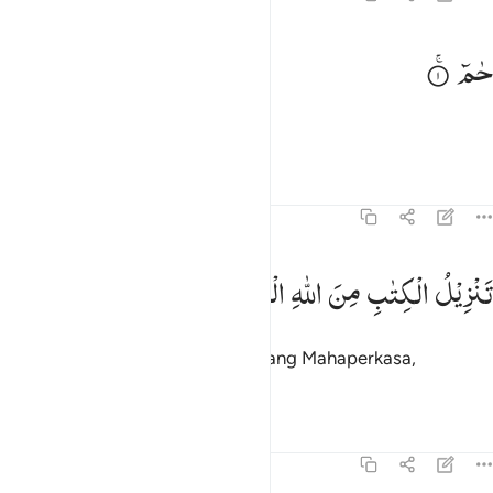
م ١
حٰمٓ
مٓ ١
Ḥā Mīm.
Tafsir
Pelajaran
Refleksi
45:2
نزيل الكتاب من الله العزيز الحكيم ٢
تَنْزِیْلُ
الْكِتٰبِ
مِنَ
اللّٰهِ
الْعَزِیْزِ
الْحَكِیْمِ
َنزِيلُ ٱلْكِتَـٰبِ مِنَ ٱللَّهِ ٱلْعَزِيزِ ٱلْحَكِيمِ ٢
Kitab (ini) diturunkan dari Allah Yang Mahaperkasa,
Mahabijaksana.
Tafsir
Pelajaran
Refleksi
45:3