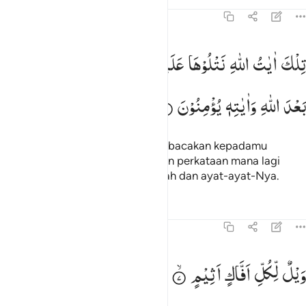
Tafsir
Pelajaran
Refleksi
Qiraat
45:6
لك ايات الله نتلوها عليك بالحق فباي حديث بعد الله واياته يومنون ٦
تِلْكَ
اٰیٰتُ
اللّٰهِ
نَتْلُوْهَا
عَلَیْكَ
بِالْحَقِّ ۚ
فَبِاَیِّ
حَدِیْثٍ
ِلْكَ ءَايَـٰتُ ٱللَّهِ نَتْلُوهَا عَلَيْكَ بِٱلْحَقِّ ۖ فَبِأَىِّ حَدِيثٍۭ بَعْدَ ٱللَّهِ وَءَايَـٰتِهِۦ يُؤْمِنُونَ ٦
بَعْدَ
اللّٰهِ
وَاٰیٰتِهٖ
یُؤْمِنُوْنَ
Itulah ayat-ayat Allah yang Kami bacakan kepadamu
dengan sebenarnya; maka dengan perkataan mana lagi
mereka akan beriman setelah Allah dan ayat-ayat-Nya.
Tafsir
Pelajaran
Refleksi
Qiraat
45:7
يل لكل افاك اثيم ٧
وَیْلٌ
لِّكُلِّ
اَفَّاكٍ
اَثِیْمٍ
َيْلٌۭ لِّكُلِّ أَفَّاكٍ أَثِيمٍۢ ٧