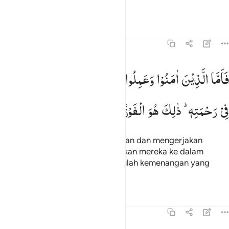
telah kamu kerjakan."
Tafsir
Pelajaran
Refleksi
45:30
اما الذين امنوا وعملوا الصالحات فيدخلهم ربهم في رحمته ذالك هو الفوز 
فَاَمَّا
الَّذِیْنَ
اٰمَنُوْا
وَعَمِلُوا
الصّٰلِحٰتِ
فَیُدْخِلُهُمْ
رَبُّهُمْ
َأَمَّا ٱلَّذِينَ ءَامَنُوا۟ وَعَمِلُوا۟ ٱلصَّـٰلِحَـٰتِ فَيُدْخِلُهُمْ رَبُّهُمْ فِى رَحْ
فِیْ
رَحْمَتِهٖ ؕ
ذٰلِكَ
هُوَ
الْفَوْزُ
الْمُبِیْنُ
Adapun orang-orang yang beriman dan mengerjakan
kebajikan, maka Tuhan memasukkan mereka ke dalam
rahmat-Nya (surga). Demikian itulah kemenangan yang
nyata.
Tafsir
Pelajaran
Refleksi
45:31