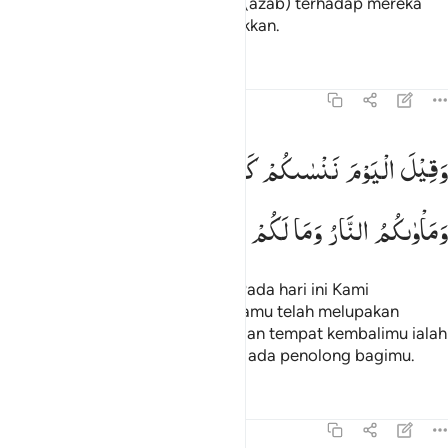
mereka kerjakan, dan berlakulah (azab) terhadap mereka
yang dahulu mereka perolok-olokkan.
Tafsir
Pelajaran
Refleksi
45:34
قيل اليوم ننساكم كما نسيتم لقاء يومكم هاذا وماواكم النار وما لكم من
وَقِیْلَ
الْیَوْمَ
نَنْسٰىكُمْ
كَمَا
نَسِیْتُمْ
لِقَآءَ
یَوْمِكُمْ
هٰذَا
َقِيلَ ٱلْيَوْمَ نَنسَىٰكُمْ كَمَا نَسِيتُمْ لِقَآءَ يَوْمِكُمْ هَـٰذَا وَمَأْوَىٰكُمُ ٱلنَّارُ وَمَا لَكُم 
وَمَاْوٰىكُمُ
النَّارُ
وَمَا
لَكُمْ
مِّنْ
نّٰصِرِیْنَ
Dan kepada mereka dikatakan, "Pada hari ini Kami
melupakan kamu sebagaimana kamu telah melupakan
pertemuan (dengan) harimu ini; dan tempat kembalimu ialah
neraka, dan sekali-kali tidak akan ada penolong bagimu.
Tafsir
Pelajaran
Refleksi
45:35