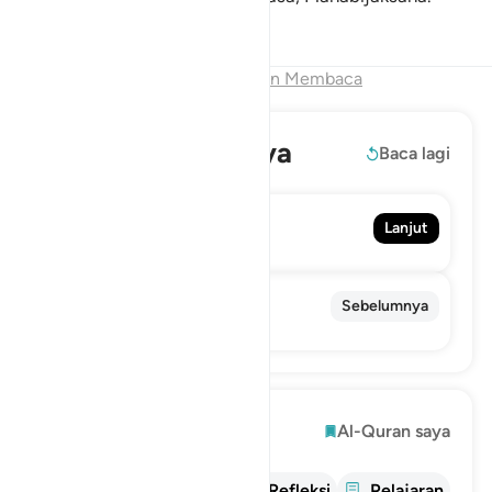
Tafsir
Pelajaran
Refleksi
Akhir Bab
Lanjutkan Membaca
Baca selengkapnya
Baca lagi
46. Al-Ahqaf
Lanjut
Ahqaf
44. Ad-Dukhan
Sebelumnya
Kabut Asap
Mengeksplorasi
Al-Quran saya
informasi
tafsir
Refleksi
Pelajaran