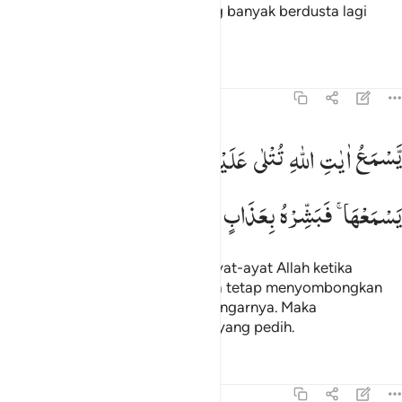
Celakalah bagi setiap orang yang banyak berdusta lagi
banyak berdosa,
Tafsir
Pelajaran
Refleksi
45:8
سمع ايات الله تتلى عليه ثم يصر مستكبرا كان لم يسمعها فبشره بعذاب 
یَّسْمَعُ
اٰیٰتِ
اللّٰهِ
تُتْلٰی
عَلَیْهِ
ثُمَّ
یُصِرُّ
مُسْتَكْبِرًا
كَاَنْ
لَّمْ
َسْمَعُ ءَايَـٰتِ ٱللَّهِ تُتْلَىٰ عَلَيْهِ ثُمَّ يُصِرُّ مُسْتَكْبِرًۭا كَأَن لَّمْ يَسْمَعْهَا ۖ فَبَشّ
یَسْمَعْهَا ۚ
فَبَشِّرْهُ
بِعَذَابٍ
اَلِیْمٍ
(yaitu) orang yang mendengar ayat-ayat Allah ketika
dibacakan kepadanya, namun dia tetap menyombongkan
diri seakan-akan dia tidak mendengarnya. Maka
peringatkanlah dia dengan azab yang pedih.
Tafsir
Pelajaran
Refleksi
45:9