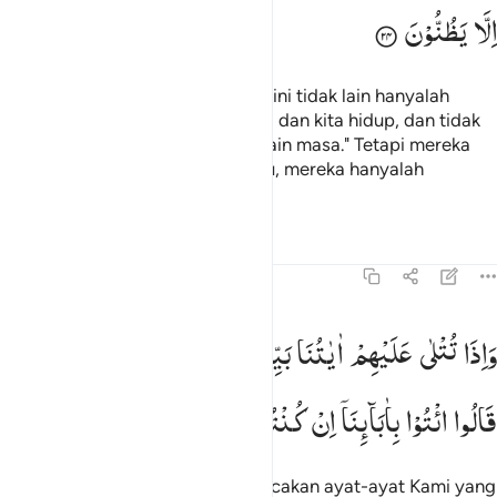
اِلَّا
یَظُنُّوْنَ
Dan mereka berkata, "Kehidupan ini tidak lain hanyalah
kehidupan di dunia saja, kita mati dan kita hidup, dan tidak
ada yang membinasakan kita selain masa." Tetapi mereka
tidak mempunyai ilmu tentang itu, mereka hanyalah
menduga-duga saja.
Tafsir
Pelajaran
Refleksi
45:25
اذا تتلى عليهم اياتنا بينات ما كان حجتهم الا ان قالوا ايتوا باباينا ان كنتم 
وَاِذَا
تُتْلٰی
عَلَیْهِمْ
اٰیٰتُنَا
بَیِّنٰتٍ
مَّا
كَانَ
حُجَّتَهُمْ
اِلَّاۤ
اَنْ
َإِذَا تُتْلَىٰ عَلَيْهِمْ ءَايَـٰتُنَا بَيِّنَـٰتٍۢ مَّا كَانَ حُجَّتَهُمْ إِلَّآ أَن قَالُوا۟ ٱئْتُوا۟ بِـَٔابَآئ
قَالُوا
ائْتُوْا
بِاٰبَآىِٕنَاۤ
اِنْ
كُنْتُمْ
صٰدِقِیْنَ
Dan apabila kepada mereka dibacakan ayat-ayat Kami yang