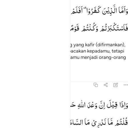
اما الذين كفروا افلم تكن اياتي تتلى عليكم فاستكبرتم وكنتم قوما مجرم
وَاَمَّا
الَّذِیْنَ
كَفَرُوْا ۫
اَفَلَمْ
تَكُنْ
اٰیٰتِیْ
تُتْلٰی
عَلَیْكُمْ
َأَمَّا ٱلَّذِينَ كَفَرُوٓا۟ أَفَلَمْ تَكُنْ ءَايَـٰتِى تُتْلَىٰ عَلَيْكُمْ فَٱسْتَكْبَرْتُمْ وَكُنتُمْ قَو
فَاسْتَكْبَرْتُمْ
وَكُنْتُمْ
قَوْمًا
مُّجْرِمِیْنَ
Sedangkan (kepada) orang-orang yang kafir (difirmankan),
"Bukankah ayat-ayat-Ku telah dibacakan kepadamu, tetapi
kamu menyombongkan diri dan kamu menjadi orang-orang
yang berbuat dosa?"
Tafsir
Pelajaran
Refleksi
45:32
اذا قيل ان وعد الله حق والساعة لا ريب فيها قلتم ما ندري ما الساعة ا
وَاِذَا
قِیْلَ
اِنَّ
وَعْدَ
اللّٰهِ
حَقٌّ
وَّالسَّاعَةُ
لَا
رَیْبَ
فِیْهَا
َإِذَا قِيلَ إِنَّ وَعْدَ ٱللَّهِ حَقٌّۭ وَٱلسَّاعَةُ لَا رَيْبَ فِيهَا قُلْتُم مَّا نَدْرِى مَا ٱلسّ
قُلْتُمْ
مَّا
نَدْرِیْ
مَا
السَّاعَةُ ۙ
اِنْ
نَّظُنُّ
اِلَّا
ظَنًّا
وَّمَا
نَحْنُ