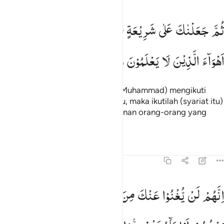
م جعلناك على شريعة من الامر فاتبعها ولا تتبع اهواء الذين لا يعلمون ١٨
ثُمَّ
جَعَلْنٰكَ
عَلٰی
شَرِیْعَةٍ
مِّنَ
الْاَمْرِ
فَاتَّبِعْهَا
وَلَا
تَتَّبِعْ
ُمَّ جَعَلْنَـٰكَ عَلَىٰ شَرِيعَةٍۢ مِّنَ ٱلْأَمْرِ فَٱتَّبِعْهَا وَلَا تَتَّبِعْ أَهْوَآءَ ٱلَّذِينَ لَا يَعْلَمُ
اَهْوَآءَ
الَّذِیْنَ
لَا
یَعْلَمُوْنَ
Kemudian Kami jadikan engkau (Muhammad) mengikuti
syariat (peraturan) dari agama itu, maka ikutilah (syariat itu)
dan janganlah engkau ikuti keinginan orang-orang yang
tidak tahu.
Tafsir
Pelajaran
Refleksi
45:19
نهم لن يغنوا عنك من الله شييا وان الظالمين بعضهم اولياء بعض والله ول
اِنَّهُمْ
لَنْ
یُّغْنُوْا
عَنْكَ
مِنَ
اللّٰهِ
شَیْـًٔا ؕ
وَاِنَّ
الظّٰلِمِیْنَ
ِنَّهُمْ لَن يُغْنُوا۟ عَنكَ مِنَ ٱللَّهِ شَيْـًۭٔا ۚ وَإِنَّ ٱلظَّـٰلِمِينَ بَعْضُ