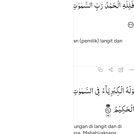
فَلِلّٰهِ
الْحَمْدُ
رَبِّ
السَّمٰوٰتِ
وَرَبِّ
الْاَرْضِ
رَبِّ
الْعٰلَمِیْنَ
َلِلَّهِ ٱلْحَمْدُ رَبِّ ٱلسَّمَـٰوَٰتِ وَرَبِّ ٱلْأَرْضِ رَبِّ ٱلْعَـٰلَمِينَ ٣٦
Segala puji hanya bagi Allah, Tuhan (pemilik) langit dan
bumi, Tuhan seluruh alam.
Tafsir
Pelajaran
Refleksi
45:37
له الكبرياء في السماوات والارض وهو العزيز الحكيم ٣٧
وَلَهُ
الْكِبْرِیَآءُ
فِی
السَّمٰوٰتِ
وَالْاَرْضِ ۪
وَهُوَ
الْعَزِیْزُ
َلَهُ ٱلْكِبْرِيَآءُ فِى ٱلسَّمَـٰوَٰتِ وَٱلْأَرْضِ ۖ وَهُوَ ٱلْعَزِيزُ ٱلْحَكِيمُ ٣٧
الْحَكِیْمُ
Dan hanya bagi-Nya segala keagungan di langit dan di
bumi, dan Dialah Yang Mahaperkasa, Mahabijaksana.