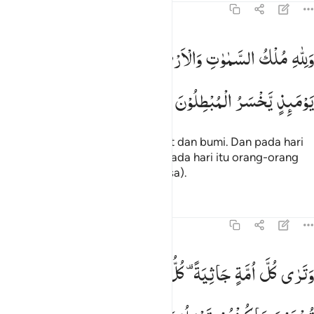
45:27
لله ملك السماوات والارض ويوم تقوم الساعة يوميذ يخسر المبطلون ٢٧
وَلِلّٰهِ
مُلْكُ
السَّمٰوٰتِ
وَالْاَرْضِ ؕ
وَیَوْمَ
تَقُوْمُ
السَّاعَةُ
َلِلَّهِ مُلْكُ ٱلسَّمَـٰوَٰتِ وَٱلْأَرْضِ ۚ وَيَوْمَ تَقُومُ ٱلسَّاعَةُ يَوْمَئِذٍۢ ي
یَوْمَىِٕذٍ
یَّخْسَرُ
الْمُبْطِلُوْنَ
Dan milik Allah lah kerajaan langit dan bumi. Dan pada hari
terjadinya Kiamat, akan rugilah pada hari itu orang-orang
yang mengerjakan kebatilan (dosa).
Tafsir
Pelajaran
Refleksi
45:28
ترى كل امة جاثية كل امة تدعى الى كتابها اليوم تجزون ما كنتم تعملون ٨
وَتَرٰی
كُلَّ
اُمَّةٍ
جَاثِیَةً ۫
كُلُّ
اُمَّةٍ
تُدْعٰۤی
اِلٰی
كِتٰبِهَا ؕ
اَلْیَوْمَ
َتَرَىٰ كُلَّ أُمَّةٍۢ جَاثِيَةًۭ ۚ كُلُّ أُمَّةٍۢ تُدْعَىٰٓ إِلَىٰ كِتَـٰبِهَا ٱلْيَوْمَ تُجْزَوْنَ مَا 