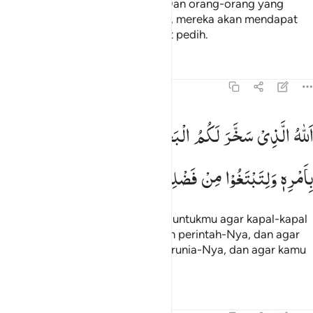
Ini (Al-Qur`an) adalah petunjuk. Dan orang-orang yang
mengingkari ayat-ayat Tuhannya, mereka akan mendapat
azab berupa siksaan yang sangat pedih.
Tafsir
Pelajaran
Refleksi
45:12
لله الذي سخر لكم البحر لتجري الفلك فيه بامره ولتبتغوا من فضله ول
اَللّٰهُ
الَّذِیْ
سَخَّرَ
لَكُمُ
الْبَحْرَ
لِتَجْرِیَ
الْفُلْكُ
فِیْهِ
للَّهُ ٱلَّذِى سَخَّرَ لَكُمُ ٱلْبَحْرَ لِتَجْرِىَ ٱلْفُلْكُ فِيهِ بِأَمْرِهِۦ وَلِتَبْتَغُوا۟ مِن فَضْلِهِۦ 
بِاَمْرِهٖ
وَلِتَبْتَغُوْا
مِنْ
فَضْلِهٖ
وَلَعَلَّكُمْ
تَشْكُرُوْنَ
Allah lah yang menundukkan laut untukmu agar kapal-kapal
dapat berlayar di atasnya dengan perintah-Nya, dan agar
kamu dapat mencari sebagian karunia-Nya, dan agar kamu
bersyukur.
Tafsir
Pelajaran
Refleksi