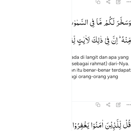
45:13
سخر لكم ما في السماوات وما في الارض جميعا منه ان في ذالك لايات 
وَسَخَّرَ
لَكُمْ
مَّا
فِی
السَّمٰوٰتِ
وَمَا
فِی
الْاَرْضِ
جَمِیْعًا
َسَخَّرَ لَكُم مَّا فِى ٱلسَّمَـٰوَٰتِ وَمَا فِى ٱلْأَرْضِ جَمِيعًۭا مِّنْهُ ۚ إِنَّ فِى ذَٰلِكَ ل
مِّنْهُ ؕ
اِنَّ
فِیْ
ذٰلِكَ
لَاٰیٰتٍ
لِّقَوْمٍ
یَّتَفَكَّرُوْنَ
Dan Dia menundukkan apa yang ada di langit dan apa yang
ada di bumi untukmu semuanya (sebagai rahmat) dari-Nya.
Sungguh, dalam hal yang demikian itu benar-benar terdapat
tanda-tanda (kebesaran Allah) bagi orang-orang yang
berpikir.
Tafsir
Pelajaran
Refleksi
45:14
ل للذين امنوا يغفروا للذين لا يرجون ايام الله ليجزي قوما بما كانوا يكسب
قُلْ
لِّلَّذِیْنَ
اٰمَنُوْا
یَغْفِرُوْا
لِلَّذِیْنَ
لَا
یَرْجُوْنَ
اَیَّامَ
اللّٰهِ
ُل لِّلَّذِينَ ءَامَنُوا۟ يَغْفِرُوا۟ لِلَّذِينَ لَا يَرْجُونَ أَيَّامَ ٱللَّهِ لِيَجْزِىَ قَوْمًۢا بِ