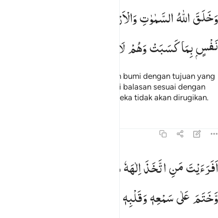
خلق الله السماوات والارض بالحق ولتجزى كل نفس بما كسبت وهم لا ي
وَخَلَقَ
اللّٰهُ
السَّمٰوٰتِ
وَالْاَرْضَ
بِالْحَقِّ
وَلِتُجْزٰی
كُلُّ
َخَلَقَ ٱللَّهُ ٱلسَّمَـٰوَٰتِ وَٱلْأَرْضَ بِٱلْحَقِّ وَلِتُجْزَىٰ كُلُّ نَفْسٍۭ بِمَا كَسَبَتْ وَهُم
نَفْسٍ
بِمَا
كَسَبَتْ
وَهُمْ
لَا
یُظْلَمُوْنَ
Dan Allah menciptakan langit dan bumi dengan tujuan yang
benar, dan agar setiap jiwa diberi balasan sesuai dengan
apa yang dikerjakannya, dan mereka tidak akan dirugikan.
Tafsir
Pelajaran
Refleksi
45:23
فرايت من اتخذ الاهه هواه واضله الله على علم وختم على سمعه وقلبه 
اَفَرَءَیْتَ
مَنِ
اتَّخَذَ
اِلٰهَهٗ
هَوٰىهُ
وَاَضَلَّهُ
اللّٰهُ
عَلٰی
عِلْمٍ
َفَرَءَيْتَ مَنِ ٱتَّخَذَ إِلَـٰهَهُۥ هَوَىٰهُ وَأَضَلَّهُ ٱللَّهُ عَلَىٰ عِلْمٍۢ وَخَتَمَ عَلَىٰ سَمْعِهِۦ وَقَلْ
وَّخَتَمَ
عَلٰی
سَمْعِهٖ
وَقَلْبِهٖ
وَجَعَلَ
عَلٰی
بَصَرِهٖ
غِشٰوَةً ؕ