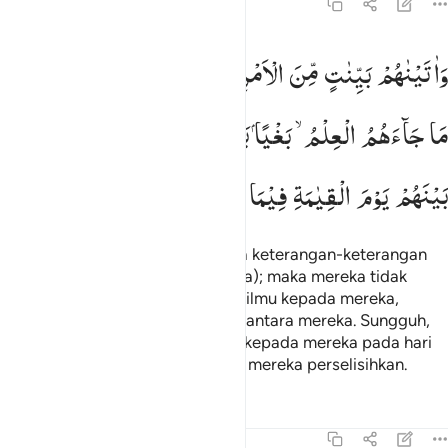
45:17
اتيناهم بينات من الامر فما اختلفوا الا من بعد ما جاءهم العلم بغيا بينهم
وَاٰتَیْنٰهُمْ
بَیِّنٰتٍ
مِّنَ
الْاَمْرِ ۚ
فَمَا
اخْتَلَفُوْۤا
اِلَّا
مِنْ
بَعْدِ
َءَاتَيْنَـٰهُم بَيِّنَـٰتٍۢ مِّنَ ٱلْأَمْرِ ۖ فَمَا ٱخْتَلَفُوٓا۟ إِلَّا مِنۢ بَعْدِ مَا جَآءَهُمُ ٱلْعِل
مَا
جَآءَهُمُ
الْعِلْمُ ۙ
بَغْیًا
بَیْنَهُمْ ؕ
اِنَّ
رَبَّكَ
یَقْضِیْ
بَیْنَهُمْ
یَوْمَ
الْقِیٰمَةِ
فِیْمَا
كَانُوْا
فِیْهِ
یَخْتَلِفُوْنَ
Dan Kami berikan kepada mereka keterangan-keterangan
yang jelas tentang urusan (agama); maka mereka tidak
berselisih kecuali setelah datang ilmu kepada mereka,
karena kedengkian (yang ada) di antara mereka. Sungguh,
Tuhanmu akan memberi putusan kepada mereka pada hari
Kiamat terhadap apa yang selalu mereka perselisihkan.
Tafsir
Pelajaran
Refleksi
45:18