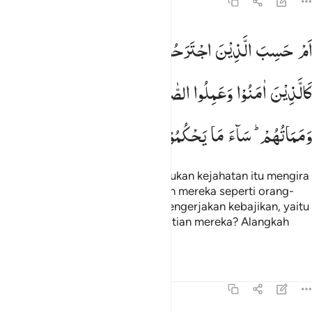
45:21
م حسب الذين اجترحوا السييات ان نجعلهم كالذين امنوا وعملوا الصالح
اَمْ
حَسِبَ
الَّذِیْنَ
اجْتَرَحُوا
السَّیِّاٰتِ
اَنْ
نَّجْعَلَهُمْ
َمْ حَسِبَ ٱلَّذِينَ ٱجْتَرَحُوا۟ ٱلسَّيِّـَٔاتِ أَن نَّجْعَلَهُمْ كَٱلَّذِينَ ءَامَنُوا۟ وَعَمِلُوا۟ ٱلصَّـٰلِ
كَالَّذِیْنَ
اٰمَنُوْا
وَعَمِلُوا
الصّٰلِحٰتِ ۙ
سَوَآءً
مَّحْیَاهُمْ
وَمَمَاتُهُمْ ؕ
سَآءَ
مَا
یَحْكُمُوْنَ
Apakah orang-orang yang melakukan kejahatan itu mengira
bahwa Kami akan memperlakukan mereka seperti orang-
orang yang beriman dan yang mengerjakan kebajikan, yaitu
sama dalam kehidupan dan kematian mereka? Alangkah
buruknya penilaian mereka itu.
Tafsir
Pelajaran
Refleksi
Qiraat
45:22