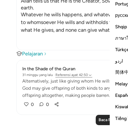
Allah tells us that He is the Creator, Sovereign
Portu
earth.
Whatever he wills happens, and whatever He do
русск
to whomsoever He wills and withholds from wh
Shqip
what He gives, and none can give what He wi
…
ภาษา
Türkç
Pelajaran
اردو
In the Shade of the Quran
简体
31 minggu yang lalu
·
Referensi
ayat 42:50
Alternatively, just like giving whom He wills male of
Melay
God may give offspring of both kinds to anyone. The
Españ
offspring altogether, making people barren. What is
0
0
Kiswah
Tiếng 
Baca Pelajaran 