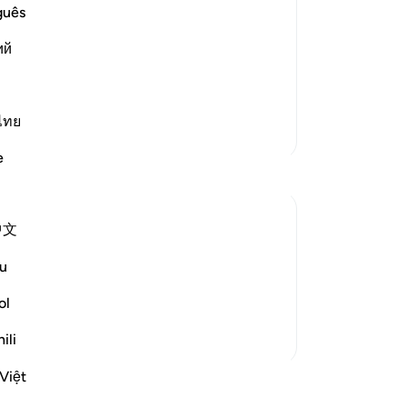
 and Controller of the heavens and the
An
guês
me
es not will does not happen. He gives
ий
omsoever he wills; none can withhold
Baca selengkapnya
ไทย
Lebih Banyak Tafsir
e
中文
fspring and giving others female offspring,
u
 fourth situation is that He may deny
ol
 important to remember ...
Lihat lainnya
ili
Việt
Lainnya