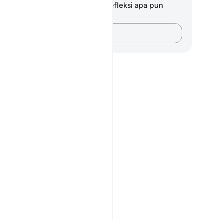
da tidak memiliki catatan atau refleksi apa pun
ngenai ayat ini.
Catatlah pikiran Anda…