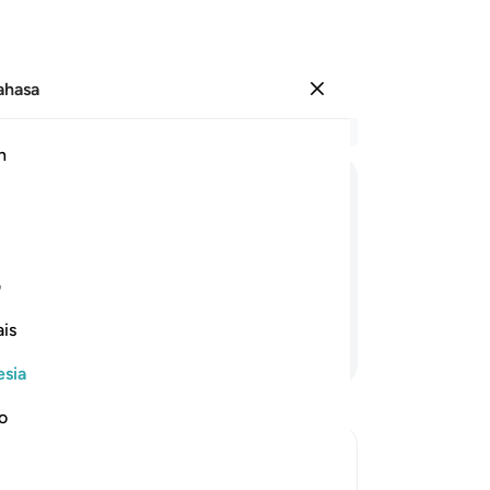
Bahasa
Masuk
Ba
h
Bab
49
اَوْ
یُزَوِّجُهُمْ
ذُكْرَانًا
وَّاِنَاثًا ۚ
وَیَجْعَلُ
me
an
 perempuan, dan menjadikan mandul
me
ف
i, Mahakuasa.
ke
is
la
Lanjutkan Membaca
ya
esia
Ma
-
In
no
Ca