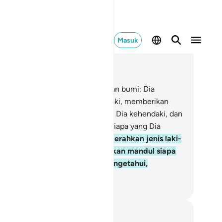
Masuk
ca dalam Konteks
 42, Halaman 440, Juz 25
.
Milik Allah lah kerajaan langit dan bumi; Dia
nciptakan apa yang Dia kehendaki, memberikan
ak perempuan kepada siapa yang Dia kehendaki, dan
mberikan anak laki-laki kepada siapa yang Dia
hendaki,
50
.
atau Dia menganugerahkan jenis laki-
ki dan perempuan, dan menjadikan mandul siapa
ng Dia kehendaki. Dia Maha Mengetahui,
hakuasa.
donesian Islamic affairs ministry
tatan dan Refleksi