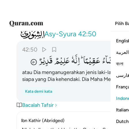
Pilih 
042
او يزوجهم ذكرانا واناثا ويجعل من يشاء عق
Asy-Syura
42:50
Englis
42:50
العربية
مَنْ
یَّشَآءُ
عَقِیْمًا ؕ
اِنَّهٗ
عَلِیْمٌ
قَدِیْرٌ
বাংলা
atau Dia menganugerahkan jenis laki-laki dan
ارسی
siapa yang Dia kehendaki. Dia Maha Mengetahu
França
Kata demi kata
Indon
Bacalah Tafsir
Italia
Ibn Kathir (Abridged)
Dutch