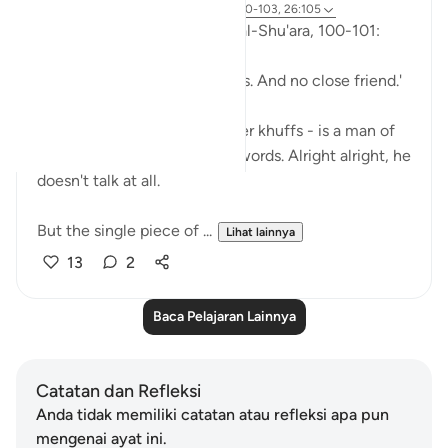
5 tahun yang lalu
·
Referensi
ayat 26:90-103, 26:105
So, Allah jalla wa 'ala says in al-Shu'ara, 100-101:
'Now we have no intercessors. And no close friend.'
My Dad - God bless his leather khuffs - is a man of
few words. Like, *very* few words. Alright alright, he
doesn't talk at all.
But the single piece of ...
Lihat lainnya
13
2
Baca Pelajaran Lainnya
Catatan dan Refleksi
Anda tidak memiliki catatan atau refleksi apa pun
mengenai ayat ini.