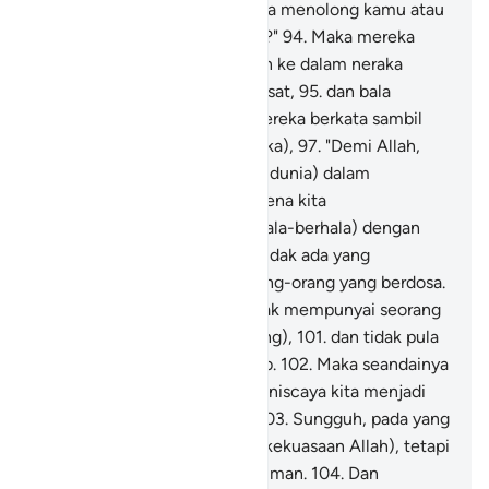
selain Allah? Dapatkah mereka menolong kamu atau
menolong diri mereka sendiri?"
94
.
Maka mereka
(sesembahan itu) dijungkirkan ke dalam neraka
bersama orang-orang yang sesat,
95
.
dan bala
tentara Iblis semuanya.
96
.
Mereka berkata sambil
bertengkar di dalamnya (neraka),
97
.
"Demi Allah,
sesungguhnya kita dahulu (di dunia) dalam
kesesatan yang nyata,
98
.
karena kita
mempersamakan kamu (berhala-berhala) dengan
Tuhan seluruh alam.
99
.
Dan tidak ada yang
menyesatkan kita kecuali orang-orang yang berdosa.
100
.
Maka (sekarang) kita tidak mempunyai seorang
pun pemberi syafaat (penolong),
101
.
dan tidak pula
mempunyai teman yang akrab.
102
.
Maka seandainya
kita dapat kembali (ke dunia) niscaya kita menjadi
orang-orang yang beriman."
103
.
Sungguh, pada yang
demikian itu terdapat tanda (kekuasaan Allah), tetapi
kebanyakan mereka tidak beriman.
104
.
Dan