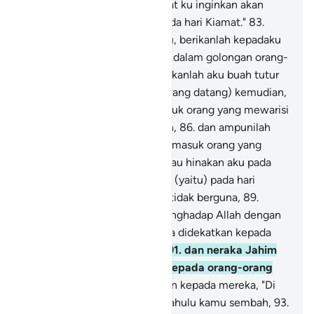
(kembali),
82
.
dan Yang sangat ku inginkan akan
mengampuni kesalahanku pada hari Kiamat."
83
.
(Ibrahim berdoa), "Ya Tuhanku, berikanlah kepadaku
ilmu dan masukkanlah aku ke dalam golongan orang-
orang yang saleh,
84
.
dan jadikanlah aku buah tutur
yang baik bagi orang-orang (yang datang) kemudian,
85
.
dan jadikanlah aku termasuk orang yang mewarisi
surga yang penuh kenikmatan,
86
.
dan ampunilah
ayahku, sesungguhnya dia termasuk orang yang
sesat,
87
.
dan janganlah Engkau hinakan aku pada
hari mereka dibangkitkan,
88
.
(yaitu) pada hari
(ketika) harta dan anak-anak tidak berguna,
89
.
kecuali orang-orang yang menghadap Allah dengan
hati yang bersih,
90
.
dan surga didekatkan kepada
orang-orang yang bertakwa,
91
.
dan neraka Jahim
diperlihatkan dengan jelas kepada orang-orang
yang sesat,"
92
.
dan dikatakan kepada mereka, "Di
mana berhala-berhala yang dahulu kamu sembah,
93
.