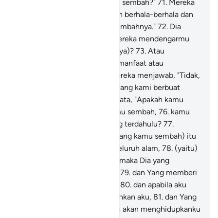
kaumnya, "Apakah yang kamu sembah?"
71
.
Mereka
menjawab, "Kami menyembah berhala-berhala dan
kami senantiasa tekun menyembahnya."
72
.
Dia
(Ibrahim) berkata, "Apakah mereka mendengarmu
ketika kamu berdoa (kepadanya)?
73
.
Atau
(dapatkah) mereka memberi manfaat atau
mencelakakan kamu?"
74
.
Mereka menjawab, "Tidak,
tetapi kami dapati nenek moyang kami berbuat
begitu."
75
.
Dia (Ibrahim) berkata, "Apakah kamu
memperhatikan apa yang kamu sembah,
76
.
kamu
dan nenek moyang kamu yang terdahulu?
77
.
Sesungguhnya mereka (apa yang kamu sembah) itu
musuhku, lain halnya Tuhan seluruh alam,
78
.
(yaitu)
Yang telah menciptakan aku, maka Dia yang
memberi petunjuk kepadaku,
79
.
dan Yang memberi
makan dan minum kepadaku,
80
.
dan apabila aku
sakit, Dialah yang menyembuhkan aku,
81
.
dan Yang
akan mematikanku, kemudian akan menghidupkanku