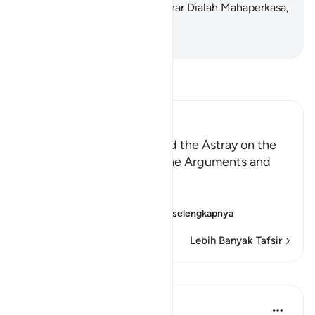
sungguh, Tuhanmu benar-benar Dialah Mahaperkasa,
Maha Penyayang.
-
Indonesian Islamic affairs ministry
Bacalah Tafsir
Ibn Kathir (Abridged)
Those Who have Taqwa and the Astray on the
Day of Resurrection, and the Arguments and
Sorrow of the Erring
وَأُزْلِفَتِ الْجَنَّةُ
(And Paradise will be
…
Baca selengkapnya
Lebih Banyak Tafsir
Pelajaran
Abu Eesa