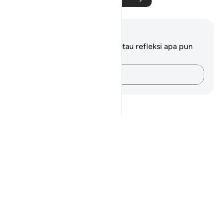
Catatan dan Refleksi
Anda tidak memiliki catatan atau refleksi apa pun
mengenai ayat ini.
Catatlah pikiran Anda…
Notes
placeholders
close