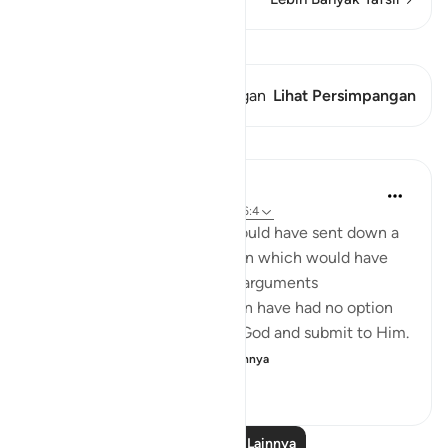
Lihat Qiraat
Ayat ini memiliki 1 Persimpangan
Lihat Persimpangan
Pelajaran
In the Shade of the Quran
31 minggu yang lalu
·
Referensi
ayat 26:4
Had it been God's will, He would have sent down a
miraculous, overpowering sign which would have
rendered all the unbelievers' arguments
meaningless. They would then have had no option
but to declare their belief in God and submit to Him.
The verse gives a gra...
Lihat lainnya
0
0
138
Baca Pelajaran Lainnya