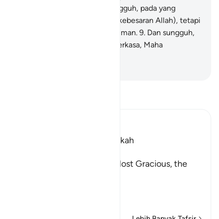
tumbuhan) yang baik?
8
.
Sungguh, pada yang
demikian itu terdapat tanda (kebesaran Allah), tetapi
kebanyakan mereka tidak beriman.
9
.
Dan sungguh,
Tuhanmu Dialah Yang Mahaperkasa, Maha
Penyayang.
-
Indonesian Islamic affairs ministry
Bacalah Tafsir
Ibn Kathir (Abridged)
Which was revealed in Makkah
بِسْمِ اللَّهِ الرَّحْمَـنِ الرَّحِيمِ
In the Name of Allah, the Most Gracious, the
Most Merciful.
The Qur'an and the Disbe
…
Baca selengkapnya
Lebih Banyak Tafsir