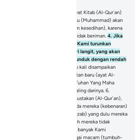
Bab 26, Halaman 330, Juz 19
1
.
Ṭā Sīn Mīm.
2
.
Inilah ayat-ayat Kitab (Al-Qur`an)
yang jelas.
3
.
Boleh jadi engkau (Muhammad) akan
membinasakan dirimu (dengan kesedihan), karena
mereka (penduduk Mekkah) tidak beriman.
4
.
Jika
Kami menghendaki, niscaya Kami turunkan
kepada mereka mukjizat dari langit, yang akan
membuat tengkuk mereka tunduk dengan rendah
hati kepadanya.
5
.
Dan setiap kali disampaikan
kepada mereka suatu peringatan baru (ayat Al-
Qur`an yang diturunkan) dari Tuhan Yang Maha
Pengasih, mereka selalu berpaling darinya.
6
.
Sungguh, mereka telah mendustakan (Al-Qur`an),
maka kelak akan datang kepada mereka (kebenaran)
berita-berita mengenai apa (azab) yang dulu mereka
perolok-olokkan.
7
.
Dan apakah mereka tidak
memperhatikan bumi, betapa banyak Kami
tumbuhkan di bumi itu berbagai macam (tumbuh-