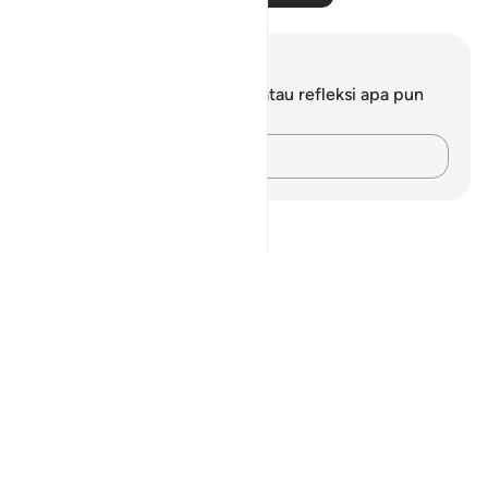
Catatan dan Refleksi
Anda tidak memiliki catatan atau refleksi apa pun
mengenai ayat ini.
Catatlah pikiran Anda…
Notes
placeholders
close