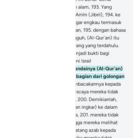
diturunkan oleh Tuhan seluruh alam,
193
.
Yang
dibawa turun oleh Ar-Rūḥ Al-Amīn (Jibril),
194
.
ke
dalam hatimu (Muhammad) agar engkau termasuk
orang yang memberi peringatan,
195
.
dengan bahasa
Arab yang jelas.
196
.
Dan sungguh, (Al-Qur`an) itu
(disebut) dalam kitab-kitab orang yang terdahulu.
197
.
Apakah tidak (cukup) menjadi bukti bagi
mereka, bahwa para ulama Bani Israil
mengetahuinya?
198
.
Dan seandainya (Al-Qur`an)
itu Kami turunkan kepada sebagian dari golongan
bukan Arab,
199
.
lalu dia membacakannya kepada
mereka (orang-orang kafir); niscaya mereka tidak
juga akan beriman kepadanya.
200
.
Demikianlah,
Kami masukkan (sifat dusta dan ingkar) ke dalam
hati orang-orang yang berdosa,
201
.
mereka tidak
akan beriman kepadanya, hingga mereka melihat
azab yang pedih.
202
.
Maka datang azab kepada
mereka secara mendadak, ketika mereka tidak