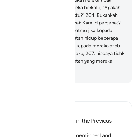
menyadarinya.
203
.
l Lalu mereka berkata, "Apakah
kami diberi penangguhan waktu?"
204
.
Bukankah
mereka yang meminta agar azab Kami dipercepat?
205
.
Maka bagaimana pendapatmu jika kepada
mereka Kami berikan kenikmatan hidup beberapa
tahun,
206
.
kemudian datang kepada mereka azab
yang diancamkan kepada mereka,
207
.
niscaya tidak
berguna bagi mereka kenikmatan yang mereka
rasakan.
-
Indonesian Islamic affairs ministry
Bacalah Tafsir
Ibn Kathir (Abridged)
The Qur'an was mentioned in the Previous
Scriptures
Allah says: this Qur'an was mentioned and