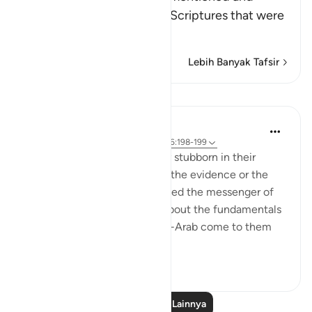
referred to in the previous Scriptures that were
left beh
…
Baca selengkapnya
Lebih Banyak Tafsir
Pelajaran
In the Shade of the Quran
32 minggu yang lalu
·
Referensi
ayat 26:198-199
The idolaters were knowingly stubborn in their
opposition. They did not lack the evidence or the
proof that the Prophet is indeed the messenger of
God and that his preaching about the fundamentals
of the faith is true. Had a non-Arab come to them
and recited t...
Lihat lainnya
0
0
49
Baca Pelajaran Lainnya