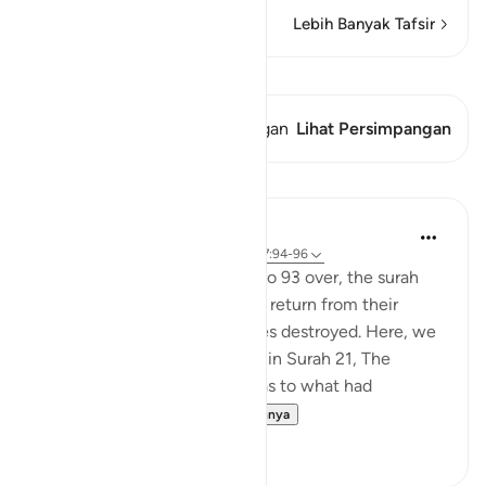
Lebih Banyak Tafsir
Lihat Qiraat
Ayat ini memiliki 1 Persimpangan
Lihat Persimpangan
Pelajaran
In the Shade of the Quran
31 minggu yang lalu
·
Referensi
ayat 37:94-96
With this scene in Verses 91 to 93 over, the surah
paints a new one. The people return from their
festivities and see their deities destroyed. Here, we
do not have the details given in Surah 21, The
Prophets, about their asking as to what had
happened and dete...
Lihat lainnya
0
0