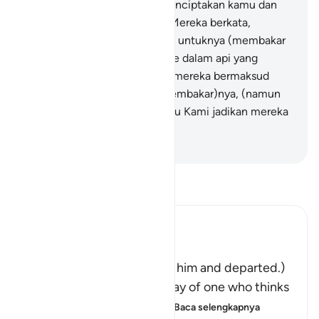
96
.
Padahal Allah lah yang menciptakan kamu dan
apa yang kamu perbuat."
97
.
Mereka berkata,
"Buatlah bangunan (perapian) untuknya (membakar
Ibrahim); lalu lemparkan dia ke dalam api yang
menyala-nyala itu."
98
.
Maka mereka bermaksud
memperdayainya dengan (membakar)nya, (namun
Allah menyelamatkannya), lalu Kami jadikan mereka
orang-orang yang hina.
-
Indonesian Islamic affairs ministry
Bacalah Tafsir
Ibn Kathir (Abridged)
فَتَوَلَّوْاْ عَنْهُ مُدْبِرِينَ
(So they turned away from him and departed.)
Qatadah said, "The Arabs say of one who thinks
deeply that he is looking
…
Baca selengkapnya