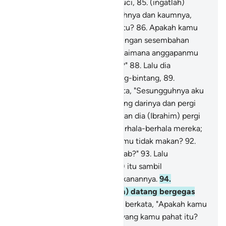
Tuhannya dengan hati yang suci,
85
.
(ingatlah)
ketika dia berkata kepada ayahnya dan kaumnya,
"Apakah yang kamu sembah itu?
86
.
Apakah kamu
menghendaki kebohongan dengan sesembahan
selain Allah itu?
87
.
Maka bagaimana anggapanmu
terhadap Tuhan seluruh alam?"
88
.
Lalu dia
memandang sekilas ke bintang-bintang,
89
.
kemudian dia (Ibrahim) berkata, "Sesungguhnya aku
sakit."
90
.
Lalu mereka berpaling darinya dan pergi
meninggalkannya.
91
.
Kemudian dia (Ibrahim) pergi
dengan diam-diam kepada berhala-berhala mereka;
lalu dia berkata, "Mengapa kamu tidak makan?
92
.
Mengapa kamu tidak menjawab?"
93
.
Lalu
dihadapinya (berhala-berhala) itu sambil
memukulnya dengan tangan kanannya.
94
.
Kemudian mereka (kaumnya) datang bergegas
kepadanya.
95
.
Dia (Ibrahim) berkata, "Apakah kamu
menyembah patung-patung yang kamu pahat itu?