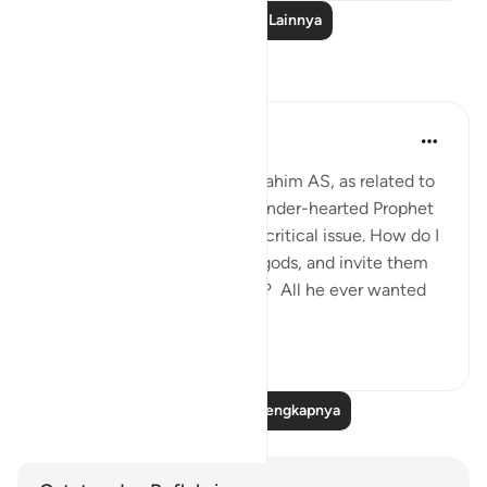
Baca Pelajaran Lainnya
Refleksi
Hammad Fahim
tahun lalu
·
Referensi
ayat 37:84-99
When we study the life of Ibrahim AS, as related to
us by Allah SWT, we find a tender-hearted Prophet
who is concerned about one critical issue. How do I
get people to abandon false gods, and invite them
to the worship of Allah alone? All he ever wanted
was f...
Lihat lainnya
24
5
Baca Refleksi Selengkapnya