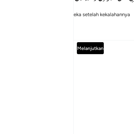
di negeri yang terdekat
dan mereka setelah kekalahannya
1
itu akan menang,
2
Tafsir
Pelajaran
Refleksi
Baca Surah lengkap
Melanjutkan