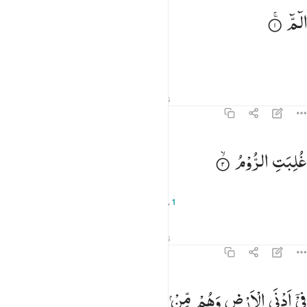
لم ١
الٓمّٓ
لٓمٓ ١
Alif Lām Mīm.
Tafsir
Pelajaran
Refleksi
Hadits
30:2
لبت الروم ٢
غُلِبَتِ
الرُّوْمُ
ُلِبَتِ ٱلرُّومُ ٢
Bangsa Romawi telah dikalahkan,
1
Tafsir
Pelajaran
Refleksi
Hadits
30:3
ي ادنى الارض وهم من بعد غلبهم سيغلبون ٣
فِیْۤ
اَدْنَی
الْاَرْضِ
وَهُمْ
مِّنْ
بَعْدِ
غَلَبِهِمْ
سَیَغْلِبُوْنَ
ِىٓ أَدْنَى ٱلْأَرْضِ وَهُم مِّنۢ بَعْدِ غَلَبِهِمْ سَيَغْلِبُونَ ٣