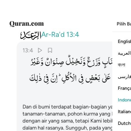
Pilih 
013
وفي الارض قطع متجاورات وجنات
Ar-Ra'd
13:4
Englis
13:4
العربية
مِّنْ
اَعْنَابٍ
وَّزَرْعٌ
وَّنَخِیْلٌ
صِنْوَانٌ
وَّغَیْرُ
বাংলা
بَعْضَهَا
عَلٰی
بَعْضٍ
فِی
الْاُكُلِ ؕ
اِنَّ
فِیْ
ذٰلِكَ
ارسی
França
Indon
Dan di bumi terdapat bagian-bagian yang be
Italia
tanaman-tanaman, pohon kurma yang bercabang
dengan air yang sama, tetapi Kami lebihkan ta
Dutch
dalam hal rasanya. Sungguh, pada yang demiki