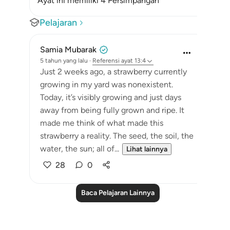
Ayat ini memiliki 4 Persimpangan
Pelajaran
Samia Mubarak
5 tahun yang lalu
·
Referensi
ayat 13:4
Just 2 weeks ago, a strawberry currently
growing in my yard was nonexistent.
Today, it’s visibly growing and just days
away from being fully grown and ripe. It
made me think of what made this
strawberry a reality. The seed, the soil, the
water, the sun; all of...
Lihat lainnya
28
0
Baca Pelajaran Lainnya