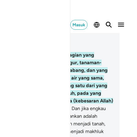
Masuk
ca dalam Konteks
 13, Halaman 224, Juz 13
Dan di bumi terdapat bagian-bagian yang
rdampingan, kebun-kebun anggur, tanaman-
naman, pohon kurma yang bercabang, dan yang
dak bercabang; disirami dengan air yang sama,
tapi Kami lebihkan tanaman yang satu dari yang
innya dalam hal rasanya. Sungguh, pada yang
mikian itu terdapat tanda-tanda (kebesaran Allah)
gi orang-orang yang berakal.
5
.
Dan jika engkau
rasa heran, maka yang mengherankan adalah
apan mereka, " Apabila kami telah menjadi tanah,
akah kami akan (dikembalikan) menjadi makhluk