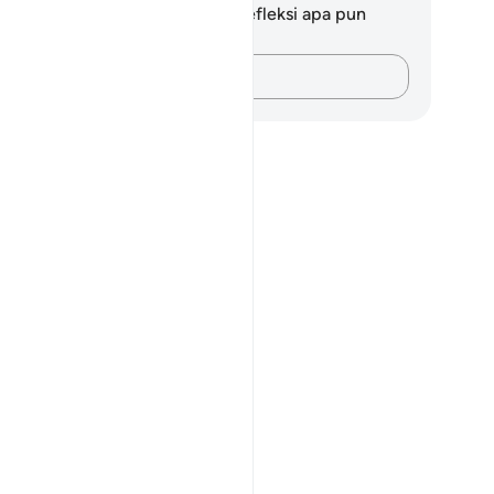
da tidak memiliki catatan atau refleksi apa pun
ngenai ayat ini.
Catatlah pikiran Anda…