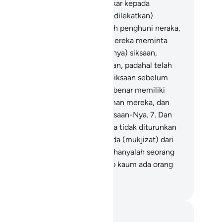
ng baru?" Mereka itulah yang ingkar kepada
hannya; dan mereka itulah (yang dilekatkan)
lenggu di lehernya. Mereka adalah penghuni neraka,
reka kekal di dalamnya.
6
.
Dan mereka meminta
padamu agar dipercepat (datangnya) siksaan,
belum (mereka meminta) kebaikan, padahal telah
rjadi bermacam-macam contoh siksaan sebelum
reka. Sungguh, Tuhanmu benar-benar memiliki
punan bagi manusia atas kezaliman mereka, dan
ngguh, Tuhanmu sangat keras siksaan-Nya.
7
.
Dan
ang-orang kafir berkata, "Mengapa tidak diturunkan
padanya (Muhammad) suatu tanda (mukjizat) dari
hannya?" Sesungguhnya engkau hanyalah seorang
mberi peringatan; dan bagi setiap kaum ada orang
ng memberi petunjuk.
donesian Islamic affairs ministry
tatan dan Refleksi