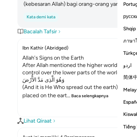
(kebesaran Allah) bagi orang-orang yang berak
Portu
русск
Kata demi kata
Shqip
Bacalah Tafsir
ภาษา
Ibn Kathir (Abridged)
Türkç
Allah's Signs on the Earth
After Allah mentioned the higher worlds, He s
اردو
control over the lower parts of the world. Allah 
简体
وَهُوَ الَّذِى مَدَّ الاٌّرْضَ
(And it is He Who spread out the earth) made it
Melay
placed on the eart
…
Baca selengkapnya
Españ
Kiswah
Lihat Qiraat
Tiếng 