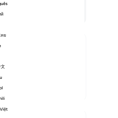
ya
al.
guês
Tu
ий
Lanjutkan Membaca
be
me
ke
se
ไทย
te
e
me
am
tarted asserting His power, wisdom and
su
said,
中文
or
ke
 spacious in length and width. Allah has
u
Tu
pe
ol
Lebih Banyak Tafsir
ya
ili
-
In
Việt
Ca