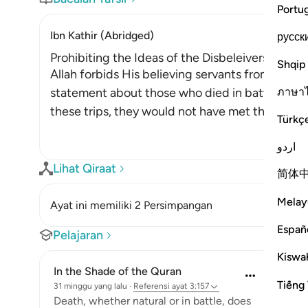
Portu
Ibn Kathir (Abridged)
русск
Prohibiting the Ideas of the Disbeleivers about
Shqip
Allah forbids His believing servants from the dis
ภาษา
statement about those who died in battle and 
these trips, they would not have met their demis
Türkç
اردو
Lihat Qiraat
简体
Melay
Ayat ini memiliki 2 Persimpangan
Españ
Pelajaran
Kiswah
In the Shade of the Quran
Tiếng 
31 minggu yang lalu
·
Referensi
ayat 3:157
Death, whether natural or in battle, does