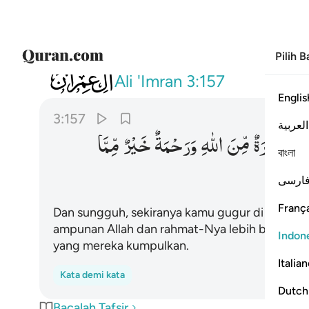
Pilih 
003
ولين قتلتم في سبيل الله او متم لمغفرة 
Ali 'Imran
3:157
Englis
3:157
العربية
ْ
لَمَغْفِرَةٌ
مِّنَ
اللّٰهِ
وَرَحْمَةٌ
خَیْرٌ
مِّمَّا
বাংলা
ارسی
França
Dan sungguh, sekiranya kamu gugur di jalan All
ampunan Allah dan rahmat-Nya lebih baik (bag
Indon
yang mereka kumpulkan.
Italia
Kata demi kata
Dutch
Bacalah Tafsir