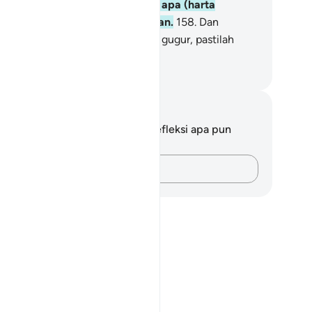
a lebih baik (bagimu) daripada apa (harta
mpasan) yang mereka kumpulkan.
158
.
Dan
ngguh, sekiranya kamu mati atau gugur, pastilah
pada Allah kamu dikumpulkan.
donesian Islamic affairs ministry
tatan dan Refleksi
da tidak memiliki catatan atau refleksi apa pun
ngenai ayat ini.
Catatlah pikiran Anda…