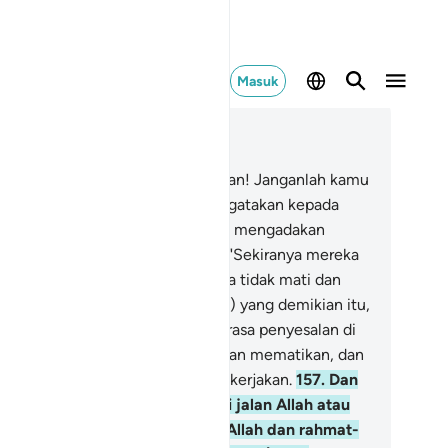
Masuk
ca dalam Konteks
 3, Halaman 64, Juz 4
6
.
Wahai orang-orang yang beriman! Janganlah kamu
perti orang-orang kafir yang mengatakan kepada
udara-saudaranya apabila mereka mengadakan
rjalanan di bumi atau berperang, "Sekiranya mereka
tap bersama kita, tentulah mereka tidak mati dan
dak terbunuh." (Dengan perkataan) yang demikian itu,
rena Allah hendak menimbulkan rasa penyesalan di
ti mereka. Allah menghidupkan dan mematikan, dan
lah Maha Melihat apa yang kamu kerjakan.
157
.
Dan
ngguh, sekiranya kamu gugur di jalan Allah atau
ti, sungguh, pastilah ampunan Allah dan rahmat-