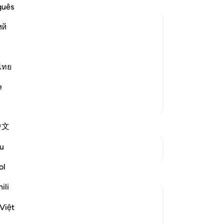
Ny
guês
ra
ий
su
ke
 Death and Predestination
-
In
believers' false creed, seen in their
ไทย
during travel; "Had they abandoned
e." Allah sai
…
Ca
Baca selengkapnya
e
An
Lebih Banyak Tafsir
me
中文
u
Lihat Persimpangan
ol
Refleksi
ili
Amer Abbas
Việt
2 tahun yang lalu
·
Referensi
ayat 3:157
The world is amazed by the creed,