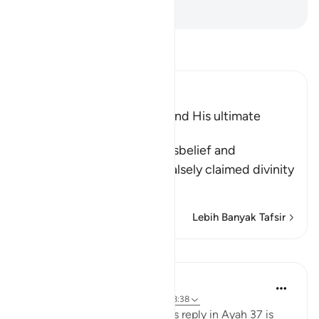
-
Indonesian Islamic affairs ministry
Bacalah Tafsir
Ibn Kathir (Abridged)
The Arrogance of Fir`awn and His ultimate
Destiny
Allah tells us of Fir`awn's disbelief and
wrongdoing, and how he falsely claimed divinity
for his evi
…
Baca selengkapnya
Lebih Banyak Tafsir
Pelajaran
In the Shade of the Quran
31 minggu yang lalu
·
Referensi
ayat 28:38
Pharaoh's response to Moses's reply in Ayah 37 is