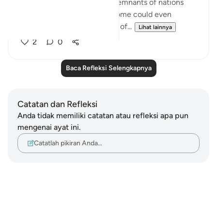
Quran for people to see the remnants of nations
who lived in heedlessness. Some could even
physically see their remnants of...
Lihat lainnya
2
0
Baca Refleksi Selengkapnya
Catatan dan Refleksi
Anda tidak memiliki catatan atau refleksi apa pun
mengenai ayat ini.
Catatlah pikiran Anda…