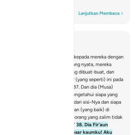
termasuk pendusta."
Kata demi kata
Lanjutkan Membaca
Baca dalam Konteks
Bab 28, Halaman 351, Juz 20
36
.
Maka ketika Musa datang kepada mereka dengan
(membawa) mukjizat Kami yang nyata, mereka
berkata, "Ini hanyalah sihir yang dibuat-buat, dan
kami tidak pernah mendengar (yang seperti) ini pada
nenek moyang kami dahulu."
37
.
Dan dia (Musa)
menjawab, "Tuhanku lebih mengetahui siapa yang
(pantas) membawa petunjuk dari sisi-Nya dan siapa
yang akan mendapat kesudahan (yang baik) di
akhirat. Sesungguhnya orang-orang yang zalim tidak
akan mendapat kemenangan."
38
.
Dia Fir'aun
berkata, "Wahai para pembesar kaumku! Aku