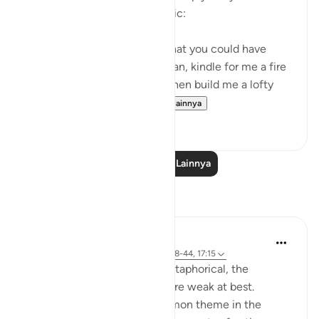
evasive, boastful, and sarcastic:
"Nobles! I know of no deity that you could have
other than myself. Well, Haman, kindle for me a fire
[to bake bricks] of clay, and then build me a lofty
tower, so that I may h...
Lihat lainnya
0
0
Baca Pelajaran Lainnya
Refleksi
Hana Alasry
6 tahun yang lalu
·
Referensi
ayat 28:38-44, 17:15
The order to build is more metaphorical, the
accounts associated with it are weak at best.
'See then their end' is a common theme in the