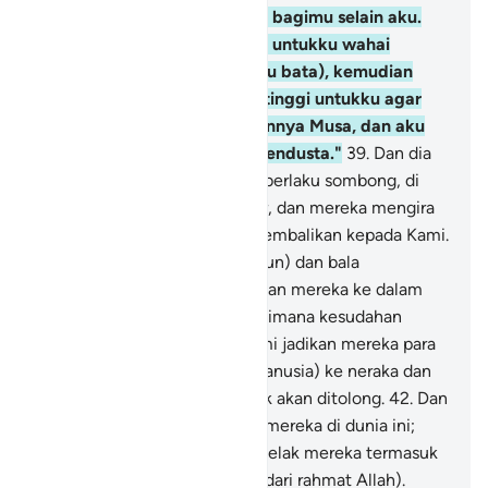
tidak mengetahui ada Tuhan bagimu selain aku.
Maka bakarkanlah tanah liat untukku wahai
Haman (untuk membuat batu bata), kemudian
buatkanlah bangunan yang tinggi untukku agar
aku dapat naik melihat Tuhannya Musa, dan aku
yakin bahwa dia termasuk pendusta."
39
.
Dan dia
(Fir'aun) dan bala tentaranya berlaku sombong, di
bumi tanpa alasan yang benar, dan mereka mengira
bahwa mereka tidak akan dikembalikan kepada Kami.
40
.
Maka Kami siksa dia (Fir'aun) dan bala
tentaranya, lalu Kami lemparkan mereka ke dalam
laut. Maka perhatikanlah bagaimana kesudahan
orang yang zalim.
41
.
Dan Kami jadikan mereka para
pemimpin yang mengajak (manusia) ke neraka dan
pada hari Kiamat mereka tidak akan ditolong.
42
.
Dan
Kami susulkan laknat kepada mereka di dunia ini;
sedangkan pada hari Kiamat kelak mereka termasuk
orang-orang yang dijauhkan (dari rahmat Allah).