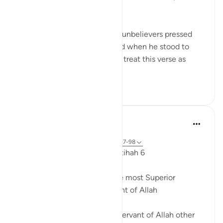
19)
The verse describes how the unbelievers pressed
upon the Prophet Mohammed when he stood to
invoke and pray to God. If we treat this verse as
quoting the...
Lihat lainnya
0
0
93
Dr. Akram Kassab
5 tahun yang lalu
·
Referensi
ayat 18:1, 72:19, 17:1, 1:5, 15:97-98
Reflections from Surah Al Fatihah 6
A state of worship is from the most Superior
positions for the Slave/Servant of Allah
There is no higher rank for a servant of Allah other