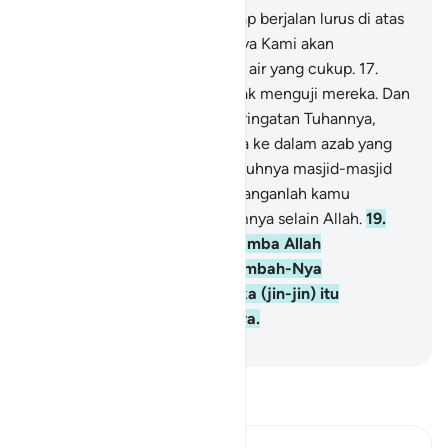
16
.
Dan sekiranya mereka tetap berjalan lurus di atas
jalan itu (agama Islam), niscaya Kami akan
mencurahkan kepada mereka air yang cukup.
17
.
Dengan (cara) itu Kami hendak menguji mereka. Dan
barangsiapa berpaling dari peringatan Tuhannya,
niscaya akan dimasukkan-Nya ke dalam azab yang
sangat berat.
18
.
Dan sesungguhnya masjid-masjid
itu adalah untuk Allah. Maka janganlah kamu
menyembah apa pun di dalamnya selain Allah.
19
.
Dan sesungguhnya ketika hamba Allah
(Muhammad) berdiri menyembah-Nya
(melaksanakan salat), mereka (jin-jin) itu
berdesakan mengerumuninya.
-
Indonesian Islamic affairs ministry
Bacalah Tafsir