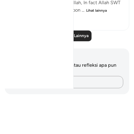
than a state of worshipping Allah, In fact Allah SWT
named His Messenger may upon ...
Lihat lainnya
15
0
1.239
Baca Pelajaran Lainnya
Catatan dan Refleksi
Anda tidak memiliki catatan atau refleksi apa pun
mengenai ayat ini.
Catatlah pikiran Anda…