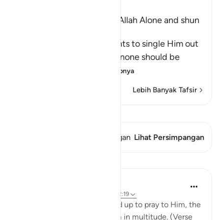
Ibn Kathir (Abridged)
The Command to worship Allah Alone and shun
Shirk
Allah commands His servants to single Him out
alone for worship and that none should be
supplicated t
…
Baca selengkapnya
Lebih Banyak Tafsir
Lihat Qiraat
Ayat ini memiliki 1 Persimpangan
Lihat Persimpangan
Pelajaran
In the Shade of the Quran
31 minggu yang lalu
·
Referensi
ayat 72:19
Yet when God's servant stood up to pray to Him, the
unbelievers pressed in on him in multitude. (Verse