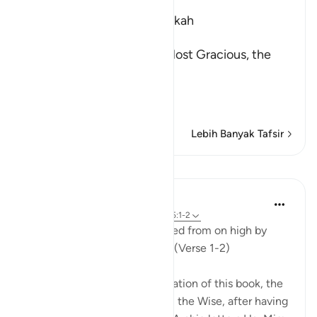
Which was revealed in Makkah
بِسْمِ اللَّهِ الرَّحْمَـنِ الرَّحِيمِ
In the Name of Allah, the Most Gracious, the
Most Merciful.
A Directive to contempla
…
Baca selengkapnya
Lebih Banyak Tafsir
Pelajaran
In the Shade of the Quran
31 minggu yang lalu
·
Referensi
ayat 45:1-2
Ha. Mim. This book is bestowed from on high by
God, the Almighty, the Wise. (Verse 1-2)
The surah mentions the revelation of this book, the
Qur'an, by God, the Almighty, the Wise, after having