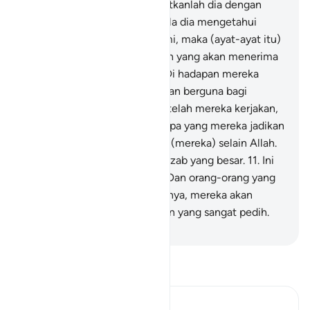
mendengarnya. Maka peringatkanlah dia dengan
azab yang pedih.
9
.
Dan apabila dia mengetahui
sedikit tentang ayat-ayat Kami, maka (ayat-ayat itu)
dijadikan olok-olok. Merekalah yang akan menerima
azab yang menghinakan.
10
.
Di hadapan mereka
neraka Jahanam, dan tidak akan berguna bagi
mereka sedikit pun apa yang telah mereka kerjakan,
dan tidak pula (bermanfaat) apa yang mereka jadikan
sebagai pelindung-pelindung (mereka) selain Allah.
Dan mereka akan mendapat azab yang besar.
11
.
Ini
(Al-Qur`an) adalah petunjuk. Dan orang-orang yang
mengingkari ayat-ayat Tuhannya, mereka akan
mendapat azab berupa siksaan yang sangat pedih.
-
Indonesian Islamic affairs ministry
Bacalah Tafsir
Ibn Kathir (Abridged)