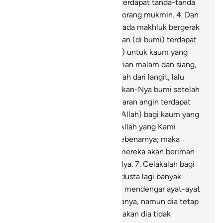
langit dan bumi benar-benar terdapat tanda-tanda
(kebesaran Allah) bagi orang-orang mukmin.
4
.
Dan
pada penciptaan dirimu dan pada makhluk bergerak
yang bernyawa yang bertebaran (di bumi) terdapat
tanda-tanda (kebesaran Allah) untuk kaum yang
meyakini,
5
.
dan pada pergantian malam dan siang,
dan hujan yang diturunkan Allah dari langit, lalu
dengan (air hujan) itu dihidupkan-Nya bumi setelah
mati (kering); dan pada perkisaran angin terdapat
pula tanda-tanda (kebesaran Allah) bagi kaum yang
mengerti.
6
.
Itulah ayat-ayat Allah yang Kami
bacakan kepadamu dengan sebenarnya; maka
dengan perkataan mana lagi mereka akan beriman
setelah Allah dan ayat-ayat-Nya.
7
.
Celakalah bagi
setiap orang yang banyak berdusta lagi banyak
berdosa,
8
.
(yaitu) orang yang mendengar ayat-ayat
Allah ketika dibacakan kepadanya, namun dia tetap
menyombongkan diri seakan-akan dia tidak