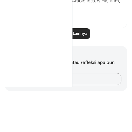
introduced the two separate Arabic letters Ha, Mim,
to point to th...
Lihat lainnya
1
0
Baca Pelajaran Lainnya
Catatan dan Refleksi
Anda tidak memiliki catatan atau refleksi apa pun
mengenai ayat ini.
Catatlah pikiran Anda…