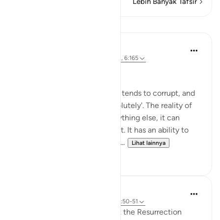
Lebih Banyak Tafsir
Pelajaran
Hammad Fahim
2 tahun yang lalu
·
Referensi
ayat 17:51, 6:165
Sincerity in leadership
Lord Acton once said: 'Power tends to corrupt, and
absolute power corrupts absolutely'. The reality of
power is such, that unlike anything else, it can
affect the person who holds it. It has an ability to
change people, their attitude...
Lihat lainnya
24
4
In the Shade of the Quran
31 minggu yang lalu
·
Referensi
ayat 17:50-51
The reply to those who doubt the Resurrection