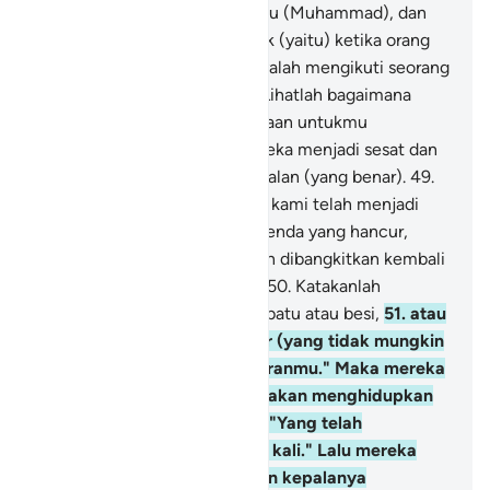
mereka mendengarkan engkau (Muhammad), dan
sewaktu mereka berbisik-bisik (yaitu) ketika orang
zalim itu berkata, "Kamu hanyalah mengikuti seorang
laki-laki yang kena sihir."
48
.
Lihatlah bagaimana
mereka membuat perumpamaan untukmu
(Muhammad); karena itu mereka menjadi sesat dan
tidak dapat lagi menemukan jalan (yang benar).
49
.
Dan mereka berkata, "Apabila kami telah menjadi
tulang-belulang dan benda-benda yang hancur,
apakah kami benar-benar akan dibangkitkan kembali
sebagai makhluk yang baru?"
50
.
Katakanlah
(Muhammad), "Jadilah kamu batu atau besi,
51
.
atau
menjadi makhluk yang besar (yang tidak mungkin
hidup kembali) menurut pikiranmu." Maka mereka
akan bertanya, "Siapa yang akan menghidupkan
kami kembali?" Katakanlah, "Yang telah
menciptakan kamu pertama kali." Lalu mereka
akan menggeleng-gelengkan kepalanya