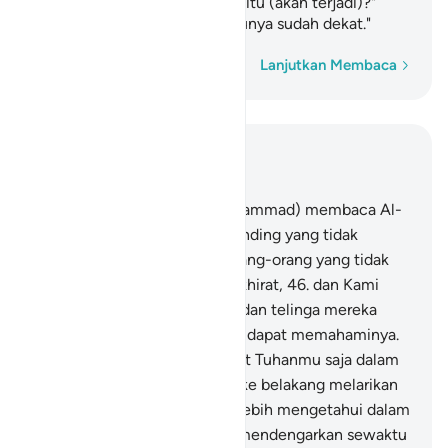
dan berkata, "Kapan (Kiamat) itu (akan terjadi)?"
Katakanlah, "Barangkali waktunya sudah dekat."
Kata demi kata
Lanjutkan Membaca
Baca dalam Konteks
Bab 17, Halaman 258, Juz 15
45
.
Dan apabila engkau (Muhammad) membaca Al-
Qur`an, Kami adakan suatu dinding yang tidak
terlihat antara engkau dan orang-orang yang tidak
beriman kepada kehidupan akhirat,
46
.
dan Kami
jadikan hati mereka tertutup dan telinga mereka
tersumbat, agar mereka tidak dapat memahaminya.
Dan apabila engkau menyebut Tuhanmu saja dalam
Al-Qur`an, mereka berpaling ke belakang melarikan
diri (karena benci).
47
.
Kami lebih mengetahui dalam
keadaan bagaimana mereka mendengarkan sewaktu