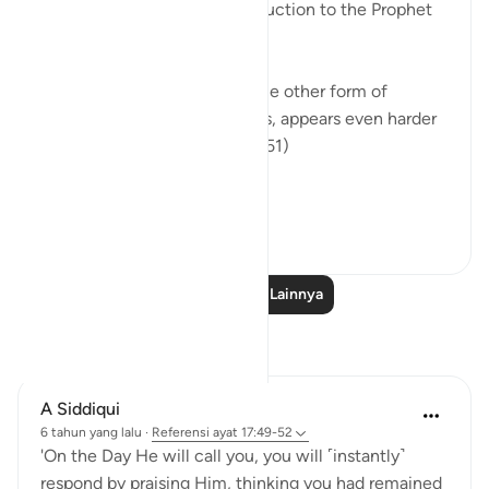
comes in the form of an instruction to the Prophet
to say to them:
"Be you stones or iron, or some other form of
creation which, to your minds, appears even harder
[to bring to life]." (Verses 50-51)
The bones an...
Lihat lainnya
0
0
Baca Pelajaran Lainnya
Refleksi
A Siddiqui
6 tahun yang lalu
·
Referensi
ayat 17:49-52
'On the Day He will call you, you will ˹instantly˺
respond by praising Him, thinking you had remained