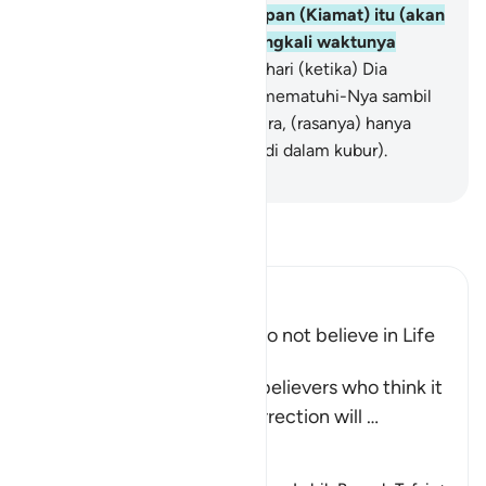
kepadamu dan berkata, "Kapan (Kiamat) itu (akan
terjadi)?" Katakanlah, "Barangkali waktunya
sudah dekat."
52
.
Yaitu pada hari (ketika) Dia
memanggil kamu, dan kamu mematuhi-Nya sambil
memuji-Nya dan kamu mengira, (rasanya) hanya
sebentar saja kamu berdiam (di dalam kubur).
-
Indonesian Islamic affairs ministry
Bacalah Tafsir
Ibn Kathir (Abridged)
Refutation of Those Who do not believe in Life
after Death
Allah tells us about the disbelievers who think it
very unlikely that the Resurrection will
…
Baca selengkapnya