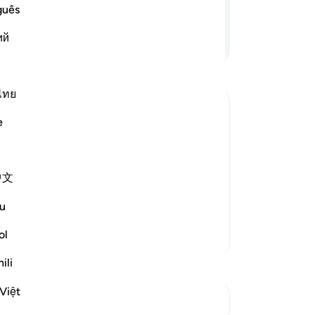
me
guês
Se
ий
Lanjutkan Membaca
ja
mu
Al
me
ไทย
ak
e
pe
ad
 descend on them, distort Allah's
ha
ir appropriate places, and alter their
中文
me
e ignorant people by making it appear
bu
u
Al
me
ol
Lebih Banyak Tafsir
me
ili
-
In
Việt
Lihat Persimpangan
Ca