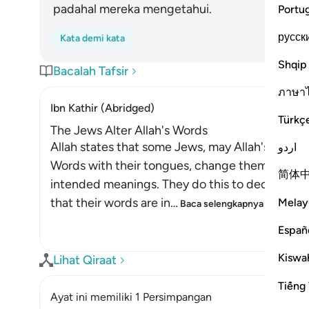
padahal mereka mengetahui.
Portu
русск
Kata demi kata
Shqip
Bacalah Tafsir
ภาษา
Ibn Kathir (Abridged)
Türkç
The Jews Alter Allah's Words
Allah states that some Jews, may Allah's curses
اردو
Words with their tongues, change them from the
简体
intended meanings. They do this to deceive th
that their words are in
…
Melay
Baca selengkapnya
Españ
Kiswah
Lihat Qiraat
Tiếng 
Ayat ini memiliki 1 Persimpangan