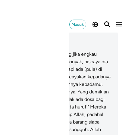
Masuk
ca dalam Konteks
 3, Halaman 54, Juz 3
.
Dan di antara Ahli Kitab ada yang jika engkau
rcayakan kepadanya harta yang banyak, niscaya dia
ngembalikannya kepadamu. Tetapi ada (pula) di
tara mereka yang jika engkau percayakan kepadanya
tu dinar, dia tidak mengembalikannya kepadamu,
cuali jika engkau selalu menagihnya. Yang demikian
u disebabkan mereka berkata, "Tidak ada dosa bagi
mi terhadap orang-orang yang buta huruf." Mereka
ngatakan hal yang dusta terhadap Allah, padahal
reka mengetahui.
76
.
Sebenarnya barang siapa
nepati janji dan bertakwa, maka sungguh, Allah