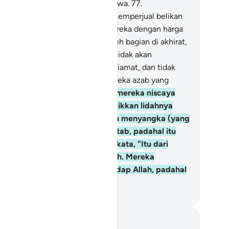
ncintai orang-orang yang bertakwa.
77
.
sungguhnya orang-orang yang memperjual belikan
nji Allah dan sumpah-sumpah mereka dengan harga
rah, mereka itu tidak memperoleh bagian di akhirat,
lah tidak akan menyapa mereka, tidak akan
mperhatikan mereka pada hari Kiamat, dan tidak
an menyucikan mereka. Bagi mereka azab yang
dih.
78
.
Dan sungguh, di antara mereka niscaya
a segolongan yang memutarbalikkan lidahnya
nya membaca Kitab, agar kamu menyangka (yang
reka baca) itu sebagian dari Kitab, padahal itu
kan dari Kitab. Dan mereka berkata, "Itu dari
lah," padahal itu bukan dari Allah. Mereka
ngatakan hal yang dusta terhadap Allah, padahal
reka mengetahui.
donesian Islamic affairs ministry
tatan dan Refleksi