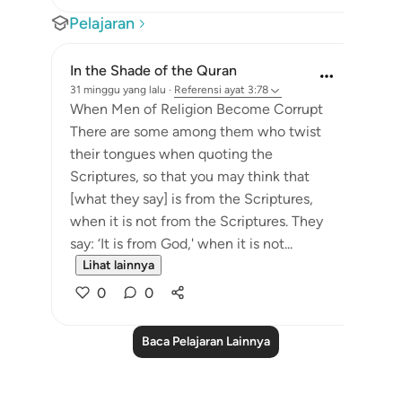
Pelajaran
In the Shade of the Quran
31 minggu yang lalu
·
Referensi
ayat 3:78
When Men of Religion Become Corrupt
There are some among them who twist
their tongues when quoting the
Scriptures, so that you may think that
[what they say] is from the Scriptures,
when it is not from the Scriptures. They
say: ‘It is from God,' when it is not...
Lihat lainnya
0
0
Baca Pelajaran Lainnya