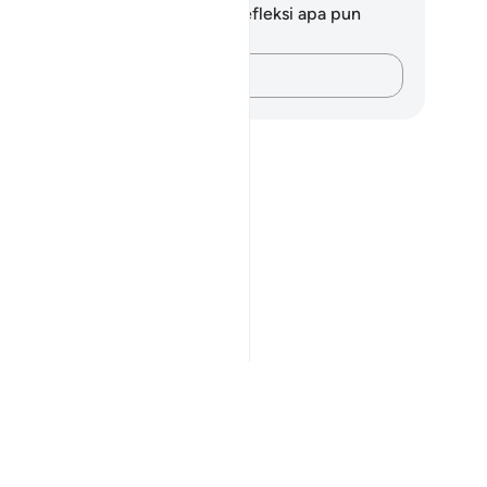
da tidak memiliki catatan atau refleksi apa pun
ngenai ayat ini.
Catatlah pikiran Anda…