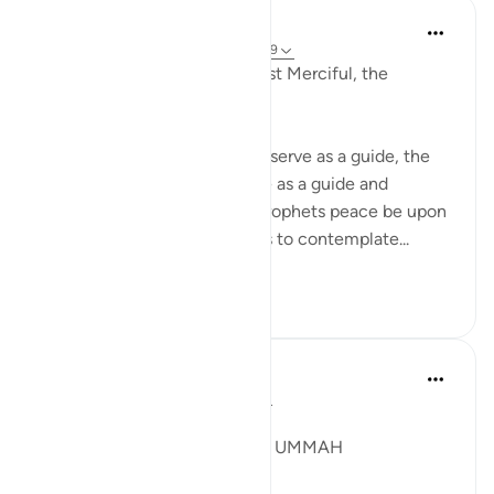
Razia Zahra
2 tahun yang lalu
·
Referensi
ayat 22:39
In the Name of Allah, the Most Merciful, the
Especially Merciful,
The stories of nations before serve as a guide, the
stories of steadfastness serve as a guide and
example, the stories of the prophets peace be upon
them all are mentioned for us to contemplate...
Lihat lainnya
14
4
Syaari Ab Rahman
tahun lalu
·
Referensi
ayat 22:38-42
JUZ 17
A GLOBAL MEETING OF THE UMMAH