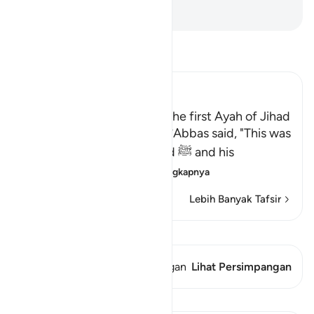
-
Indonesian Islamic affairs ministry
Bacalah Tafsir
Ibn Kathir (Abridged)
Permission to fight; this is the first Ayah of Jihad
Al-`Awfi reported that Ibn `Abbas said, "This was
revealed about Muhammad ﷺ and his
Companions, wh
…
Baca selengkapnya
Lebih Banyak Tafsir
Lihat Qiraat
Ayat ini memiliki 1 Persimpangan
Lihat Persimpangan
Pelajaran