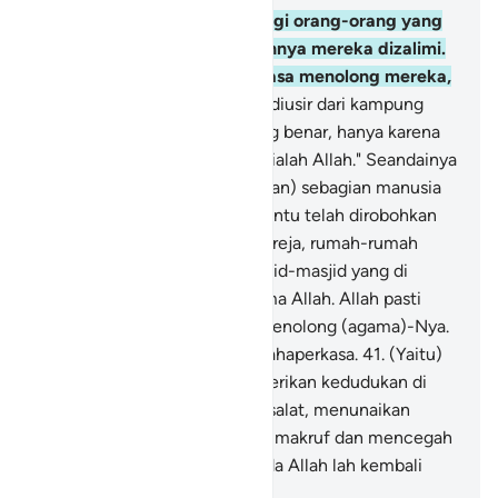
39
.
Diizinkan (berperang) bagi orang-orang yang
diperangi, karena sesungguhnya mereka dizalimi.
Dan sungguh, Allah Mahakuasa menolong mereka,
40
.
(yaitu) orang-orang yang diusir dari kampung
halamannya tanpa alasan yang benar, hanya karena
mereka berkata, "Tuhan kami ialah Allah." Seandainya
Allah tidak menolak (keganasan) sebagian manusia
dengan sebagian yang lain, tentu telah dirobohkan
biara-biara Nasrani, gereja-gereja, rumah-rumah
ibadah orang Yahudi dan masjid-masjid yang di
dalamnya banyak disebut nama Allah. Allah pasti
akan menolong orang yang menolong (agama)-Nya.
Sungguh, Allah Mahakuat, Mahaperkasa.
41
.
(Yaitu)
orang-orang yang jika Kami berikan kedudukan di
bumi, mereka melaksanakan salat, menunaikan
zakat, dan menyuruh berbuat makruf dan mencegah
dari yang mungkar; dan kepada Allah lah kembali
segala urusan.