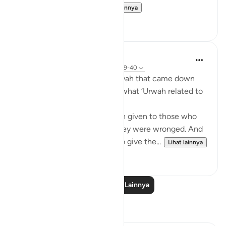
Permission [to fight]...
Lihat lainnya
0
0
Prophetic Commentary
8 tahun yang lalu
·
Referensi
ayat 22:39-40
Az-Zuhri narrates: The first ayah that came down
about fighting, according to what ‘Urwah related to
me from ‘ ishah, was:
Permission [to fight] has been given to those who
are being fought, because they were wronged. And
indeed, Allah is competent to give the...
Lihat lainnya
3
2
Baca Pelajaran Lainnya
Refleksi