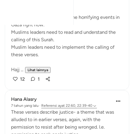
SubhanALLAH!
These verses resonate with the horrifying events in
Gaza right now.
Muslims leaders need to read and understand the
calling of this Surah.
Muslim leaders need to implement the calling of
these verses.
Hajj ...
Lihat lainnya
12
1
Hana Alasry
7 tahun yang lalu
·
Referensi
ayat 22:60, 22:39-40
These verses describe justice- a theme that was
alluded to in earlier verses, again, with the
permission to resist after being wronged. I.e.