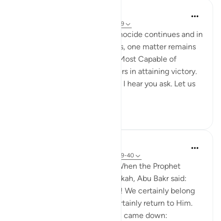
Hammad Fahim
2 tahun yang lalu
·
Referensi
ayat 22:39
As the bombardment and genocide continues and in
the midst of the uncertainties, one matter remains
certain; that Allah is indeed Most Capable of
helping our brothers and sisters in attaining victory.
'How will this genocide end?' I hear you ask. Let us
be ce...
Lihat lainnya
24
7
Prophetic Commentary
8 tahun yang lalu
·
Referensi
ayat 22:39-40
Abdullah b. ‘Abbâs narrates: When the Prophet
(saws) was driven out of Makkah, Abu Bakr said:
'They drove out their Prophet! We certainly belong
to Allah, and we will most certainly return to Him.
They will indeed perish.' Then came down: