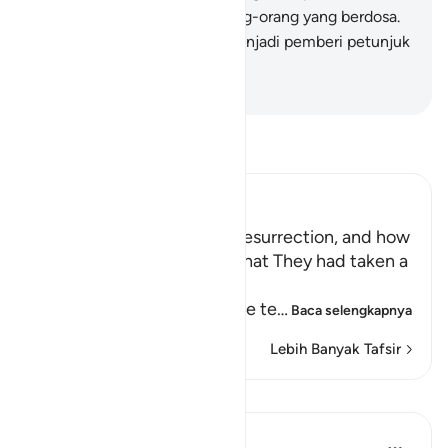
Kami adakan musuh dari orang-orang yang berdosa.
Tetapi cukuplah Tuhanmu menjadi pemberi petunjuk
dan penolong.
-
Indonesian Islamic affairs ministry
Bacalah Tafsir
Ibn Kathir (Abridged)
The Terrors of the Day of Resurrection, and how
the Wrongdoers will wish that They had taken a
Path with the Messenger
Here Allah tells us about the te
…
Baca selengkapnya
Lebih Banyak Tafsir
Pelajaran
Taimiyyah Zubair