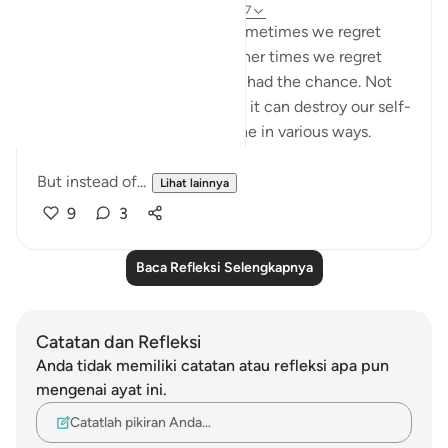
6 tahun yang lalu
·
Referensi
ayat 25:27
Regret is a painful feeling. Sometimes we regret
something we have done. Other times we regret
things we didn't do when we had the chance. Not
only does regret feel horrible, it can destroy our self-
esteem and impact our psyche in various ways.
But instead of...
Lihat lainnya
9
3
Baca Refleksi Selengkapnya
Catatan dan Refleksi
Anda tidak memiliki catatan atau refleksi apa pun
mengenai ayat ini.
Catatlah pikiran Anda…