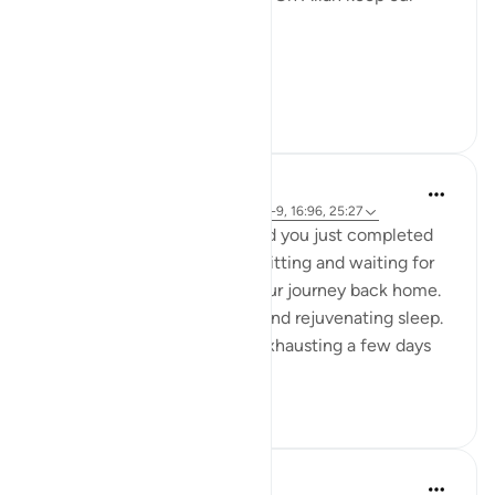
hearts clear and straight.
Aamiin.
11
2
A Siddiqui
5 tahun yang lalu
·
Referensi
ayat 88:8-9, 16:96, 25:27
Imagine you are in Mecca and you just completed
your Hajj yesterday. You are sitting and waiting for
your bus so you can begin your journey back home.
You had a night of peaceful and rejuvenating sleep.
What felt so strenuous and exhausting a few days
ago is n...
Lihat lainnya
34
5
A Siddiqui