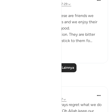
3 tahun yang lalu
·
Referensi
ayat 25:27-29
Friends are of three kinds:
1. Those that are like food. These are friends we
need, they are part of our lives and we enjoy their
company. But moderation is good.
2. Those that are like medication. They are bitter
because of their honesty but stick to them fo...
Lihat lainnya
26
5
Baca Pelajaran Lainnya
Refleksi
gemi hartojo
5 tahun yang lalu
·
Referensi
ayat 25:27
Subhannallah we humans always regret what we do
and yet we keep repeating it. Oh Allah keep our