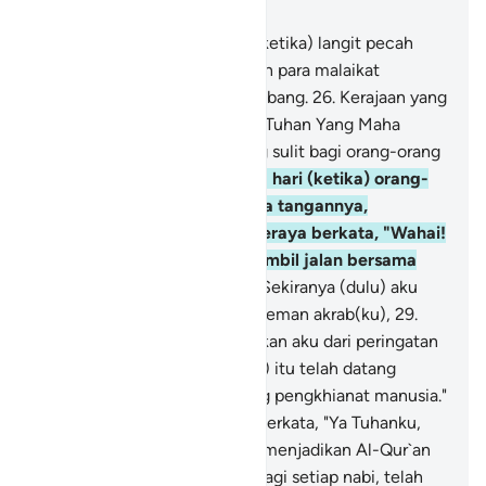
Bab 25, Halaman 326, Juz 19
25
.
Dan (ingatlah) pada hari (ketika) langit pecah
mengeluarkan kabut putih dan para malaikat
diturunkan (secara) bergelombang.
26
.
Kerajaan yang
hak pada hari itu adalah milik Tuhan Yang Maha
Pengasih. Dan itulah hari yang sulit bagi orang-orang
kafir.
27
.
Dan (ingatlah) pada hari (ketika) orang-
orang zalim menggigit kedua tangannya,
(menyesali perbuatannya) seraya berkata, "Wahai!
Sekiranya (dulu) aku mengambil jalan bersama
Rasul.
28
.
Wahai celaka aku! Sekiranya (dulu) aku
tidak menjadikan si fulan itu teman akrab(ku),
29
.
sungguh, dia telah menyesatkan aku dari peringatan
(Al-Qur`an) ketika (Al-Qur`an) itu telah datang
kepadaku. Dan setan memang pengkhianat manusia."
30
.
Dan Rasul (Muhammad) berkata, "Ya Tuhanku,
sesungguhnya kaumku telah menjadikan Al-Qur`an
ini diabaikan."
31
.
Begitulah, bagi setiap nabi, telah