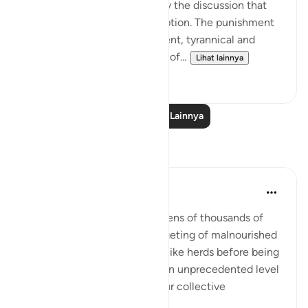
omitted, but it is explained by the discussion that
follows on tyranny and corruption. The punishment
inflicted by God on the insolent, tyrannical and
corrupt communities is a law of...
Lihat lainnya
0
0
Baca Pelajaran Lainnya
Refleksi
Hammad Fahim
tahun lalu
·
Referensi
ayat 89:6-14
The deliberate starvation of tens of thousands of
women and children, the targeting of malnourished
aid seekers, forced to queue like herds before being
rounded up and shot, marks an unprecedented level
of depravity. It is a stain on our collective
conscience....
Lihat lainnya