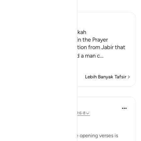
Bacalah Tafsir
Ibn Kathir (Abridged)
Which was revealed in Makkah
Recitation of Surat Al-Fajr in the Prayer
An-Nasa'i recorded a narration from Jabir that
Mu`adh prayed a prayer and a man c
…
Baca selengkapnya
Lebih Banyak Tafsir
Pelajaran
In the Shade of the Quran
31 minggu yang lalu
·
Referensi
ayat 89:6-8
Swift Punishment of Tyranny
The subject of the oath in the opening verses is