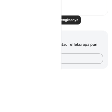
26
13
Baca Refleksi Selengkapnya
Catatan dan Refleksi
Anda tidak memiliki catatan atau refleksi apa pun
mengenai ayat ini.
Catatlah pikiran Anda…
Notes