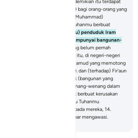
berlalu.
5
.
Adakah pada yang demikian itu terdapat
sumpah (yang dapat diterima) bagi orang-orang yang
berakal?
6
.
Tidakkah engkau (Muhammad)
memperhatikan bagaimana Tuhanmu berbuat
terhadap (kaum) 'Ād?
7
.
(yaitu) penduduk Iram
(ibukota kaum 'Ād) yang mempunyai bangunan-
bangunan yang tinggi,
8
.
yang belum pernah
dibangun (suatu kota) seperti itu, di negeri-negeri
lain,
9
.
dan (terhadap) kaum Samud yang memotong
batu-batu besar di lembah,
10
.
dan (terhadap) Fir'aun
yang mempunyai pasak-pasak (bangunan yang
besar),
11
.
yang berbuat sewenang-wenang dalam
negeri,
12
.
lalu mereka banyak berbuat kerusakan
dalam negeri itu,
13
.
karena itu Tuhanmu
menimpakan cemeti azab kepada mereka,
14
.
sungguh, Tuhanmu benar-benar mengawasi.
-
Indonesian Islamic affairs ministry