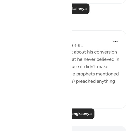
Baca Pelajaran Lainnya
Refleksi
A N
35 minggu yang lalu
·
Referensi
ayat 98:4-5
I was listening to a sheikh talk about his conversion
to Islam and he mentioned that he never believed in
the trinity as a Christian because it didn't make
sense to him since none of the prophets mentioned
in the Bible (i.e. Musa, Ibrahim) preached anything
ot...
Lihat lainnya
4
2
417
Baca Refleksi Selengkapnya