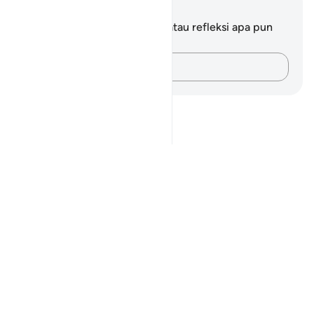
Catatan dan Refleksi
Anda tidak memiliki catatan atau refleksi apa pun
mengenai ayat ini.
Catatlah pikiran Anda…
Notes
placeholders
close