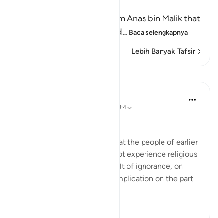
Ubayy
Imam Ahmad recorded from Anas bin Malik that
the Messenger of Allah said
…
Baca selengkapnya
Lebih Banyak Tafsir
Pelajaran
In the Shade of the Quran
31 minggu yang lalu
·
Referensi
ayat 98:4
Internal Division and Hostility
The surah goes on to state that the people of earlier
revelations in particular did not experience religious
conflict and division as a result of ignorance, on
their part, or confusion or complication on the part
of their relig...
Lihat lainnya
0
0
196