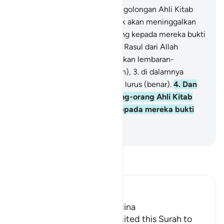
1
.
Orang-orang yang kafir dari golongan Ahli Kitab
dan orang-orang musyrik tidak akan meninggalkan
(agama mereka) sampai datang kepada mereka bukti
yang nyata,
2
.
(yaitu) seorang Rasul dari Allah
(Muhammad) yang membacakan lembaran-
lembaran yang suci (Al-Qur`an),
3
.
di dalamnya
terdapat (isi) kitab-kitab yang lurus (benar).
4
.
Dan
tidaklah terpecah belah orang-orang Ahli Kitab
melainkan setelah datang kepada mereka bukti
yang nyata.
-
Indonesian Islamic affairs ministry
Bacalah Tafsir
Ibn Kathir (Abridged)
Which was revealed in Madina
The Messenger of Allah recited this Surah to