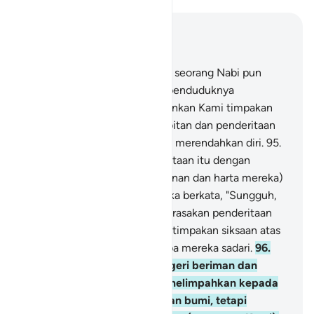
Baca dalam Konteks
Bab 7, Halaman 147, Juz 9
94
.
Dan Kami tidak mengutus seorang Nabi pun
kepada sesuatu negeri, (lalu penduduknya
mendustakan Nabi itu), melainkan Kami timpakan
kepada penduduknya kesempitan dan penderitaan
agar mereka (tunduk dengan) merendahkan diri.
95
.
Kemudian Kami ganti penderitaan itu dengan
kesenangan sehingga (keturunan dan harta mereka)
bertambah banyak, lalu mereka berkata, "Sungguh,
nenek moyang kami telah merasakan penderitaan
dan kesenangan," maka Kami timpakan siksaan atas
mereka dengan tiba-tiba tanpa mereka sadari.
96
.
Dan sekiranya penduduk negeri beriman dan
bertakwa, pasti Kami akan melimpahkan kepada
mereka berkah dari langit dan bumi, tetapi