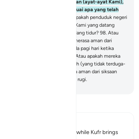
ternyata mereka mendustakan (ayat-ayat Kami),
maka Kami siksa mereka sesuai apa yang telah
mereka kerjakan.
97
.
Maka apakah penduduk negeri
itu merasa aman dari siksaan Kami yang datang
malam hari ketika mereka sedang tidur?
98
.
Atau
apakah penduduk negeri itu merasa aman dari
siksaan Kami yang datang pada pagi hari ketika
mereka sedang bermain?
99
.
Atau apakah mereka
merasa aman dari siksaan Allah (yang tidak terduga-
duga)? Tidak ada yang merasa aman dari siksaan
Allah selain orang-orang yang rugi.
-
Indonesian Islamic affairs ministry
Bacalah Tafsir
Ibn Kathir (Abridged)
Blessings come with Faith, while Kufr brings