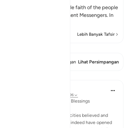
Torment
Allah mentions here the little faith of the people
of the towns to whom He sent Messengers. In
ano
…
Baca selengkapnya
Lebih Banyak Tafsir
Lihat Qiraat
Ayat ini memiliki 1 Persimpangan
Lihat Persimpangan
Pelajaran
In the Shade of the Quran
31 minggu yang lalu
·
Referensi
ayat 7:96
A Sure Way to Receive God's Blessings
"Yet had the people of those cities believed and
been God-fearing, We would indeed have opened