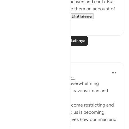
up for them blessings out of heaven and earth. But
they disbelieved, so We smote them on account of
what they had been doing....
Lihat lainnya
0
0
Baca Pelajaran Lainnya
Refleksi
Sarah R
5 tahun yang lalu
·
Referensi
ayat 7:96
The ingredients to receiving overwhelming
blessings from the earth and heavens: iman and
taqwa.
When we feel that life has become restricting and
counting the blessings around us is becoming
difficult, we should ask ourselves how our iman and
taqwa is doing. ...
Lihat lainnya