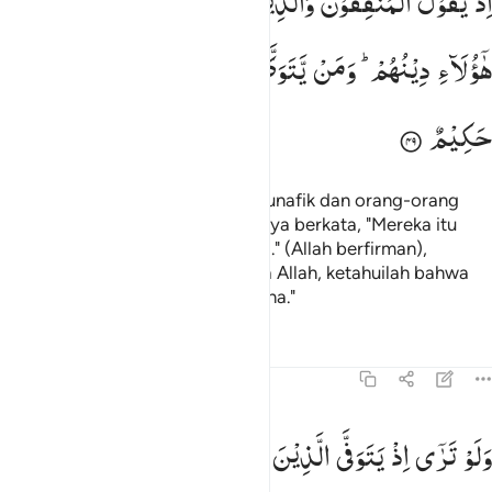
اِذْ
یَقُوْلُ
الْمُنٰفِقُوْنَ
وَالَّذِیْنَ
فِیْ
قُلُوْبِهِمْ
مَّرَضٌ
غَرَّ
ِذْ يَقُولُ ٱلْمُنَـٰفِقُونَ وَٱلَّذِينَ فِى قُلُوبِهِم مَّرَضٌ غَرَّ هَـٰٓؤُلَآءِ دِينُهُمْ ۗ وَمَن يَت
هٰۤؤُلَآءِ
دِیْنُهُمْ ؕ
وَمَنْ
یَّتَوَكَّلْ
عَلَی
اللّٰهِ
فَاِنَّ
اللّٰهَ
عَزِیْزٌ
حَكِیْمٌ
(Ingatlah), ketika orang-orang munafik dan orang-orang
yang ada penyakit di dalam hatinya berkata, "Mereka itu
(orang mukmin) ditipu agamanya." (Allah berfirman),
"Barang siapa bertawakal kepada Allah, ketahuilah bahwa
Allah Mahaperkasa, Mahabijaksana."
Tafsir
Pelajaran
Refleksi
8:50
لو ترى اذ يتوفى الذين كفروا الملايكة يضربون وجوههم وادبارهم وذوقوا
وَلَوْ
تَرٰۤی
اِذْ
یَتَوَفَّی
الَّذِیْنَ
كَفَرُوا ۙ
الْمَلٰٓىِٕكَةُ
یَضْرِبُوْنَ
َلَوْ تَرَىٰٓ إِذْ يَتَوَفَّى ٱلَّذِينَ كَفَرُوا۟ ۙ ٱلْمَلَـٰٓئِكَةُ يَضْرِبُونَ وُج