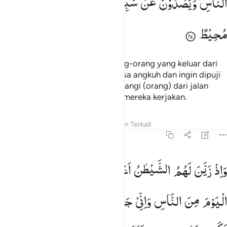
النَّاسِ
وَیَصُدُّوْنَ
عَنْ
سَبِیْلِ
اللّٰهِ ؕ
وَاللّٰهُ
بِمَا
یَعْمَلُوْنَ
مُحِیْطٌ
Dan janganlah kamu seperti orang-orang yang keluar dari
kampung halamannya dengan rasa angkuh dan ingin dipuji
orang (ria) serta menghalang-halangi (orang) dari jalan
Allah. Allah meliputi segala yang mereka kerjakan.
Tafsir
Pelajaran
Refleksi
Konten Terkait
8:48
اذ زين لهم الشيطان اعمالهم وقال لا غالب لكم اليوم من الناس واني ج
وَاِذْ
زَیَّنَ
لَهُمُ
الشَّیْطٰنُ
اَعْمَالَهُمْ
وَقَالَ
لَا
غَالِبَ
لَكُمُ
َإِذْ زَيَّنَ لَهُمُ ٱلشَّيْطَـٰنُ أَعْمَـٰلَهُمْ وَقَالَ لَا غَالِبَ لَكُمُ ٱلْيَوْمَ مِ
الْیَوْمَ
مِنَ
النَّاسِ
وَاِنِّیْ
جَارٌ
لَّكُمْ ۚ
فَلَمَّا
تَرَآءَتِ
الْفِئَتٰنِ