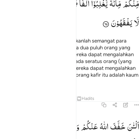
مِّنْكُمْ
مِّائَةٌ
یَّغْلِبُوْۤا
اَلْفًا
مِّنَ
الَّذِیْنَ
كَفَرُوْا
بِاَنَّهُمْ
قَوْمٌ
لَّا
یَفْقَهُوْنَ
Wahai Nabi (Muhammad)! Kobarkanlah semangat para
mukmin untuk berperang. Jika ada dua puluh orang yang
sabar di antara kamu, niscaya mereka dapat mengalahkan
dua ratus orang musuh. Dan jika ada seratus orang (yang
sabar) di antara kamu, niscaya mereka dapat mengalahkan
seribu orang kafir, karena orang-orang kafir itu adalah kaum
yang tidak mengerti.
1
Tafsir
Pelajaran
Refleksi
Qiraat
Hadits
8:66
لان خفف الله عنكم وعلم ان فيكم ضعفا فان يكن منكم ماية صابرة يغلبوا 
اَلْـٰٔنَ
خَفَّفَ
اللّٰهُ
عَنْكُمْ
وَعَلِمَ
اَنَّ
فِیْكُمْ
ضَعْفًا ؕ
فَاِنْ
لْـَٔـٰنَ خَفَّفَ ٱللَّهُ عَنكُمْ وَعَلِمَ أَنَّ فِيكُمْ ضَعْفًۭا ۚ فَإِن يَكُن مِّنكُم مِّا۟