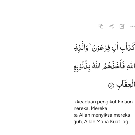
Nya,
Tafsir
Pelajaran
Refleksi
8:52
داب ال فرعون والذين من قبلهم كفروا بايات الله فاخذهم الله بذنوبهم ا
كَدَاْبِ
اٰلِ
فِرْعَوْنَ ۙ
وَالَّذِیْنَ
مِنْ
قَبْلِهِمْ ؕ
كَفَرُوْا
بِاٰیٰتِ
َدَأْبِ ءَالِ فِرْعَوْنَ ۙ وَٱلَّذِينَ مِن قَبْلِهِمْ ۚ كَفَرُوا۟ بِـَٔايَـٰتِ ٱللّ
اللّٰهِ
فَاَخَذَهُمُ
اللّٰهُ
بِذُنُوْبِهِمْ ؕ
اِنَّ
اللّٰهَ
قَوِیٌّ
شَدِیْدُ
الْعِقَابِ
(Keadaan mereka) serupa dengan keadaan pengikut Fir'aun
dan orang-orang yang sebelum mereka. Mereka
mengingkari ayat-ayat Allah, maka Allah menyiksa mereka
disebabkan dosa-dosanya. Sungguh, Allah Maha Kuat lagi
sangat keras siksa-Nya.