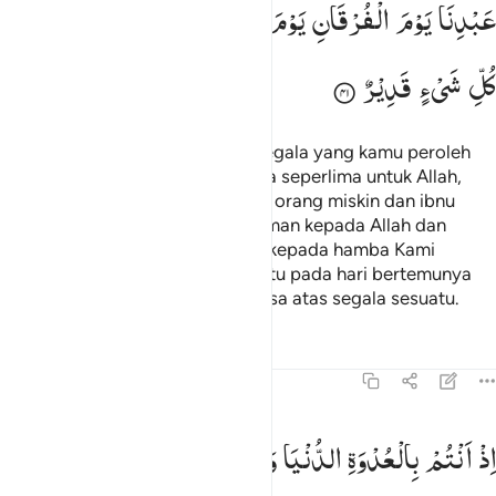
عَبْدِنَا
یَوْمَ
الْفُرْقَانِ
یَوْمَ
الْتَقَی
الْجَمْعٰنِ ؕ
وَاللّٰهُ
عَلٰی
كُلِّ
شَیْءٍ
قَدِیْرٌ
Dan ketahuilah, sesungguhnya segala yang kamu peroleh
sebagai rampasan perang,
maka seperlima untuk Allah,
1
Rasul, kerabat Rasul, anak yatim, orang miskin dan ibnu
sabil,
(demikian) jika kamu beriman kepada Allah dan
2
kepada apa yang Kami turunkan kepada hamba Kami
(Muhammad) di hari furqan,
yaitu pada hari bertemunya
3
dua pasukan. Dan Allah Mahakuasa atas segala sesuatu.
Tafsir
Pelajaran
Refleksi
8:42
ذ انتم بالعدوة الدنيا وهم بالعدوة القصوى والركب اسفل منكم ولو تواع
اِذْ
اَنْتُمْ
بِالْعُدْوَةِ
الدُّنْیَا
وَهُمْ
بِالْعُدْوَةِ
الْقُصْوٰی
ِذْ أَنتُم بِٱلْعُدْوَةِ ٱلدُّنْيَا وَهُم بِٱلْعُدْوَةِ ٱلْقُصْوَىٰ وَٱلرَّكْبُ أَسْفَلَ مِنكُمْ ۚ وَ