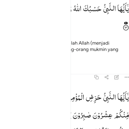
ا ايها النبي حسبك الله ومن اتبعك من المومنين ٦٤
یٰۤاَیُّهَا
النَّبِیُّ
حَسْبُكَ
اللّٰهُ
وَمَنِ
اتَّبَعَكَ
مِنَ
الْمُؤْمِنِیْنَ
َـٰٓأَيُّهَا ٱلنَّبِىُّ حَسْبُكَ ٱللَّهُ وَمَنِ ٱتَّبَعَكَ مِنَ ٱلْمُؤْمِنِينَ ٦٤
Wahai Nabi (Muhammad)! Cukuplah Allah (menjadi
pelindung) bagimu dan bagi orang-orang mukmin yang
mengikutimu.
Tafsir
Pelajaran
Refleksi
8:65
ا ايها النبي حرض المومنين على القتال ان يكن منكم عشرون صابرون يغلبو
یٰۤاَیُّهَا
النَّبِیُّ
حَرِّضِ
الْمُؤْمِنِیْنَ
عَلَی
الْقِتَالِ ؕ
اِنْ
یَّكُنْ
َـٰٓأَيُّهَا ٱلنَّبِىُّ حَرِّضِ ٱلْمُؤْمِنِينَ عَلَى ٱلْقِتَالِ ۚ إِن يَكُن مِّنكُمْ عِشْرُونَ صَـٰ
مِّنْكُمْ
عِشْرُوْنَ
صٰبِرُوْنَ
یَغْلِبُوْا
مِائَتَیْنِ ۚ
وَاِنْ
یَّكُنْ