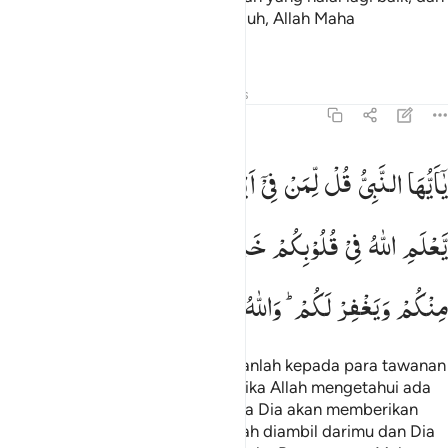
bertakwalah kepada Allah. Sungguh, Allah Maha
Pengampun, Maha Penyayang.
Tafsir
Pelajaran
Refleksi
Hadits
8:70
ا ايها النبي قل لمن في ايديكم من الاسرى ان يعلم الله في قلوبكم خيرا
یٰۤاَیُّهَا
النَّبِیُّ
قُلْ
لِّمَنْ
فِیْۤ
اَیْدِیْكُمْ
مِّنَ
الْاَسْرٰۤی ۙ
اِنْ
َـٰٓأَيُّهَا ٱلنَّبِىُّ قُل لِّمَن فِىٓ أَيْدِيكُم مِّنَ ٱلْأَسْرَىٰٓ إِن يَعْلَمِ ٱللَّهُ فِى قُلُوبِك
یَّعْلَمِ
اللّٰهُ
فِیْ
قُلُوْبِكُمْ
خَیْرًا
یُّؤْتِكُمْ
خَیْرًا
مِّمَّاۤ
اُخِذَ
مِنْكُمْ
وَیَغْفِرْ
لَكُمْ ؕ
وَاللّٰهُ
غَفُوْرٌ
رَّحِیْمٌ
Wahai Nabi (Muhammad)! Katakanlah kepada para tawanan
perang yang ada di tanganmu, "Jika Allah mengetahui ada
kebaikan di dalam hatimu, niscaya Dia akan memberikan
yang lebih baik dari apa yang telah diambil darimu dan Dia