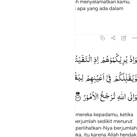
dalam urusan itu, tetapi Allah telah menyelamatkan kamu.
Sungguh, Allah Maha Mengetahui apa yang ada dalam
hatimu.
Tafsir
Pelajaran
Refleksi
8:44
اذ يريكموهم اذ التقيتم في اعينكم قليلا ويقللكم في اعينهم ليقضي الله ا
وَاِذْ
یُرِیْكُمُوْهُمْ
اِذِ
الْتَقَیْتُمْ
فِیْۤ
اَعْیُنِكُمْ
قَلِیْلًا
َإِذْ يُرِيكُمُوهُمْ إِذِ ٱلْتَقَيْتُمْ فِىٓ أَعْيُنِكُمْ قَلِيلًۭا وَيُقَلِّلُكُمْ فِىٓ 
وَّیُقَلِّلُكُمْ
فِیْۤ
اَعْیُنِهِمْ
لِیَقْضِیَ
اللّٰهُ
اَمْرًا
كَانَ
مَفْعُوْلًا ؕ
وَاِلَی
اللّٰهِ
تُرْجَعُ
الْاُمُوْرُ
Dan ketika Allah memperlihatkan mereka kepadamu, ketika
kamu berjumpa dengan mereka berjumlah sedikit menurut
penglihatan matamu dan kamu diperlihatkan-Nya berjumlah
sedikit menurut penglihatan mereka, itu karena Allah hendak