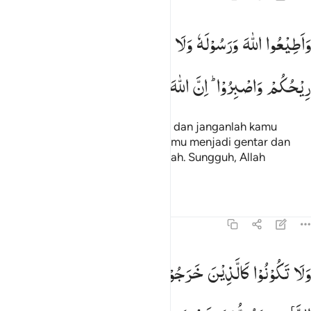
اطيعوا الله ورسوله ولا تنازعوا فتفشلوا وتذهب ريحكم واصبروا ان الله م
وَاَطِیْعُوا
اللّٰهَ
وَرَسُوْلَهٗ
وَلَا
تَنَازَعُوْا
فَتَفْشَلُوْا
وَتَذْهَبَ
َأَطِيعُوا۟ ٱللَّهَ وَرَسُولَهُۥ وَلَا تَنَـٰزَعُوا۟ فَتَفْشَلُوا۟ وَتَذْهَبَ رِ
رِیْحُكُمْ
وَاصْبِرُوْا ؕ
اِنَّ
اللّٰهَ
مَعَ
الصّٰبِرِیْنَ
Dan taatilah Allah dan Rasul-Nya dan janganlah kamu
berselisih, yang menyebabkan kamu menjadi gentar dan
kekuatanmu hilang dan bersabarlah. Sungguh, Allah
bersama orang-orang sabar.
Tafsir
Pelajaran
Refleksi
8:47
لا تكونوا كالذين خرجوا من ديارهم بطرا ورياء الناس ويصدون عن سبيل ا
وَلَا
تَكُوْنُوْا
كَالَّذِیْنَ
خَرَجُوْا
مِنْ
دِیَارِهِمْ
بَطَرًا
وَّرِئَآءَ
َلَا تَكُونُوا۟ كَٱلَّذِينَ خَرَجُوا۟ مِن دِيَـٰرِهِم بَطَرًۭا وَرِئَآءَ ٱلنَّاسِ وَيَصُدُّونَ