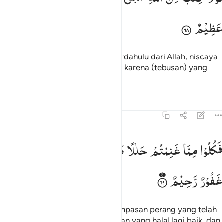
عَظِیْمٌ
Sekiranya tidak ada ketetapan terdahulu dari Allah, niscaya
kamu ditimpa siksaan yang besar karena (tebusan) yang
kamu ambil.
Tafsir
Pelajaran
Refleksi
8:69
كلوا مما غنمتم حلالا طيبا واتقوا الله ان الله غفور رحيم ٦٩
فَكُلُوْا
مِمَّا
غَنِمْتُمْ
حَلٰلًا
طَیِّبًا ۖؗ
وَّاتَّقُوا
اللّٰهَ ؕ
اِنَّ
اللّٰهَ
َكُلُوا۟ مِمَّا غَنِمْتُمْ حَلَـٰلًۭا طَيِّبًۭا ۚ وَٱتَّقُوا۟ ٱللَّهَ ۚ إِنَّ ٱللَّهَ غَفُو
غَفُوْرٌ
رَّحِیْمٌ
Maka makanlah dari sebagian rampasan perang yang telah
kamu peroleh itu, sebagai makanan yang halal lagi baik, dan