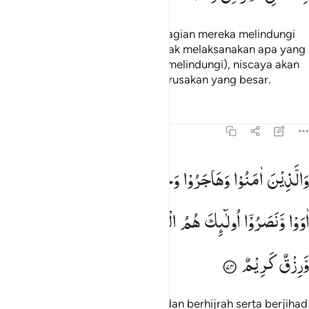
Dan orang-orang yang kafir, sebagian mereka melindungi
sebagian yang lain. Jika kamu tidak melaksanakan apa yang
telah diperintahkan Allah (saling melindungi), niscaya akan
terjadi kekacauan di bumi dan kerusakan yang besar.
Tafsir
Pelajaran
Refleksi
8:74
الذين امنوا وهاجروا وجاهدوا في سبيل الله والذين اووا ونصروا اولايك 
وَالَّذِیْنَ
اٰمَنُوْا
وَهَاجَرُوْا
وَجٰهَدُوْا
فِیْ
سَبِیْلِ
اللّٰهِ
وَالَّذِیْنَ
َٱلَّذِينَ ءَامَنُوا۟ وَهَاجَرُوا۟ وَجَـٰهَدُوا۟ فِى سَبِيلِ ٱللَّهِ وَٱلَّذِينَ ءَاوَوا۟
اٰوَوْا
وَّنَصَرُوْۤا
اُولٰٓىِٕكَ
هُمُ
الْمُؤْمِنُوْنَ
حَقًّا ؕ
لَهُمْ
مَّغْفِرَةٌ
وَّرِزْقٌ
كَرِیْمٌ
Dan orang-orang yang beriman dan berhijrah serta berjihad