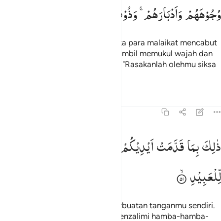
وُجُوْهَهُمْ
وَاَدْبَارَهُمْ ۚ
وَذُوْقُوْا
عَذَابَ
الْحَرِیْقِ
Dan sekiranya kamu melihat ketika para malaikat mencabut
nyawa orang-orang yang kafir sambil memukul wajah dan
punggung mereka (dan berkata), "Rasakanlah olehmu siksa
neraka yang membakar."
Tafsir
Pelajaran
Refleksi
Qiraat
8:51
الك بما قدمت ايديكم وان الله ليس بظلام للعبيد ٥١
ذٰلِكَ
بِمَا
قَدَّمَتْ
اَیْدِیْكُمْ
وَاَنَّ
اللّٰهَ
لَیْسَ
بِظَلَّامٍ
َٰلِكَ بِمَا قَدَّمَتْ أَيْدِيكُمْ وَأَنَّ ٱللَّهَ لَيْسَ بِظَلَّـٰمٍۢ لِّلْعَبِيدِ ٥١
لِّلْعَبِیْدِ
Demikian itu disebabkan oleh perbuatan tanganmu sendiri.
Dan sesungguhnya Allah tidak menzalimi hamba-hamba-