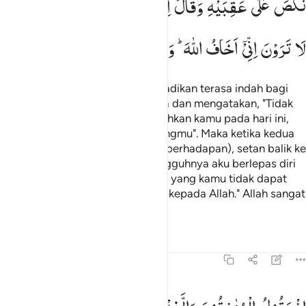
نَكَصَ
عَلٰی
عَقِبَیْهِ
وَقَالَ
اِنِّیْ
بَرِیْٓءٌ
مِّنْكُمْ
اِنِّیْۤ
اَرٰی
مَا
لَا
تَرَوْنَ
اِنِّیْۤ
اَخَافُ
اللّٰهَ ؕ
وَاللّٰهُ
شَدِیْدُ
الْعِقَابِ
Dan (ingatlah) ketika setan menjadikan terasa indah bagi
mereka perbuatan (dosa) mereka dan mengatakan, "Tidak
ada (orang) yang dapat mengalahkan kamu pada hari ini,
dan sungguh, aku adalah penolongmu". Maka ketika kedua
pasukan itu telah saling melihat (berhadapan), setan balik ke
belakang seraya berkata, "Sesungguhnya aku berlepas diri
dari kamu; aku dapat melihat apa yang kamu tidak dapat
melihat; sesungguhnya aku takut kepada Allah." Allah sangat
keras siksa-Nya.
Tafsir
Pelajaran
Refleksi
8:49
ذ يقول المنافقون والذين في قلوبهم مرض غر هاولاء دينهم ومن يتوكل عل