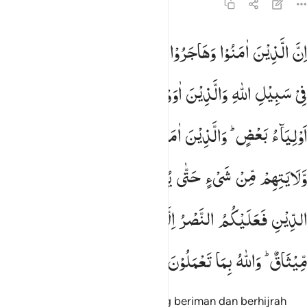
8:72
ن الذين امنوا وهاجروا وجاهدوا باموالهم وانفسهم في سبيل الله والذين
اِنَّ
الَّذِیْنَ
اٰمَنُوْا
وَهَاجَرُوْا
وَجٰهَدُوْا
بِاَمْوَالِهِمْ
وَاَنْفُسِهِمْ
ِنَّ ٱلَّذِينَ ءَامَنُوا۟ وَهَاجَرُوا۟ وَجَـٰهَدُوا۟ بِأَمْوَٰلِهِمْ وَأَنفُسِهِمْ فِى سَبِيلِ ٱلل
فِیْ
سَبِیْلِ
اللّٰهِ
وَالَّذِیْنَ
اٰوَوْا
وَّنَصَرُوْۤا
اُولٰٓىِٕكَ
بَعْضُهُمْ
اَوْلِیَآءُ
بَعْضٍ ؕ
وَالَّذِیْنَ
اٰمَنُوْا
وَلَمْ
یُهَاجِرُوْا
مَا
لَكُمْ
مِّنْ
وَّلَایَتِهِمْ
مِّنْ
شَیْءٍ
حَتّٰی
یُهَاجِرُوْا ۚ
وَاِنِ
اسْتَنْصَرُوْكُمْ
فِی
الدِّیْنِ
فَعَلَیْكُمُ
النَّصْرُ
اِلَّا
عَلٰی
قَوْمٍ
بَیْنَكُمْ
وَبَیْنَهُمْ
مِّیْثَاقٌ ؕ
وَاللّٰهُ
بِمَا
تَعْمَلُوْنَ
بَصِیْرٌ
Sesungguhnya orang-orang yang beriman dan berhijrah