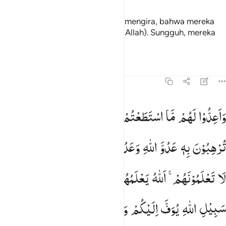
Dan janganlah orang-orang kafir mengira, bahwa mereka
akan dapat lolos (dari kekuasaan Allah). Sungguh, mereka
tidak dapat melemahkan (Allah).
Tafsir
Pelajaran
Refleksi
Qiraat
8:60
اعدوا لهم ما استطعتم من قوة ومن رباط الخيل ترهبون به عدو الله وعد
وَاَعِدُّوْا
لَهُمْ
مَّا
اسْتَطَعْتُمْ
مِّنْ
قُوَّةٍ
وَّمِنْ
رِّبَاطِ
الْخَیْلِ
َأَعِدُّوا۟ لَهُم مَّا ٱسْتَطَعْتُم مِّن قُوَّةٍۢ وَمِن رِّبَاطِ ٱلْخَيْلِ تُرْهِبُونَ بِهِۦ عَدُوَّ
تُرْهِبُوْنَ
بِهٖ
عَدُوَّ
اللّٰهِ
وَعَدُوَّكُمْ
وَاٰخَرِیْنَ
مِنْ
دُوْنِهِمْ ۚ
لَا
تَعْلَمُوْنَهُمْ ۚ
اَللّٰهُ
یَعْلَمُهُمْ ؕ
وَمَا
تُنْفِقُوْا
مِنْ
شَیْءٍ
فِیْ
سَبِیْلِ
اللّٰهِ
یُوَفَّ
اِلَیْكُمْ
وَاَنْتُمْ
لَا
تُظْلَمُوْنَ