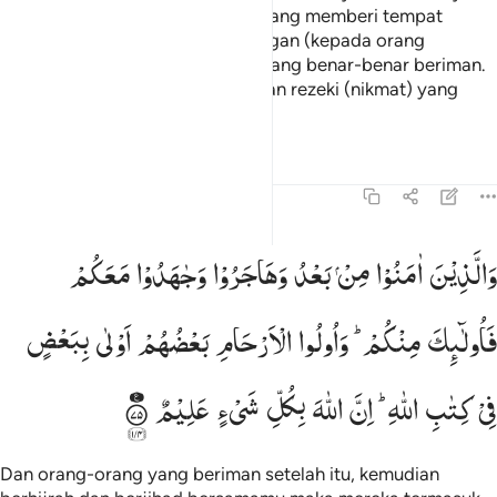
di jalan Allah, dan orang-orang yang memberi tempat
kediaman dan memberi pertolongan (kepada orang
Muhajirin), mereka itulah orang yang benar-benar beriman.
Mereka memperoleh ampunan dan rezeki (nikmat) yang
mulia.
Tafsir
Pelajaran
Refleksi
8:75
الذين امنوا من بعد وهاجروا وجاهدوا معكم فاولايك منكم واولو الارحا
وَالَّذِیْنَ
اٰمَنُوْا
مِنْ
بَعْدُ
وَهَاجَرُوْا
وَجٰهَدُوْا
مَعَكُمْ
َٱلَّذِينَ ءَامَنُوا۟ مِنۢ بَعْدُ وَهَاجَرُوا۟ وَجَـٰهَدُوا۟ مَعَكُمْ فَأُو۟لَـٰٓئِكَ مِنكُمْ ۚ
فَاُولٰٓىِٕكَ
مِنْكُمْ ؕ
وَاُولُوا
الْاَرْحَامِ
بَعْضُهُمْ
اَوْلٰی
بِبَعْضٍ
فِیْ
كِتٰبِ
اللّٰهِ ؕ
اِنَّ
اللّٰهَ
بِكُلِّ
شَیْءٍ
عَلِیْمٌ
Dan orang-orang yang beriman setelah itu, kemudian