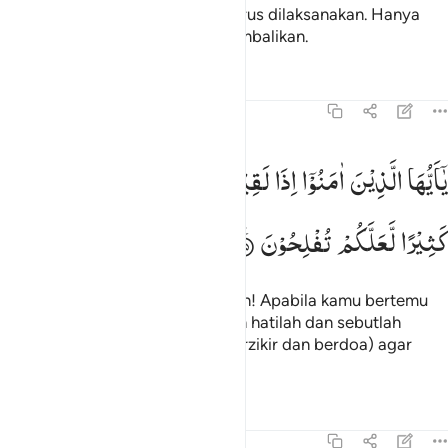
melakukan suatu urusan yang harus dilaksanakan. Hanya
kepada Allah segala urusan dikembalikan.
Tafsir
Pelajaran
Refleksi
Qiraat
8:45
ا ايها الذين امنوا اذا لقيتم فية فاثبتوا واذكروا الله كثيرا لعلكم تفلحون ٤٥
یٰۤاَیُّهَا
الَّذِیْنَ
اٰمَنُوْۤا
اِذَا
لَقِیْتُمْ
فِئَةً
فَاثْبُتُوْا
وَاذْكُرُوا
اللّٰهَ
َـٰٓأَيُّهَا ٱلَّذِينَ ءَامَنُوٓا۟ إِذَا لَقِيتُمْ فِئَةًۭ فَٱثْبُتُوا۟ وَٱذْكُرُوا۟ ٱللَّهَ كَثِيرًۭا لّ
كَثِیْرًا
لَّعَلَّكُمْ
تُفْلِحُوْنَ
Wahai orang-orang yang beriman! Apabila kamu bertemu
pasukan (musuh), maka berteguh hatilah dan sebutlah
(nama) Allah banyak-banyak (berzikir dan berdoa) agar
kamu beruntung.
Tafsir
Pelajaran
Refleksi
8:46