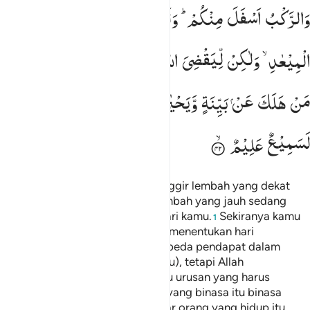
وَالرَّكْبُ
اَسْفَلَ
مِنْكُمْ ؕ
وَلَوْ
تَوَاعَدْتُّمْ
لَاخْتَلَفْتُمْ
فِی
الْمِیْعٰدِ ۙ
وَلٰكِنْ
لِّیَقْضِیَ
اللّٰهُ
اَمْرًا
كَانَ
مَفْعُوْلًا ۙ۬
لِّیَهْلِكَ
مَنْ
هَلَكَ
عَنْ
بَیِّنَةٍ
وَّیَحْیٰی
مَنْ
حَیَّ
عَنْ
بَیِّنَةٍ ؕ
وَاِنَّ
اللّٰهَ
لَسَمِیْعٌ
عَلِیْمٌ
(Yaitu) ketika kamu berada di pinggir lembah yang dekat
dan mereka berada di pinggir lembah yang jauh sedang
kafilah itu berada lebih rendah dari kamu.
Sekiranya kamu
1
mengadakan persetujuan (untuk menentukan hari
pertempuran), niscaya kamu berbeda pendapat dalam
menentukan (hari pertempuran itu), tetapi Allah
berkehendak melaksanakan suatu urusan yang harus
dilaksanakan,
yaitu agar orang yang binasa itu binasa
2
dengan bukti yang nyata dan agar orang yang hidup itu