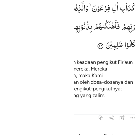
داب ال فرعون والذين من قبلهم كذبوا بايات ربهم فاهلكناهم بذنوبهم وا
كَدَاْبِ
اٰلِ
فِرْعَوْنَ ۙ
وَالَّذِیْنَ
مِنْ
قَبْلِهِمْ ؕ
كَذَّبُوْا
بِاٰیٰتِ
َدَأْبِ ءَالِ فِرْعَوْنَ ۙ وَٱلَّذِينَ مِن قَبْلِهِمْ ۚ كَذَّبُوا۟ بِـَٔايَـٰتِ رَبِّهِمْ فَأَهْلَكْنَـٰ
رَبِّهِمْ
فَاَهْلَكْنٰهُمْ
بِذُنُوْبِهِمْ
وَاَغْرَقْنَاۤ
اٰلَ
فِرْعَوْنَ ۚ
وَكُلٌّ
كَانُوْا
ظٰلِمِیْنَ
(Keadaan mereka) serupa dengan keadaan pengikut Fir'aun
dan orang-orang yang sebelum mereka. Mereka
mendustakan ayat-ayat Tuhannya, maka Kami
membinasakan mereka disebabkan oleh dosa-dosanya dan
Kami tenggelamkan Fir'aun dan pengikut-pengikutnya;
karena mereka adalah orang-orang yang zalim.
Tafsir
Pelajaran
Refleksi
8:55
ن شر الدواب عند الله الذين كفروا فهم لا يومنون ٥٥