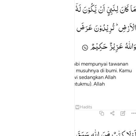
ا كان لنبي ان يكون له اسرى حتى يثخن في الارض تريدون عرض الدنيا وال
مَا
كَانَ
لِنَبِیٍّ
اَنْ
یَّكُوْنَ
لَهٗۤ
اَسْرٰی
حَتّٰی
یُثْخِنَ
فِی
َا كَانَ لِنَبِىٍّ أَن يَكُونَ لَهُۥٓ أَسْرَىٰ حَتَّىٰ يُثْخِنَ فِى ٱلْأَرْضِ ۚ تُرِيدُونَ عَرَضَ ٱ
الْاَرْضِ ؕ
تُرِیْدُوْنَ
عَرَضَ
الدُّنْیَا ۖۗ
وَاللّٰهُ
یُرِیْدُ
الْاٰخِرَةَ ؕ
وَاللّٰهُ
عَزِیْزٌ
حَكِیْمٌ
Tidaklah pantas, bagi seorang Nabi mempunyai tawanan
sebelum dia dapat melumpuhkan musuhnya di bumi. Kamu
menghendaki harta benda duniawi sedangkan Allah
menghendaki (pahala) akhirat (untukmu). Allah
Mahaperkasa, Mahabijaksana.
Tafsir
Pelajaran
Refleksi
Qiraat
Hadits
8:68
ولا كتاب من الله سبق لمسكم فيما اخذتم عذاب عظيم ٦٨
لَوْلَا
كِتٰبٌ
مِّنَ
اللّٰهِ
سَبَقَ
لَمَسَّكُمْ
فِیْمَاۤ
اَخَذْتُمْ
عَذَابٌ
َّوْلَا كِتَـٰبٌۭ مِّنَ ٱللَّهِ سَبَقَ لَمَسَّكُمْ فِيمَآ أَخَذْتُمْ عَذَابٌ عَظِيمٌۭ ٦٨