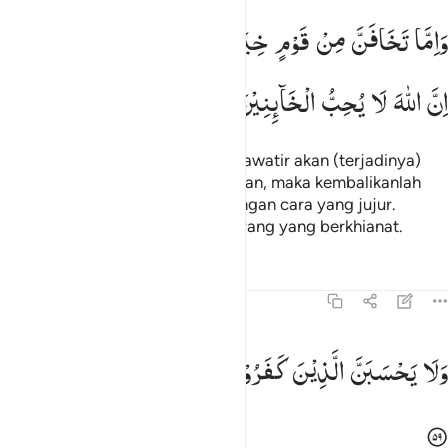
اما تخافن من قوم خيانة فانبذ اليهم على سواء ان الله لا يحب الخاينين ٥٨
وَاِمَّا
تَخَافَنَّ
مِنْ
قَوْمٍ
خِیَانَةً
فَانْۢبِذْ
اِلَیْهِمْ
عَلٰی
سَوَآءٍ ؕ
َإِمَّا تَخَافَنَّ مِن قَوْمٍ خِيَانَةًۭ فَٱنۢبِذْ إِلَيْهِمْ عَلَىٰ سَوَآءٍ ۚ إِنَّ ٱللَّه
اِنَّ
اللّٰهَ
لَا
یُحِبُّ
الْخَآىِٕنِیْنَ
Dan jika engkau (Muhammad) khawatir akan (terjadinya)
pengkhianatan dari suatu golongan, maka kembalikanlah
perjanjian itu kepada mereka dengan cara yang jujur.
Sungguh, Allah tidak menyukai orang yang berkhianat.
Tafsir
Pelajaran
Refleksi
8:59
لا يحسبن الذين كفروا سبقوا انهم لا يعجزون ٥٩
وَلَا
یَحْسَبَنَّ
الَّذِیْنَ
كَفَرُوْا
سَبَقُوْا ؕ
اِنَّهُمْ
لَا
یُعْجِزُوْنَ
َلَا يَحْسَبَنَّ ٱلَّذِينَ كَفَرُوا۟ سَبَقُوٓا۟ ۚ إِنَّهُمْ لَا يُعْجِزُونَ ٥٩