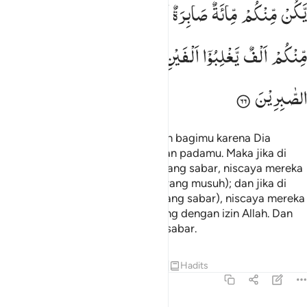
یَّكُنْ
مِّنْكُمْ
مِّائَةٌ
صَابِرَةٌ
یَّغْلِبُوْا
مِائَتَیْنِ ۚ
وَاِنْ
یَّكُنْ
مِّنْكُمْ
اَلْفٌ
یَّغْلِبُوْۤا
اَلْفَیْنِ
بِاِذْنِ
اللّٰهِ ؕ
وَاللّٰهُ
مَعَ
الصّٰبِرِیْنَ
Sekarang Allah telah meringankan bagimu karena Dia
mengetahui bahwa ada kelemahan padamu. Maka jika di
antara kamu ada seratus orang yang sabar, niscaya mereka
dapat mengalahkan dua ratus (orang musuh); dan jika di
antara kamu ada seribu orang (yang sabar), niscaya mereka
dapat mengalahkan dua ribu orang dengan izin Allah. Dan
Allah beserta orang-orang yang sabar.
Tafsir
Pelajaran
Refleksi
Qiraat
Hadits
8:67