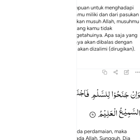
Dan persiapkanlah segala kemampuan untuk menghadapi
mereka dengan kekuatan yang kamu miliki dan dari pasukan
berkuda yang dapat menggentarkan musuh Allah, musuhmu
dan orang-orang selain mereka yang kamu tidak
mengetahuinya; tetapi Allah mengetahuinya. Apa saja yang
kamu infakkan di jalan Allah niscaya akan dibalas dengan
cukup kepadamu dan kamu tidak akan dizalimi (dirugikan).
Tafsir
Pelajaran
Refleksi
Qiraat
8:61
۞ ان جنحوا للسلم فاجنح لها وتوكل على الله انه هو السميع العليم ٦١
وَاِنْ
جَنَحُوْا
لِلسَّلْمِ
فَاجْنَحْ
لَهَا
وَتَوَكَّلْ
عَلَی
اللّٰهِ ؕ
اِنَّهٗ
هُوَ
َإِن جَنَحُوا۟ لِلسَّلْمِ فَٱجْنَحْ لَهَا وَتَوَكَّلْ عَلَى ٱللَّهِ ۚ إِنَّهُۥ هُوَ ٱلس
السَّمِیْعُ
الْعَلِیْمُ
Tetapi jika mereka condong kepada perdamaian, maka
terimalah dan bertawakallah kepada Allah. Sungguh, Dia