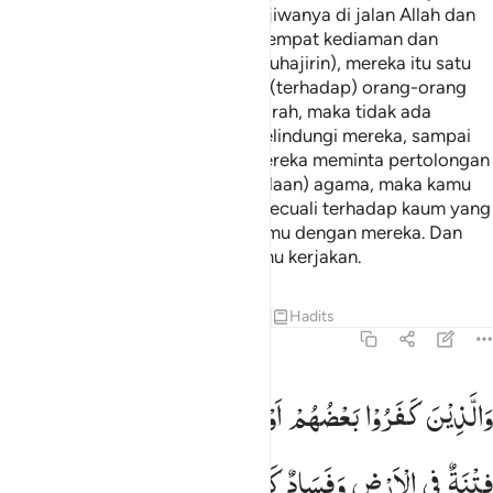
serta berjihad dengan harta dan jiwanya di jalan Allah dan
orang-orang yang memberikan tempat kediaman dan
memberi pertolongan (kepada Muhajirin), mereka itu satu
sama lain saling melindungi. Dan (terhadap) orang-orang
yang beriman tetapi belum berhijrah, maka tidak ada
kewajiban sedikit pun bagimu melindungi mereka, sampai
mereka berhijrah. (Tetapi) jika mereka meminta pertolongan
kepadamu dalam (urusan pembelaan) agama, maka kamu
wajib memberikan pertolongan kecuali terhadap kaum yang
telah terikat perjanjian antara kamu dengan mereka. Dan
Allah Maha Melihat apa yang kamu kerjakan.
Tafsir
Pelajaran
Refleksi
Qiraat
Hadits
8:73
الذين كفروا بعضهم اولياء بعض الا تفعلوه تكن فتنة في الارض وفساد كبي
وَالَّذِیْنَ
كَفَرُوْا
بَعْضُهُمْ
اَوْلِیَآءُ
بَعْضٍ ؕ
اِلَّا
تَفْعَلُوْهُ
تَكُنْ
َٱلَّذِينَ كَفَرُوا۟ بَعْضُهُمْ أَوْلِيَآءُ بَعْضٍ ۚ إِلَّا تَفْعَلُوهُ تَكُن فِتْنَةٌۭ فِى ٱلْ
فِتْنَةٌ
فِی
الْاَرْضِ
وَفَسَادٌ
كَبِیْرٌ