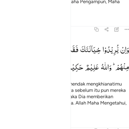
akan mengampuni kamu." Allah Maha Pengampun, Maha
Penyayang.
Tafsir
Pelajaran
Refleksi
Qiraat
8:71
ان يريدوا خيانتك فقد خانوا الله من قبل فامكن منهم والله عليم حكيم ٧١
وَاِنْ
یُّرِیْدُوْا
خِیَانَتَكَ
فَقَدْ
خَانُوا
اللّٰهَ
مِنْ
قَبْلُ
فَاَمْكَنَ
َإِن يُرِيدُوا۟ خِيَانَتَكَ فَقَدْ خَانُوا۟ ٱللَّهَ مِن قَبْلُ فَأَمْكَنَ مِنْهُمْ ۗ وَٱللَّهُ عَلِيمٌ حَكِيم
مِنْهُمْ ؕ
وَاللّٰهُ
عَلِیْمٌ
حَكِیْمٌ
Tetapi jika mereka (tawanan itu) hendak mengkhianatimu
(Muhammad) maka sesungguhnya sebelum itu pun mereka
telah berkhianat kepada Allah, maka Dia memberikan
kekuasaan kepadamu atas mereka. Allah Maha Mengetahui,
Mahabijaksana.
Tafsir
Pelajaran
Refleksi