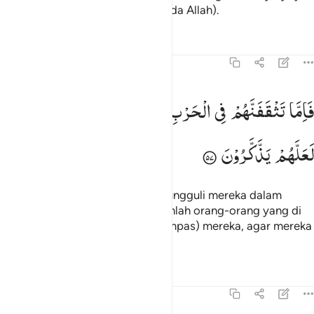
sedang mereka tidak takut (kepada Allah).
Tafsir
Pelajaran
Refleksi
8:57
اما تثقفنهم في الحرب فشرد بهم من خلفهم لعلهم يذكرون ٥٧
فَاِمَّا
تَثْقَفَنَّهُمْ
فِی
الْحَرْبِ
فَشَرِّدْ
بِهِمْ
مَّنْ
خَلْفَهُمْ
َإِمَّا تَثْقَفَنَّهُمْ فِى ٱلْحَرْبِ فَشَرِّدْ بِهِم مَّنْ خَلْفَهُمْ لَعَلَّهُمْ يَذَّكَّرُونَ ٥٧
لَعَلَّهُمْ
یَذَّكَّرُوْنَ
Jika engkau (Muhammad) mengungguli mereka dalam
peperangan, maka cerai-beraikanlah orang-orang yang di
belakang mereka dengan (menumpas) mereka, agar mereka
mengambil pelajaran.
Tafsir
Pelajaran
Refleksi
8:58