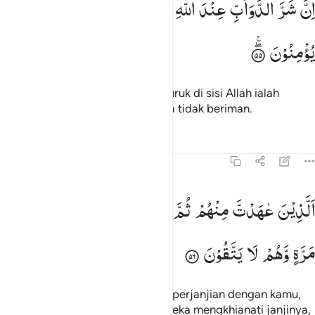
اِنَّ
شَرَّ
الدَّوَآبِّ
عِنْدَ
اللّٰهِ
الَّذِیْنَ
كَفَرُوْا
فَهُمْ
لَا
ِنَّ شَرَّ ٱلدَّوَآبِّ عِندَ ٱللَّهِ ٱلَّذِينَ كَفَرُوا۟ فَهُمْ لَا يُؤْمِنُونَ ٥٥
یُؤْمِنُوْنَ
Sesungguhnya makhluk paling buruk di sisi Allah ialah
orang-orang kafir, karena mereka tidak beriman.
Tafsir
Pelajaran
Refleksi
8:56
لذين عاهدت منهم ثم ينقضون عهدهم في كل مرة وهم لا يتقون ٥٦
اَلَّذِیْنَ
عٰهَدْتَّ
مِنْهُمْ
ثُمَّ
یَنْقُضُوْنَ
عَهْدَهُمْ
فِیْ
كُلِّ
لَّذِينَ عَـٰهَدتَّ مِنْهُمْ ثُمَّ يَنقُضُونَ عَهْدَهُمْ فِى كُلِّ مَرَّةٍۢ وَهُمْ لَا يَتَّقُونَ ٥٦
مَرَّةٍ
وَّهُمْ
لَا
یَتَّقُوْنَ
(Yaitu) orang-orang yang terikat perjanjian dengan kamu,
kemudian setiap kali berjanji mereka mengkhianati janjinya,