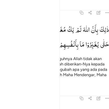
Tafsir
Pelajaran
Refleksi
8:53
الك بان الله لم يك مغيرا نعمة انعمها على قوم حتى يغيروا ما بانفسهم و
ذٰلِكَ
بِاَنَّ
اللّٰهَ
لَمْ
یَكُ
مُغَیِّرًا
نِّعْمَةً
اَنْعَمَهَا
عَلٰی
قَوْمٍ
َٰلِكَ بِأَنَّ ٱللَّهَ لَمْ يَكُ مُغَيِّرًۭا نِّعْمَةً أَنْعَمَهَا عَلَىٰ قَوْمٍ حَتَّىٰ يُغَيِّرُوا۟ مَا ب
حَتّٰی
یُغَیِّرُوْا
مَا
بِاَنْفُسِهِمْ ۙ
وَاَنَّ
اللّٰهَ
سَمِیْعٌ
عَلِیْمٌ
Yang demikian itu karena sesungguhnya Allah tidak akan
mengubah suatu nikmat yang telah diberikan-Nya kepada
suatu kaum, hingga kaum itu mengubah apa yang ada pada
diri mereka sendiri. Sungguh, Allah Maha Mendengar, Maha
Mengetahui,
Tafsir
Pelajaran
Refleksi
8:54