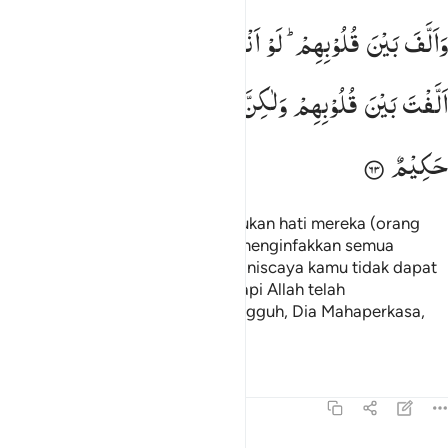
الف بين قلوبهم لو انفقت ما في الارض جميعا ما الفت بين قلوبهم ولاكن 
وَاَلَّفَ
بَیْنَ
قُلُوْبِهِمْ ؕ
لَوْ
اَنْفَقْتَ
مَا
فِی
الْاَرْضِ
جَمِیْعًا
مَّاۤ
َأَلَّفَ بَيْنَ قُلُوبِهِمْ ۚ لَوْ أَنفَقْتَ مَا فِى ٱلْأَرْضِ جَمِيعًۭا مَّآ أَلَّفْتَ بَيْنَ قُلُوبِهِم
اَلَّفْتَ
بَیْنَ
قُلُوْبِهِمْ
وَلٰكِنَّ
اللّٰهَ
اَلَّفَ
بَیْنَهُمْ ؕ
اِنَّهٗ
عَزِیْزٌ
حَكِیْمٌ
dan Dia (Allah) yang mempersatukan hati mereka (orang
yang beriman). Walaupun kamu menginfakkan semua
(kekayaan) yang berada di bumi, niscaya kamu tidak dapat
mempersatukan hati mereka, tetapi Allah telah
mempersatukan hati mereka. Sungguh, Dia Mahaperkasa,
Mahabijaksana.
Tafsir
Pelajaran
Refleksi
8:64