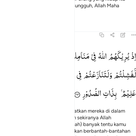
hidup dengan bukti yang nyata. Sungguh, Allah Maha
Mendengar, Maha Mengetahui,
Tafsir
Pelajaran
Refleksi
Qiraat
8:43
ذ يريكهم الله في منامك قليلا ولو اراكهم كثيرا لفشلتم ولتنازعتم في الا
اِذْ
یُرِیْكَهُمُ
اللّٰهُ
فِیْ
مَنَامِكَ
قَلِیْلًا ؕ
وَلَوْ
اَرٰىكَهُمْ
كَثِیْرًا
ِذْ يُرِيكَهُمُ ٱللَّهُ فِى مَنَامِكَ قَلِيلًۭا ۖ وَلَوْ أَرَىٰكَهُمْ كَثِيرًۭا لّ
لَّفَشِلْتُمْ
وَلَتَنَازَعْتُمْ
فِی
الْاَمْرِ
وَلٰكِنَّ
اللّٰهَ
سَلَّمَ ؕ
اِنَّهٗ
عَلِیْمٌۢ
بِذَاتِ
الصُّدُوْرِ
(ingatlah) ketika Allah memperlihatkan mereka di dalam
mimpimu (berjumlah) sedikit. Dan sekiranya Allah
memperlihatkan mereka (berjumlah) banyak tentu kamu
menjadi gentar dan tentu kamu akan berbantah-bantahan