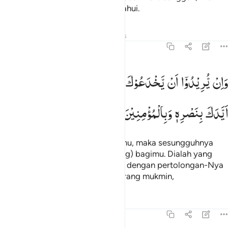
Maha Mendengar, Maha Mengetahui.
Tafsir
Pelajaran
Refleksi
Hadits
8:62
ان يريدوا ان يخدعوك فان حسبك الله هو الذي ايدك بنصره وبالمومنين ٦٢
وَاِنْ
یُّرِیْدُوْۤا
اَنْ
یَّخْدَعُوْكَ
فَاِنَّ
حَسْبَكَ
اللّٰهُ ؕ
هُوَ
الَّذِیْۤ
َإِن يُرِيدُوٓا۟ أَن يَخْدَعُوكَ فَإِنَّ حَسْبَكَ ٱللَّهُ ۚ هُوَ ٱلَّذِىٓ أَيَّدَكَ بِنَصْرِهِۦ وَبِٱلْمُؤْمِن
اَیَّدَكَ
بِنَصْرِهٖ
وَبِالْمُؤْمِنِیْنَ
Dan jika mereka hendak menipumu, maka sesungguhnya
cukuplah Allah (menjadi pelindung) bagimu. Dialah yang
memberikan kekuatan kepadamu dengan pertolongan-Nya
dan dengan (dukungan) orang-orang mukmin,
Tafsir
Pelajaran
Refleksi
8:63