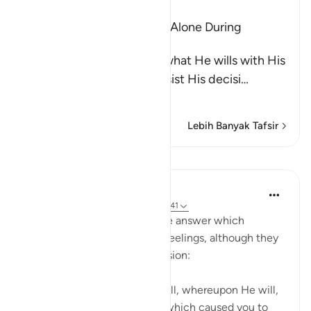
Ibn Kathir (Abridged)
The Idolators Call On Allah Alone During
Torment and Distress
Allah states that He does what He wills with His
creatures and none can resist His decisi
…
Baca selengkapnya
Lebih Banyak Tafsir
Pelajaran
In the Shade of the Quran
31 minggu yang lalu
·
Referensi
ayat 6:41
The surah now states the true answer which
corresponds to their natural feelings, although they
may not give it verbal expression:
"No, on Him alone you will call, whereupon He will,
if He so wills, remove the ill which caused you to