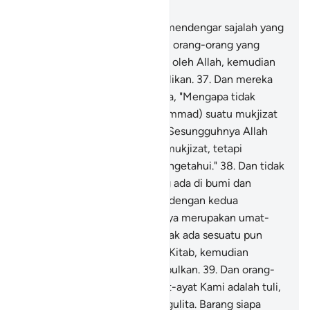
Bab 6, Halaman 119, Juz 7
36
.
Hanya orang-orang yang mendengar sajalah yang
mematuhi (seruan Allah), dan orang-orang yang
mati, kelak akan dibangkitkan oleh Allah, kemudian
kepada-Nya mereka dikembalikan.
37
.
Dan mereka
(orang-orang musyrik) berkata, "Mengapa tidak
diturunkan kepadanya (Muhammad) suatu mukjizat
dari Tuhannya?" Katakanlah, "Sesungguhnya Allah
berkuasa menurunkan suatu mukjizat, tetapi
kebanyakan mereka tidak mengetahui."
38
.
Dan tidak
ada seekor binatang pun yang ada di bumi dan
burung-burung yang terbang dengan kedua
sayapnya, melainkan semuanya merupakan umat-
umat (juga) seperti kamu. Tidak ada sesuatu pun
yang Kami luputkan di dalam Kitab, kemudian
kepada Tuhan mereka dikumpulkan.
39
.
Dan orang-
orang yang mendustakan ayat-ayat Kami adalah tuli,
bisu dan berada dalam gelap gulita. Barang siapa