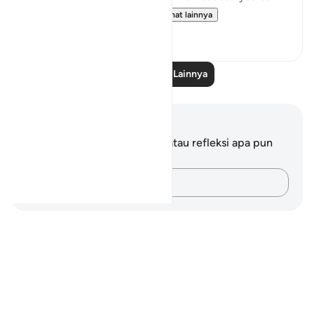
call on Him; and you will...
Lihat lainnya
0
0
Baca Pelajaran Lainnya
Catatan dan Refleksi
Anda tidak memiliki catatan atau refleksi apa pun
mengenai ayat ini.
Catatlah pikiran Anda…