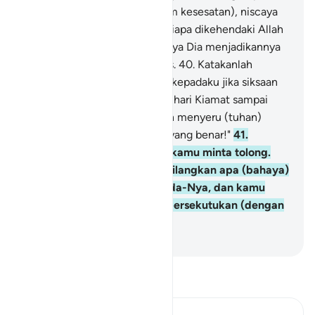
yang dikehendaki Allah (dalam kesesatan), niscaya
disesatkan-Nya. Dan barang siapa dikehendaki Allah
(untuk diberi petunjuk), niscaya Dia menjadikannya
berada di atas jalan yang lurus.
40
.
Katakanlah
(Muhammad), "Terangkanlah kepadaku jika siksaan
Allah sampai kepadamu, atau hari Kiamat sampai
kepadamu, apakah kamu akan menyeru (tuhan)
selain Allah, jika kamu orang yang benar!"
41
.
(Tidak), hanya kepada-Nya kamu minta tolong.
Jika Dia menghendaki, Dia hilangkan apa (bahaya)
yang kamu mohonkan kepada-Nya, dan kamu
tinggalkan apa yang kamu persekutukan (dengan
Allah).
-
Indonesian Islamic affairs ministry
Bacalah Tafsir