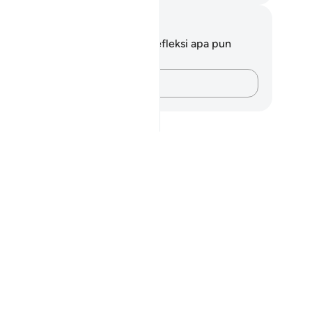
tatan dan Refleksi
da tidak memiliki catatan atau refleksi apa pun
ngenai ayat ini.
Catatlah pikiran Anda…