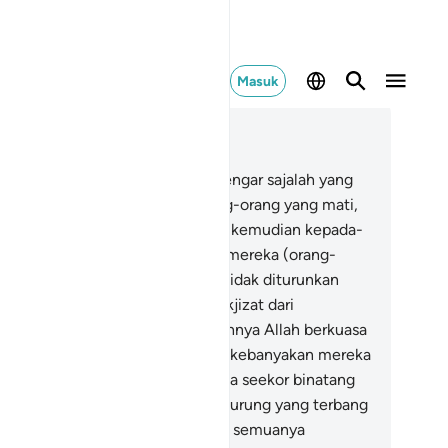
Masuk
ca dalam Konteks
 6, Halaman 119, Juz 7
.
Hanya orang-orang yang mendengar sajalah yang
matuhi (seruan Allah), dan orang-orang yang mati,
lak akan dibangkitkan oleh Allah, kemudian kepada-
a mereka dikembalikan.
37
.
Dan mereka (orang-
ang musyrik) berkata, "Mengapa tidak diturunkan
padanya (Muhammad) suatu mukjizat dari
hannya?" Katakanlah, "Sesungguhnya Allah berkuasa
nurunkan suatu mukjizat, tetapi kebanyakan mereka
dak mengetahui."
38
.
Dan tidak ada seekor binatang
n yang ada di bumi dan burung-burung yang terbang
ngan kedua sayapnya, melainkan semuanya