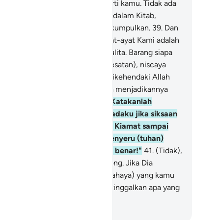
rupakan umat-umat (juga) seperti kamu. Tidak ada
suatu pun yang Kami luputkan di dalam Kitab,
mudian kepada Tuhan mereka dikumpulkan.
39
.
Dan
ang-orang yang mendustakan ayat-ayat Kami adalah
i, bisu dan berada dalam gelap gulita. Barang siapa
ng dikehendaki Allah (dalam kesesatan), niscaya
sesatkan-Nya. Dan barang siapa dikehendaki Allah
ntuk diberi petunjuk), niscaya Dia menjadikannya
ada di atas jalan yang lurus.
40
.
Katakanlah
uhammad), "Terangkanlah kepadaku jika siksaan
lah sampai kepadamu, atau hari Kiamat sampai
padamu, apakah kamu akan menyeru (tuhan)
lain Allah, jika kamu orang yang benar!"
41
.
(Tidak),
nya kepada-Nya kamu minta tolong. Jika Dia
nghendaki, Dia hilangkan apa (bahaya) yang kamu
honkan kepada-Nya, dan kamu tinggalkan apa yang
mu persekutukan (dengan Allah).
donesian Islamic affairs ministry