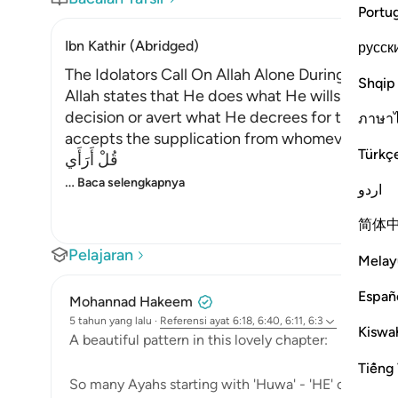
Portu
Ibn Kathir (Abridged)
русск
The Idolators Call On Allah Alone During Torme
Shqip
Allah states that He does what He wills with Hi
decision or avert what He decrees for them. H
ภาษา
accepts the supplication from whomever He will
Türkç
قُلْ أَرَأَي
…
Baca selengkapnya
اردو
简体
Pelajaran
Melay
Españ
Mohannad Hakeem
5 tahun yang lalu
·
Referensi
ayat 6:18, 6:40, 6:11, 6:3
Kiswah
A beautiful pattern in this lovely chapter:
Tiếng 
So many Ayahs starting with 'Huwa' - 'HE' or 'It is HIM