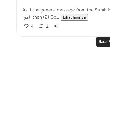
As if the general message from the Surah is to teach
(هو), then (2) Go...
Lihat lainnya
4
2
Baca Pelajaran 
Notes
placeholders
close