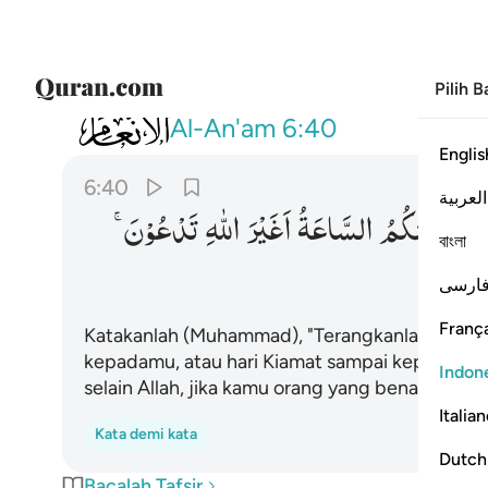
Pilih 
006
قل ارايتكم ان اتاكم عذاب الله او اتتكم
Al-An'am
6:40
Englis
6:40
العربية
هِ
اَوْ
اَتَتْكُمُ
السَّاعَةُ
اَغَیْرَ
اللّٰهِ
تَدْعُوْنَ ۚ
বাংলা
ارسی
França
Katakanlah (Muhammad), "Terangkanlah kepadak
kepadamu, atau hari Kiamat sampai kepadamu
Indon
selain Allah, jika kamu orang yang benar!"
Italia
Kata demi kata
Dutch
Bacalah Tafsir