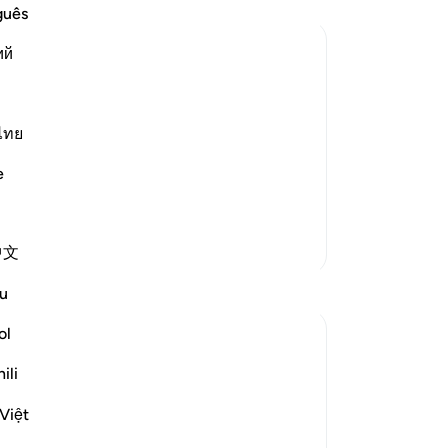
me
guês
se
ий
ke
or
nt and Distress
s creatures and none can resist His
tul
e is the One Who has no partners, Who
ya
ไทย
s. Allah said,
di
e
(u
ber
(M
Lebih Banyak Tafsir
中文
Al
ke
u
se
ha
ol
me
ili
mo
ka
Việt
-
In
', and others starting with 'Qul' - 'Say'!