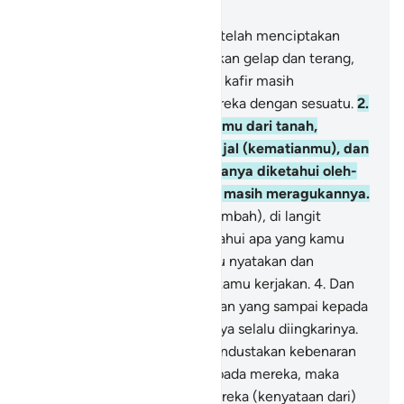
Bab 6, Halaman 115, Juz 7
1
.
Segala puji bagi Allah yang telah menciptakan
langit dan bumi, dan menjadikan gelap dan terang,
namun demikian orang-orang kafir masih
mempersekutukan Tuhan mereka dengan sesuatu.
2
.
Dialah yang menciptakan kamu dari tanah,
kemudian Dia menetapkan ajal (kematianmu), dan
batas waktu tertentu yang hanya diketahui oleh-
Nya. Namun demikian kamu masih meragukannya.
3
.
Dan Dialah Allah (yang disembah), di langit
maupun di bumi; Dia mengetahui apa yang kamu
rahasiakan dan apa yang kamu nyatakan dan
mengetahui (pula) apa yang kamu kerjakan.
4
.
Dan
setiap ayat dari ayat-ayat Tuhan yang sampai kepada
mereka (orang kafir), semuanya selalu diingkarinya.
5
.
Sungguh, mereka telah mendustakan kebenaran
(Al-Qur`an) ketika sampai kepada mereka, maka
kelak akan sampai kepada mereka (kenyataan dari)