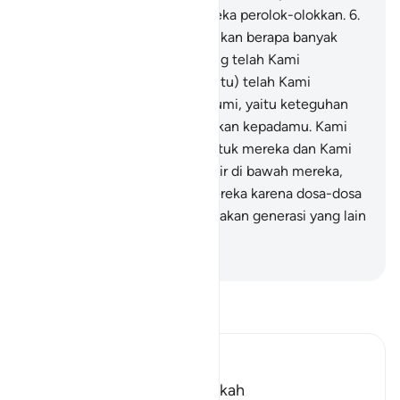
berita-berita yang selalu mereka perolok-olokkan.
6
.
Tidakkah mereka memperhatikan berapa banyak
generasi sebelum mereka yang telah Kami
binasakan, padahal (generasi itu) telah Kami
teguhkan kedudukannya di bumi, yaitu keteguhan
yang belum pernah Kami berikan kepadamu. Kami
curahkan hujan yang lebat untuk mereka dan Kami
jadikan sungai-sungai mengalir di bawah mereka,
kemudian Kami binasakan mereka karena dosa-dosa
mereka sendiri, dan Kami ciptakan generasi yang lain
setelah generasi mereka.
-
Indonesian Islamic affairs ministry
Bacalah Tafsir
Ibn Kathir (Abridged)
Which was revealed in Makkah