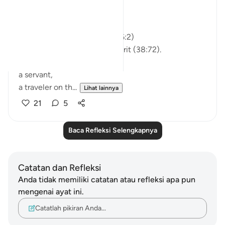
You are not just matter.
Not just breath and bone.
Allah shaped you from clay (6:2)
and honored you with His Spirit (38:72).
You are a soul,
a servant,
a traveler on th...
Lihat lainnya
21
5
Baca Refleksi Selengkapnya
Catatan dan Refleksi
Anda tidak memiliki catatan atau refleksi apa pun
mengenai ayat ini.
Catatlah pikiran Anda…