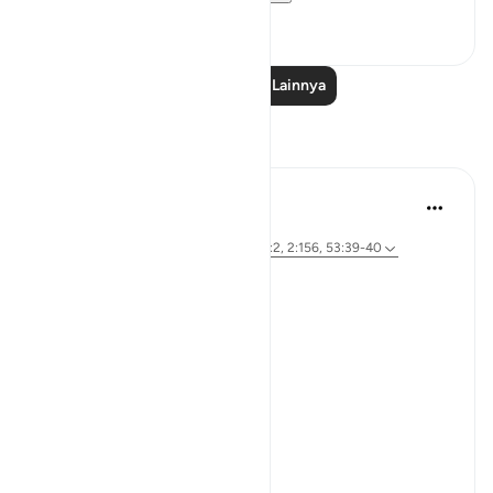
1
0
Baca Pelajaran Lainnya
Refleksi
Dr Maryam Fayyaz
46 minggu yang lalu
·
Referensi
ayat 89:27-30, 38:72, 76:1, 6:2, 2:156, 53:39-40
Bismillah
The Questioner:
Who am I?
From where did I come?
And where am I going?
Islam: