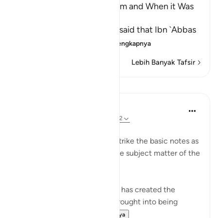
The Virtue of Surat Al-An`am and When it Was
Revealed
Al-`Awfi, `Ikrimah and `Ata' said that Ibn `Abbas
said, "Surat Al-An`
…
Baca selengkapnya
Lebih Banyak Tafsir
Pelajaran
In the Shade of the Quran
31 minggu yang lalu
·
Referensi
ayat 6:2
A Framework Is Set
These three opening verses strike the basic notes as
they lay the foundation for the subject matter of the
surah, namely, faith.
"All praise is due to God, who has created the
heavens and the earth, and brought into being
darkness and light...
Lihat lainnya