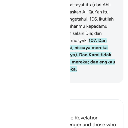
"Engkau telah mempelajari ayat-ayat itu (dari Ahli
Kitab)." dan agar Kami menjelaskan Al-Qur`an itu
kepada orang-orang yang mengetahui.
106
.
Ikutilah
apa yang telah diwahyukan Tuhanmu kepadamu
(Muhammad); tidak ada tuhan selain Dia; dan
berpalinglah dari orang-orang musyrik.
107
.
Dan
sekiranya Allah menghendaki, niscaya mereka
tidak mempersekutukan (-Nya). Dan Kami tidak
menjadikan engkau penjaga mereka; dan engkau
bukan pula pemelihara mereka.
-
Indonesian Islamic affairs ministry
Bacalah Tafsir
Ibn Kathir (Abridged)
The Command to Follow the Revelation
Allah commands His Messenger and those who