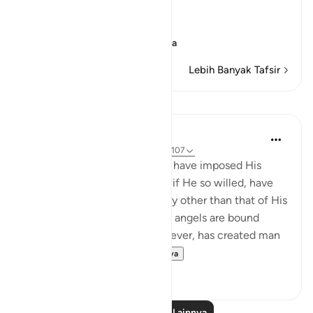
followed his path,
اتَّبِعْ مَآ أُوحِىَ إِلَيْكَ مِن رَّبِّكَ
(Follow wh
…
Baca selengkapnya
Lebih Banyak Tafsir
Pelajaran
In the Shade of the Quran
31 minggu yang lalu
·
Referensi
ayat 6:107
Had God so willed, He would have imposed His
guidance on them. He could, if He so willed, have
created them knowing no way other than that of His
guidance, in the same way as angels are bound
always to obey Him. He, however, has created man
with the ability to...
Lihat lainnya
0
0
Baca Pelajaran Lainnya