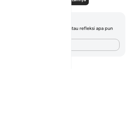
Catatan dan Refleksi
Anda tidak memiliki catatan atau refleksi apa pun
mengenai ayat ini.
Catatlah pikiran Anda…
Notes
placeholders
close