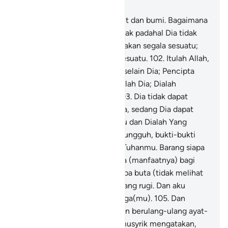
Bab 6, Halaman 127, Juz 7
101
.
Dia (Allah) Pencipta langit dan bumi. Bagaimana
(mungkin) Dia mempunyai anak padahal Dia tidak
mempunyai istri. Dia menciptakan segala sesuatu;
dan Dia mengetahui segala sesuatu.
102
.
Itulah Allah,
Tuhan kamu; tidak ada tuhan selain Dia; Pencipta
segala sesuatu, maka sembahlah Dia; Dialah
Pemelihara segala sesuatu.
103
.
Dia tidak dapat
dicapai oleh penglihatan mata, sedang Dia dapat
melihat segala penglihatan itu dan Dialah Yang
Mahahalus, Mahateliti.
104
.
Sungguh, bukti-bukti
yang nyata telah datang dari Tuhanmu. Barang siapa
melihat (kebenaran itu), maka (manfaatnya) bagi
dirinya sendiri; dan barang siapa buta (tidak melihat
kebenaran itu), maka dialah yang rugi. Dan aku
(Muhammad) bukanlah penjaga(mu).
105
.
Dan
demikianlah Kami menjelaskan berulang-ulang ayat-
ayat Kami agar orang-orang musyrik mengatakan,