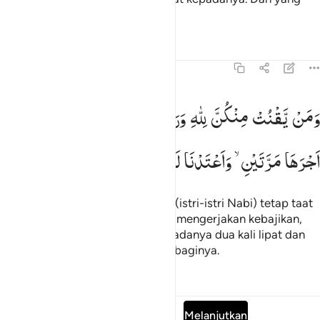
demikian itu, mudah bagi Allah.
Tafsir
Pelajaran
Refleksi
Qiraat
33:31
من يقنت منكن لله ورسوله وتعمل صالحا نوتها اجرها مرتين واعتدنا لها 
وَمَنْ
یَّقْنُتْ
مِنْكُنَّ
لِلّٰهِ
وَرَسُوْلِهٖ
وَتَعْمَلْ
صَالِحًا
نُّؤْتِهَاۤ
َمَن يَقْنُتْ مِنكُنَّ لِلَّهِ وَرَسُولِهِۦ وَتَعْمَلْ صَـٰلِحًۭا نُّؤْتِهَآ أَجْرَهَا مَرَّتَيْنِ وَأَ
اَجْرَهَا
مَرَّتَیْنِ ۙ
وَاَعْتَدْنَا
لَهَا
رِزْقًا
كَرِیْمًا
Dan barangsiapa di antara kamu (istri-istri Nabi) tetap taat
kepada Allah dan Rasul-Nya dan mengerjakan kebajikan,
niscaya Kami berikan pahala kepadanya dua kali lipat dan
Kami sediakan rezeki yang mulia baginya.
Tafsir
Pelajaran
Refleksi
Qiraat
Baca Surah lengkap
Melanjutkan