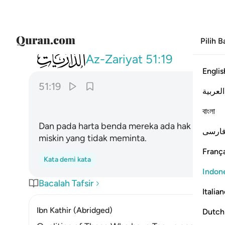
Pilih 
051
وفي اموالهم حق للسايل والمحروم ١٩
Az-Zariyat
51:19
Englis
51:19
العربية
ْمِ
বাংলা
Dan pada harta benda mereka ada hak untuk o
ارسی
miskin yang tidak meminta.
França
Kata demi kata
Indon
Bacalah Tafsir
Italia
Ibn Kathir (Abridged)
Dutch