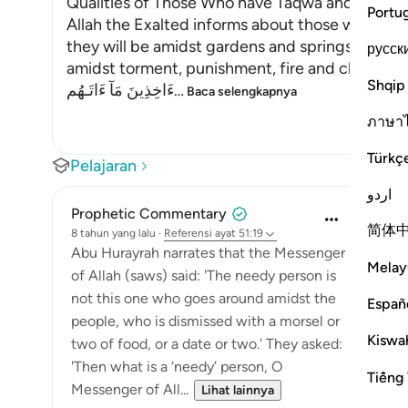
Qualities of Those Who have Taqwa and Their 
Portu
Allah the Exalted informs about those who have
they will be amidst gardens and springs. To the
русск
amidst torment, punishment, fire and chains. All
Shqip
ءَاخِذِينَ مَآ ءَاتَـهُم
…
Baca selengkapnya
ภาษา
Türkç
Pelajaran
اردو
Prophetic Commentary
简体
8 tahun yang lalu
·
Referensi
ayat 51:19
Abu Hurayrah narrates that the Messenger
Melay
of Allah (saws) said: 'The needy person is
not this one who goes around amidst the
Españ
people, who is dismissed with a morsel or
Kiswah
two of food, or a date or two.' They asked:
'Then what is a ‘needy’ person, O
Tiếng 
Messenger of All...
Lihat lainnya