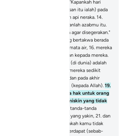
 kelalaian.
12
.
Mereka bertanya, "Kapankah hari
mbalasan itu?"
13
.
(Hari pembalasan itu ialah) pada
i (ketika) mereka diazab di dalam api neraka.
14
.
ikatakan kepada mereka), "Rasakanlah azabmu itu.
ilah azab yang dahulu kamu minta agar disegerakan."
.
Sesungguhnya orang-orang yang bertakwa berada
 dalam taman-taman (surga) dan mata air,
16
.
mereka
ngambil apa yang diberikan Tuhan kepada mereka.
sungguhnya mereka sebelum itu (di dunia) adalah
ang-orang yang berbuat baik;
17
.
mereka sedikit
kali tidur pada waktu malam;
18
.
dan pada akhir
lam mereka memohon ampunan (kepada Allah).
19
.
n pada harta benda mereka ada hak untuk orang
skin yang meminta, dan orang miskin yang tidak
minta.
20
.
Dan di bumi terdapat tanda-tanda
ebesaran Allah) bagi orang-orang yang yakin,
21
.
dan
uga) pada dirimu sendiri. Maka apakah kamu tidak
mperhatikan?
22
.
Dan di langit terdapat (sebab-