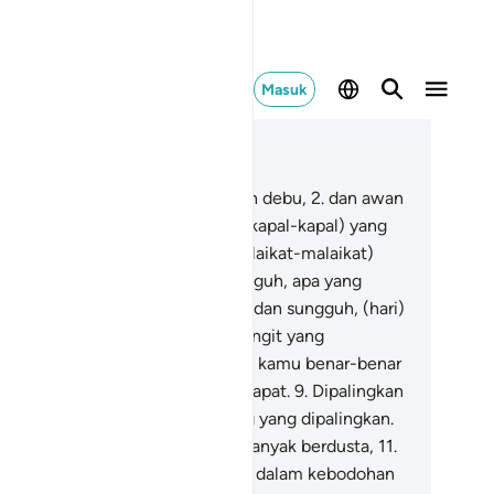
Masuk
ca dalam Konteks
 51, Halaman 469, Juz 26
Demi (angin) yang menerbangkan debu,
2
.
dan awan
ng mengandung (hujan),
3
.
dan (kapal-kapal) yang
rlayar dengan mudah,
4
.
dan (malaikat-malaikat)
ng membagi-bagi urusan,
5
.
sungguh, apa yang
janjikan kepadamu pasti benar,
6
.
dan sungguh, (hari)
balasan pasti terjadi.
7
.
Demi langit yang
mpunyai jalan-jalan,
8
.
sungguh, kamu benar-benar
lam keadaan berbeda-beda pendapat.
9
.
Dipalingkan
rinya (Al-Qur`an dan Rasul) orang yang dipalingkan.
.
Terkutuklah orang-orang yang banyak berdusta,
11
.
aitu) orang-orang yang terbenam dalam kebodohan