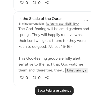
0
0
In the Shade of the Quran
31 minggu yang lalu
·
Referensi
ayat 51:15-19
The God-fearing will be amid gardens and
springs. They will happily receive what
their Lord will grant them; for they were
keen to do good. (Verses 15-16)
This God-fearing group are fully alert,
sensitive to the fact that God watches
them and, therefore, they...
Lihat lainnya
0
0
Baca Pelajaran Lainnya