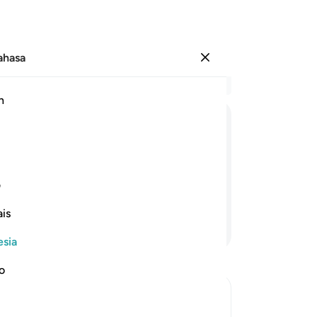
Bahasa
Masuk
Ba
h
Bab
1
.
وَفِیْۤ
اَمْوَالِهِمْ
حَقٌّ
لِّلسَّآىِٕلِ
وَالْمَحْرُو
ya
be
rang miskin yang meminta, dan orang
ya
ف
di
is
pem
Lanjutkan Membaca
me
esia
da
da
no
10
(y