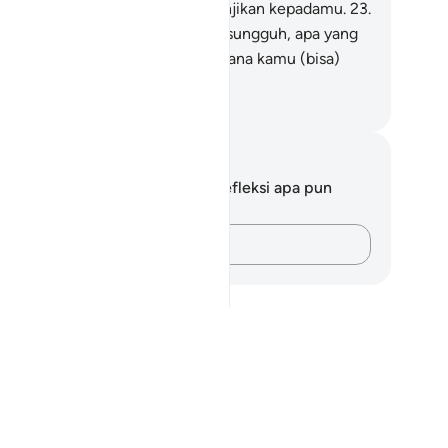
bab) rezekimu dan apa yang dijanjikan kepadamu.
23
.
ka demi Tuhan langit dan bumi, sungguh, apa yang
anjikan itu pasti terjadi sebagaimana kamu (bisa)
bicara.
donesian Islamic affairs ministry
tatan dan Refleksi
da tidak memiliki catatan atau refleksi apa pun
ngenai ayat ini.
Catatlah pikiran Anda…