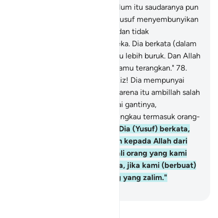
mencuri, maka sungguh sebelum itu saudaranya pun
pernah pula mencuri." Maka Yusuf menyembunyikan
(kejengkelan) dalam hatinya dan tidak
ditampakkannya kepada mereka. Dia berkata (dalam
hatinya), "Kedudukanmu justru lebih buruk. Dan Allah
Maha Mengetahui apa yang kamu terangkan."
78
.
Mereka berkata, "Wahai Al-Aziz! Dia mempunyai
ayah yang sudah lanjut usia, karena itu ambillah salah
seorang di antara kami sebagai gantinya,
sesungguhnya kami melihat engkau termasuk orang-
orang yang berbuat baik."
79
.
Dia (Yusuf) berkata,
"Aku memohon perlindungan kepada Allah dari
menahan (seseorang), kecuali orang yang kami
temukan harta kami padanya, jika kami (berbuat)
demikian, berarti kami orang yang zalim."
-
Indonesian Islamic affairs ministry