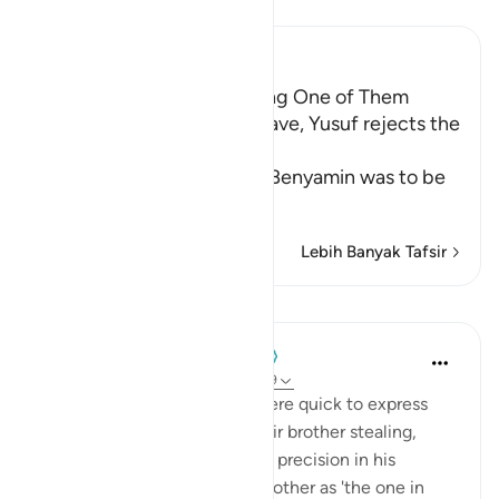
Bacalah Tafsir
Ibn Kathir (Abridged)
Yusuf's Brothers offer taking One of Them
instead of Binyamin as a Slave, Yusuf rejects the
Offer
When it was decided that Benyamin was to be
taken and
…
Baca selengkapnya
Lebih Banyak Tafsir
Pelajaran
When the Stars Prostrated
5 tahun yang lalu
·
Referensi
ayat 12:79
💭 Unlike his brothers who were quick to express
belief in the possibility of their brother stealing,
Yūsuf (as) exhibited care and precision in his
wording. He referred to his brother as 'the one in