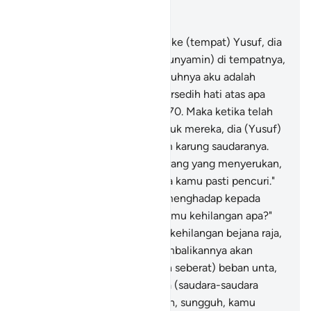
Baca dalam Konteks
Bab 12, Halaman 220, Juz 13
69
.
Dan ketika mereka masuk ke (tempat) Yusuf, dia
menempatkan saudaranya (Bunyamin) di tempatnya,
dia (Yusuf) berkata, "Sesungguhnya aku adalah
saudaramu, jangan engkau bersedih hati atas apa
yang telah mereka kerjakan."
70
.
Maka ketika telah
disiapkan bahan makanan untuk mereka, dia (Yusuf)
memasukkan bejana ke dalam karung saudaranya.
Kemudian berteriaklah seseorang yang menyerukan,
"Wahai kafilah! Sesungguhnya kamu pasti pencuri."
71
.
Mereka bertanya, sambil menghadap kepada
mereka (yang menuduh), " Kamu kehilangan apa?"
72
.
Mereka menjawab, "Kami kehilangan bejana raja,
dan siapa yang dapat mengembalikannya akan
memperoleh (bahan makanan seberat) beban unta,
dan aku jamin itu."
73
.
Mereka (saudara-saudara
Yusuf) menjawab, "Demi Allah, sungguh, kamu