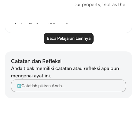
whose possession we found our property,' not as the
one who ...
Lihat lainnya
1
0
125
Baca Pelajaran Lainnya
Catatan dan Refleksi
Anda tidak memiliki catatan atau refleksi apa pun
mengenai ayat ini.
Catatlah pikiran Anda…