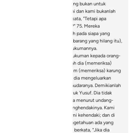
mengetahui bahwa kami datang bukan untuk
berbuat kerusakan di negeri ini dan kami bukanlah
para pencuri."
74
.
Mereka berkata, "Tetapi apa
hukumannya jika kamu dusta?"
75
.
Mereka
menjawab, "Hukumannya ialah pada siapa yang
ditemukan dalam karungnya (barang yang hilang itu),
maka dia sendirilah sebagai hukumannya.
Demikianlah kami memberi hukuman kepada orang-
orang zalim."
76
.
Maka mulailah dia (memeriksa)
karung-karung mereka sebelum (memeriksa) karung
saudaranya sendiri, kemudian dia mengeluarkan
(bejana raja) itu dari karung saudaranya. Demikianlah
Kami mengatur (rencana) untuk Yusuf. Dia tidak
dapat menghukum saudaranya menurut undang-
undang raja, kecuali Allah menghendakinya. Kami
angkat derajat orang yang Kami kehendaki; dan di
atas setiap orang yang berpengetahuan ada yang
lebih mengetahui.
77
.
Mereka berkata, "Jika dia