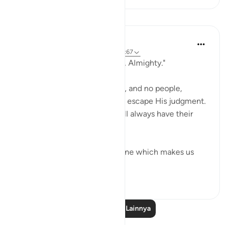
Pelajaran
In the Shade of the Quran
31 minggu yang lalu
·
Referensi
ayat 11:67
"Indeed your Lord is Powerful, Almighty."
Nothing can stand in His way, and no people,
powerful as they may be, can escape His judgment.
Those who are on His side will always have their
dignity intact.
The surah then portrays a scene which makes us
wonder a...
Lihat lainnya
0
0
Baca Pelajaran Lainnya