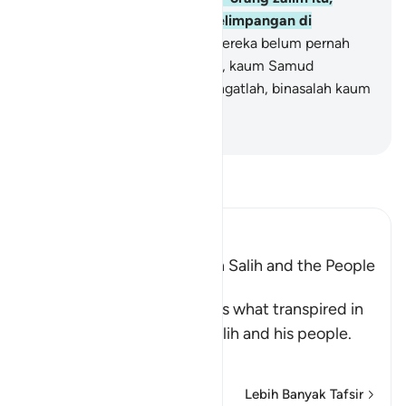
sehingga mereka mati bergelimpangan di
rumahnya,
68
.
seolah-olah mereka belum pernah
tinggal di tempat itu. Ingatlah, kaum Samud
mengingkari Tuhan mereka. Ingatlah, binasalah kaum
Samud.
-
Indonesian Islamic affairs ministry
Bacalah Tafsir
Ibn Kathir (Abridged)
The Conversation between Salih and the People
of Thamud
Allah, the Exalted, mentions what transpired in
the discussion between Salih and his people.
Al
…
Baca selengkapnya
Lebih Banyak Tafsir