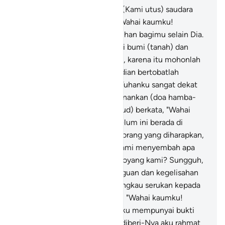
61
.
Dan kepada kaum Samud (Kami utus) saudara
mereka, Saleh. Dia berkata, "Wahai kaumku!
Sembahlah Allah, tidak ada tuhan bagimu selain Dia.
Dia telah menciptakanmu dari bumi (tanah) dan
menjadikanmu pemakmurnya, karena itu mohonlah
ampunan kepada-Nya, kemudian bertobatlah
kepada-Nya. Sesungguhnya Tuhanku sangat dekat
(rahmat-Nya) dan memperkenankan (doa hamba-
Nya)"
62
.
Mereka (kaum Samud) berkata, "Wahai
Saleh! Sungguh, engkau sebelum ini berada di
tengah-tengah kami sebagai orang yang diharapkan,
mengapa engkau melarang kami menyembah apa
yang disembah oleh nenek moyang kami? Sungguh,
kami benar-benar dalam keraguan dan kegelisahan
terhadap apa (agama) yang engkau serukan kepada
kami."
63
.
Dia (Saleh) berkata, "Wahai kaumku!
Terangkanlah kepadaku jika aku mempunyai bukti
yang nyata dari Tuhanku dan diberi-Nya aku rahmat