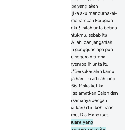
(kenabian) dari-Nya, maka siapa yang akan
menolongku dari (azab) Allah jika aku mendurhakai-
Nya? Maka kamu hanya akan menambah kerugian
kepadaku.
64
.
Dan wahai kaumku! Inilah unta betina
dari Allah, sebagai mukjizat untukmu, sebab itu
biarkanlah dia makan di bumi Allah, dan janganlah
kamu mengganggunya dengan gangguan apa pun
yang akan menyebabkan kamu segera ditimpa
(azab)."
65
.
Maka mereka menyembelih unta itu,
kemudian dia (Saleh) berkata, "Bersukarialah kamu
semua di rumahmu selama tiga hari. Itu adalah janji
yang tidak dapat didustakan."
66
.
Maka ketika
keputusan Kami datang, Kami selamatkan Saleh dan
orang-orang yang beriman bersamanya dengan
rahmat Kami dan (Kami selamatkan) dari kehinaan
pada hari itu. Sungguh, Tuhanmu, Dia Mahakuat,
Mahaperkasa.
67
.
Kemudian suara yang
mengguntur menimpa orang-orang zalim itu,