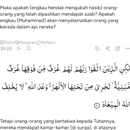
Maka apakah (engkau hendak mengubah nasib) orang-
orang yang telah dipastikan mendapat azab? Apakah
engkau (Muhammad) akan menyelamatkan orang yang
berada dalam api neraka?
Tafsir
Pelajaran
Refleksi
39:20
اكن الذين اتقوا ربهم لهم غرف من فوقها غرف مبنية تجري من تحتها الانهار
لٰكِنِ
الَّذِیْنَ
اتَّقَوْا
رَبَّهُمْ
لَهُمْ
غُرَفٌ
مِّنْ
فَوْقِهَا
غُرَفٌ
َـٰكِنِ ٱلَّذِينَ ٱتَّقَوْا۟ رَبَّهُمْ لَهُمْ غُرَفٌۭ مِّن فَوْقِهَا غُرَفٌۭ مَّبْنِيَّةٌۭ 
مَّبْنِیَّةٌ ۙ
تَجْرِیْ
مِنْ
تَحْتِهَا
الْاَنْهٰرُ ؕ۬
وَعْدَ
اللّٰهِ ؕ
لَا
یُخْلِفُ
اللّٰهُ
الْمِیْعَادَ
Tetapi orang-orang yang bertakwa kepada Tuhannya,
mereka mendapat kamar-kamar (di surga), di atasnya