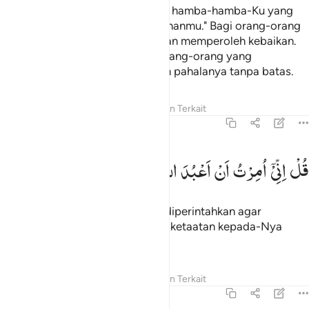
Katakanlah (Muhammad), "Wahai hamba-hamba-Ku yang
beriman! Bertakwalah kepada Tuhanmu." Bagi orang-orang
yang berbuat baik di dunia ini akan memperoleh kebaikan.
Dan bumi Allah itu luas. Hanya orang-orang yang
bersabarlah yang disempurnakan pahalanya tanpa batas.
Tafsir
Pelajaran
Refleksi
Konten Terkait
39:11
ل اني امرت ان اعبد الله مخلصا له الدين ١١
قُلْ
اِنِّیْۤ
اُمِرْتُ
اَنْ
اَعْبُدَ
اللّٰهَ
مُخْلِصًا
لَّهُ
الدِّیْنَ
ُلْ إِنِّىٓ أُمِرْتُ أَنْ أَعْبُدَ ٱللَّهَ مُخْلِصًۭا لَّهُ ٱلدِّينَ ١١
Katakanlah, "Sesungguhnya aku diperintahkan agar
menyembah Allah dengan penuh ketaatan kepada-Nya
dalam (menjalankan) agama.
Tafsir
Pelajaran
Refleksi
Konten Terkait
39:12