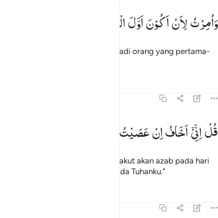
امرت لان اكون اول المسلمين ١٢
وَاُمِرْتُ
لِاَنْ
اَكُوْنَ
اَوَّلَ
الْمُسْلِمِیْنَ
َأُمِرْتُ لِأَنْ أَكُونَ أَوَّلَ ٱلْمُسْلِمِينَ ١٢
Dan aku diperintahkan agar menjadi orang yang pertama-
tama berserah diri."
Tafsir
Pelajaran
Refleksi
39:13
ل اني اخاف ان عصيت ربي عذاب يوم عظيم ١٣
قُلْ
اِنِّیْۤ
اَخَافُ
اِنْ
عَصَیْتُ
رَبِّیْ
عَذَابَ
یَوْمٍ
عَظِیْمٍ
ُلْ إِنِّىٓ أَخَافُ إِنْ عَصَيْتُ رَبِّى عَذَابَ يَوْمٍ عَظِيمٍۢ ١٣
Katakanlah, "Sesungguhnya aku takut akan azab pada hari
yang besar jika aku durhaka kepada Tuhanku."
Tafsir
Pelajaran
Refleksi
39:14