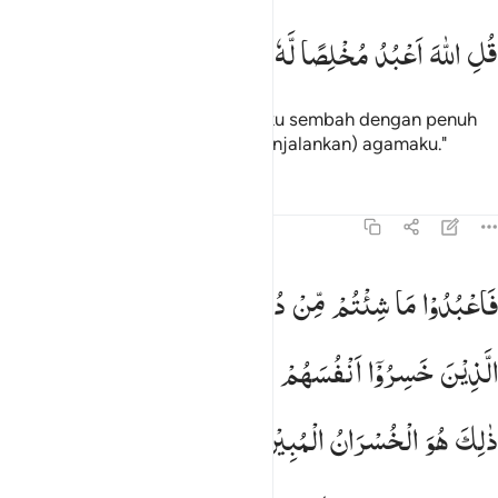
ل الله اعبد مخلصا له ديني ١٤
قُلِ
اللّٰهَ
اَعْبُدُ
مُخْلِصًا
لَّهٗ
دِیْنِیْ
ُلِ ٱللَّهَ أَعْبُدُ مُخْلِصًۭا لَّهُۥ دِينِى ١٤
Katakanlah, "Hanya Allah yang aku sembah dengan penuh
ketaatan kepada-Nya dalam (menjalankan) agamaku."
Tafsir
Pelajaran
Refleksi
39:15
اعبدوا ما شيتم من دونه قل ان الخاسرين الذين خسروا انفسهم واهليهم يو
فَاعْبُدُوْا
مَا
شِئْتُمْ
مِّنْ
دُوْنِهٖ ؕ
قُلْ
اِنَّ
الْخٰسِرِیْنَ
َٱعْبُدُوا۟ مَا شِئْتُم مِّن دُونِهِۦ ۗ قُلْ إِنَّ ٱلْخَـٰسِرِينَ ٱلَّذِينَ خَسِرُوٓا۟ أ
الَّذِیْنَ
خَسِرُوْۤا
اَنْفُسَهُمْ
وَاَهْلِیْهِمْ
یَوْمَ
الْقِیٰمَةِ ؕ
اَلَا
ذٰلِكَ
هُوَ
الْخُسْرَانُ
الْمُبِیْنُ