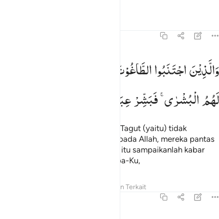
Tafsir
Pelajaran
Refleksi
39:17
الذين اجتنبوا الطاغوت ان يعبدوها وانابوا الى الله لهم البشرى فبشر عباد
وَالَّذِیْنَ
اجْتَنَبُوا
الطَّاغُوْتَ
اَنْ
یَّعْبُدُوْهَا
وَاَنَابُوْۤا
اِلَی
اللّٰهِ
َٱلَّذِينَ ٱجْتَنَبُوا۟ ٱلطَّـٰغُوتَ أَن يَعْبُدُوهَا وَأَنَابُوٓا۟ إِلَى ٱللَّهِ لَهُمُ ٱلْبُشْرَىٰ ۚ فَبَشِّرْ عِبَ
لَهُمُ
الْبُشْرٰی ۚ
فَبَشِّرْ
عِبَادِ
Dan orang-orang yang menjauhi Tagut (yaitu) tidak
menyembahnya
dan kembali kepada Allah, mereka pantas
1
mendapat berita gembira; sebab itu sampaikanlah kabar
gembira itu kepada hamba-hamba-Ku,
Tafsir
Pelajaran
Refleksi
Konten Terkait
39:18