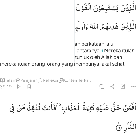
لذين يستمعون القول فيتبعون احسنه اولايك الذين هداهم الله واولايك هم ا
الَّذِیْنَ
یَسْتَمِعُوْنَ
الْقَوْلَ
فَیَتَّبِعُوْنَ
اَحْسَنَهٗ ؕ
اُولٰٓىِٕكَ
لَّذِينَ يَسْتَمِعُونَ ٱلْقَوْلَ فَيَتَّبِعُونَ أَحْسَنَهُۥٓ ۚ أُو۟لَـٰٓئِكَ ٱلَّذِ
الَّذِیْنَ
هَدٰىهُمُ
اللّٰهُ
وَاُولٰٓىِٕكَ
هُمْ
اُولُوا
الْاَلْبَابِ
(yaitu) mereka yang mendengarkan perkataan lalu
mengikuti apa yang paling baik di antaranya.
Mereka itulah
1
orang-orang yang telah diberi petunjuk oleh Allah dan
mereka itulah orang-orang yang mempunyai akal sehat.
Tafsir
Pelajaran
Refleksi
Konten Terkait
39:19
فمن حق عليه كلمة العذاب افانت تنقذ من في النار ١٩
اَفَمَنْ
حَقَّ
عَلَیْهِ
كَلِمَةُ
الْعَذَابِ ؕ
اَفَاَنْتَ
تُنْقِذُ
مَنْ
فِی
َفَمَنْ حَقَّ عَلَيْهِ كَلِمَةُ ٱلْعَذَابِ أَفَأَنتَ تُنقِذُ مَن فِى ٱلنَّارِ ١٩
النَّارِ