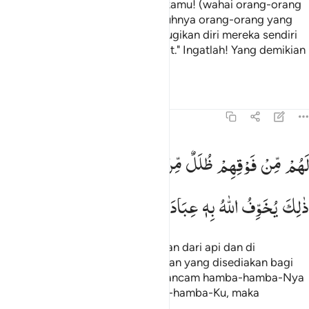
Maka sembahlah selain Dia sesukamu! (wahai orang-orang
musyrik).
Katakanlah, "Sesungguhnya orang-orang yang
1
rugi ialah orang-orang yang merugikan diri mereka sendiri
dan keluarganya pada hari Kiamat." Ingatlah! Yang demikian
itu adalah kerugian yang nyata.
Tafsir
Pelajaran
Refleksi
39:16
هم من فوقهم ظلل من النار ومن تحتهم ظلل ذالك يخوف الله به عباده يا 
لَهُمْ
مِّنْ
فَوْقِهِمْ
ظُلَلٌ
مِّنَ
النَّارِ
وَمِنْ
تَحْتِهِمْ
ظُلَلٌ ؕ
َهُم مِّن فَوْقِهِمْ ظُلَلٌۭ مِّنَ ٱلنَّارِ وَمِن تَحْتِهِمْ ظُلَلٌۭ ۚ ذَٰلِكَ يُخَوِّفُ ٱللَّهُ بِهِۦ عِبَادَهُ
ذٰلِكَ
یُخَوِّفُ
اللّٰهُ
بِهٖ
عِبَادَهٗ ؕ
یٰعِبَادِ
فَاتَّقُوْنِ
Di atas mereka ada lapisan-lapisan dari api dan di
bawahnya juga ada lapisan-lapisan yang disediakan bagi
mereka. Demikianlah Allah mengancam hamba-hamba-Nya
(dengan azab itu). "Wahai hamba-hamba-Ku, maka
bertakwalah kepada-Ku."